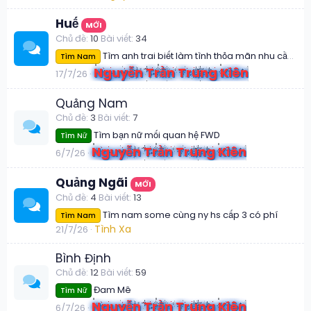
Huế
MỚI
Chủ đề
10
Bài viết
34
Tìm anh trai biết làm tình thỏa mãn nhu cầu cho nhau
Tìm Nam
Nguyễn Trần Trung Kiên
17/7/26
Quảng Nam
Chủ đề
3
Bài viết
7
Tìm bạn nữ mối quan hệ FWD
Tìm Nữ
Nguyễn Trần Trung Kiên
6/7/26
Quảng Ngãi
MỚI
Chủ đề
4
Bài viết
13
Tìm nam some cùng ny hs cấp 3 có phí
Tìm Nam
Tình Xa
21/7/26
Bình Định
Chủ đề
12
Bài viết
59
Đam Mê
Tìm Nữ
Nguyễn Trần Trung Kiên
6/7/26