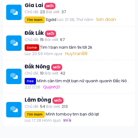
Gia Lai
MỚI
Chủ đề
23
Bài viết
37
Sơn đoan
Sgdd
Lúc 21:38, Thứ năm
Tìm Nam
Đắk Lắk
MỚI
Chủ đề
15
Bài viết
67
Tìm 1 bạn nam tầm 9x tới 2k
Some
Huytran88
Lúc 20:59 Hôm qua
Đắk Nông
MỚI
Chủ đề
10
Bài viết
42
Mình cần tìm một bạn nữ quanh quanh Đắc Nông cũ TP Buôn Mê Thuột cũ.mỗi tuần gặp nhau giải stress ăn uống cà phê
Free
22/7/26
Quỳnh21
Lâm Đồng
MỚI
Chủ đề
54
Bài viết
213
Mình tomboy tim bạn đà lạt
Tìm Nam
Lúc 17:28 Hôm qua
Im'k