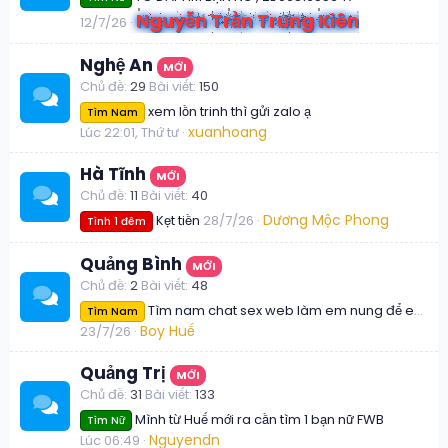
Nguyễn Trần Trung Kiên
12/7/26
Nghệ An
MỚI
Chủ đề
29
Bài viết
150
xem lồn trinh thì gửi zalo ạ
Tìm Nam
xuanhoang
Lúc 22:01, Thứ tư
Hà Tĩnh
MỚI
Chủ đề
11
Bài viết
40
Dương Mộc Phong
Kẹt tiền
28/7/26
Tình 1 đêm
Quảng Bình
MỚI
Chủ đề
2
Bài viết
48
Tìm nam chat sex web làm em nung để em thudam
Tìm Nam
Boy Huế
23/7/26
Quảng Trị
MỚI
Chủ đề
31
Bài viết
133
Mình từ Huế mới ra cần tìm 1 bạn nữ FWB
Tìm Nữ
Nguyendn
Lúc 06:49