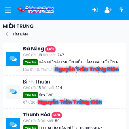
MIỀN TRUNG
TÌM BẠN
Đà Nẵng
MỚI
Chủ đề
118
Bài viết
747
BẠN NỮ NÀO MUỐN BIẾT CẢM GIÁC LỔ LỒN NỨNG ĐẾN CHẢY NƯỚC LÊNH LÁNG, 2 MÉP LỒN CO GIẬT LIÊN HỒI & RUN BẦN BẬT VÌ SƯỚNG LÊN ĐỈNH THÌ ADD ZALO ANH NÈ !!
Tìm Nữ
Nguyễn Trần Trung Kiên
Lúc 01:40, Thứ tư
Bình Thuận
Chủ đề
15
Bài viết
124
tìm FWB
Tìm Nữ
Nguyễn Trần Trung Kiên
6/7/26
Thanh Hóa
MỚI
Chủ đề
8
Bài viết
50
TO DÀI TÌM BẠN NỮ , ZL 0981655647
Tìm Nữ