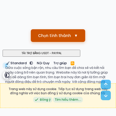
Chọn tỉnh thành
▼
Standard
Nội Quy
Trợ giúp
R
☰
S
Giữa cuộc sống bận rộn, nhu cầu tìm bạn để chia sẻ và kết nối
S
ngày càng trở nên quan trọng. Website này là nơi lý tưởng giúp
bạn dễ dàng tìm bạn tình, tìm bạn trai hay đơn giản là tìm một
người đồng điệu để trò chuyện mỗi ngày. Với cộng đồng người
Top
dùng đa dạng, hệ thống ghép đôi thông minh và giao diện thân
Trang web này sử dụng cookie. Tiếp tục sử dụng trang web này
thiện, bạn có thể nhanh chóng tìm thấy mối quan hệ phù hợp với
đồng nghĩa với việc bạn đồng ý sử dụng cookie của chúng tôi.
Bot
mong muốn của mình. Đừng ngần ngại bắt đầu hành trình kết nối
Đồng ý
Tìm hiểu thêm.…
ngay hôm nay tại
tìm bạn
, nơi những mối duyên mới bắt đầu.