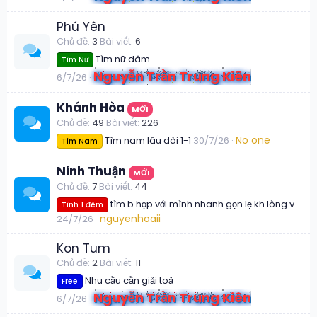
Phú Yên
Chủ đề
3
Bài viết
6
Tìm nữ dâm
Tìm Nữ
Nguyễn Trần Trung Kiên
6/7/26
Khánh Hòa
MỚI
Chủ đề
49
Bài viết
226
No one
Tìm nam lâu dài 1-1
30/7/26
Tìm Nam
Ninh Thuận
MỚI
Chủ đề
7
Bài viết
44
tìm b hợp với mình nhanh gọn lẹ kh lòng vòng
Tình 1 đêm
nguyenhoaii
24/7/26
Kon Tum
Chủ đề
2
Bài viết
11
Nhu cầu cần giải toả
Free
Nguyễn Trần Trung Kiên
6/7/26