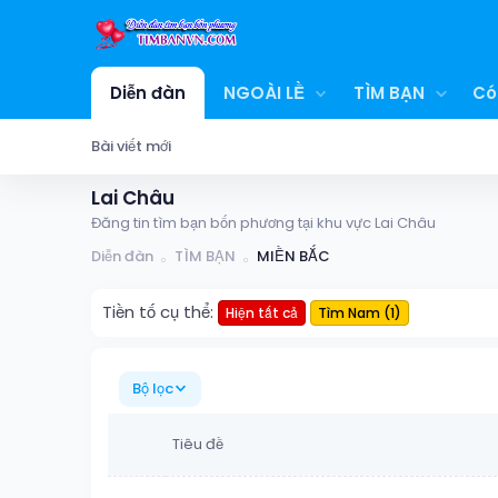
Diễn đàn
NGOÀI LỀ
TÌM BẠN
Có
Bài viết mới
Lai Châu
Đăng tin tìm bạn bốn phương tại khu vực Lai Châu
Diễn đàn
TÌM BẠN
MIỀN BẮC
Tiền tố cụ thể:
Hiện tất cả
Tìm Nam (1)
Bộ lọc
Tiêu đề