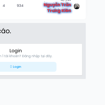
Nguyễn Trần
4
934
Trung Kiên
cáo.
Login
 1 tài khoản? Đăng nhập tại đây.
Login