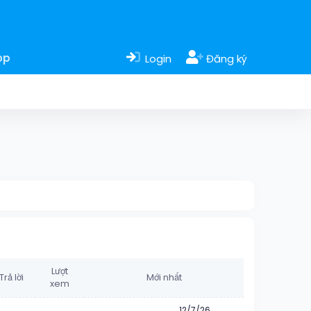
op
Login
Đăng ký
Lượt
Trả lời
Mới nhất
xem
12/7/26