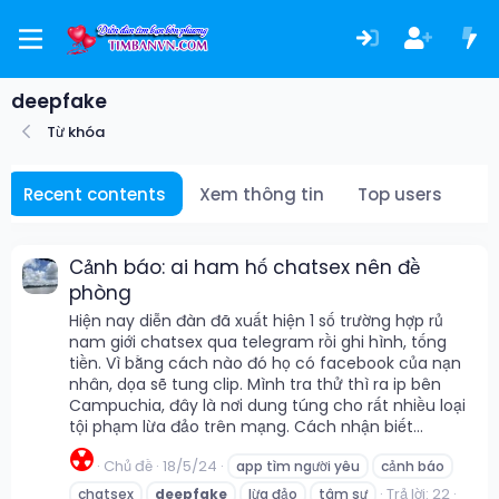
deepfake
Từ khóa
Recent contents
Xem thông tin
Top users
Cảnh báo: ai ham hố chatsex nên đề
phòng
Hiện nay diễn đàn đã xuất hiện 1 số trường hợp rủ
nam giới chatsex qua telegram rồi ghi hình, tống
tiền. Vì bằng cách nào đó họ có facebook của nạn
nhân, dọa sẽ tung clip. Mình tra thử thì ra ip bên
Campuchia, đây là nơi dung túng cho rất nhiều loại
tội phạm lừa đảo trên mạng. Cách nhận biết...
☢️
Chủ đề
18/5/24
app tìm người yêu
cảnh báo
Trả lời: 22
chatsex
deepfake
lừa đảo
tâm sự