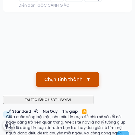
Diễn đàn:
GÓC CẢNH GIÁC
Chọn tỉnh thành
▼
Standard
Nội Quy
Trợ giúp
R
☰
S
Giữa cuộc sống bận rộn, nhu cầu tìm bạn để chia sẻ và kết nối
S
ngày càng trở nên quan trọng. Website này là nơi lý tưởng giúp
bạn dễ dàng tìm bạn tình, tìm bạn trai hay đơn giản là tìm một
người đồng điệu để trò chuyện mỗi ngày. Với cộng đồng người