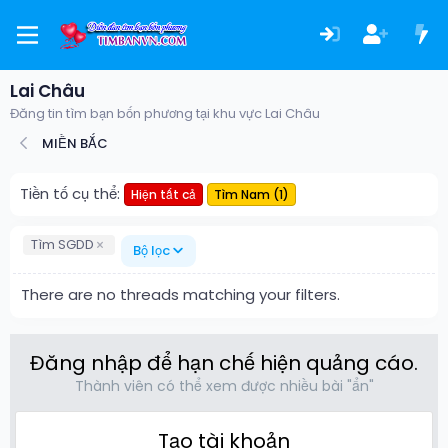
Lai Châu
Đăng tin tìm bạn bốn phương tại khu vực Lai Châu
MIỀN BẮC
Tiền tố cụ thể:
Hiện tất cả
Tìm Nam (1)
Tìm SGDD
Bộ lọc
There are no threads matching your filters.
Đăng nhập để hạn chế hiện quảng cáo.
Thành viên có thể xem được nhiều bài "ẩn"
Tạo tài khoản