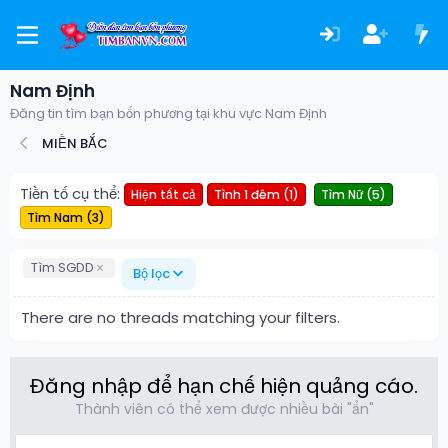
Nam Định
Đăng tin tìm bạn bốn phương tại khu vực Nam Định
MIỀN BẮC
Tiền tố cụ thể:
Hiện tất cả
Tình 1 đêm (1)
Tìm Nữ (5)
Tìm Nam (3)
Tìm SGDD
Bộ lọc
There are no threads matching your filters.
Đăng nhập để hạn chế hiện quảng cáo.
Thành viên có thể xem được nhiều bài "ẩn"