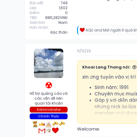
Bài viết
749
Like
1,502
Điểm
0
TBD
885,282VNĐ
Giới tính
Nam
Hôn nhân
AQU
and
Một người ở quá k
R
Độc thân
e
a
c
11/12/23
t
i
o
n
Khoai Lang Thang nói:
s
:
xin ứng tuyển vào vị tr
☢️
Sinh năm: 1991
Chuyên mục muốn
Hỗ trợ quảng cáo và
các vấn đề liên
Góp ý với diễn đà
quan tài khoản
những nick ảo lùa
Administrator
member mới được 
Chính Thức
Thứ 2. Nên chia nộ
Welcome.