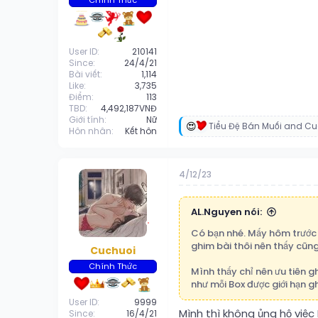
Chính Thức
User ID
210141
Since
24/4/21
Bài viết
1,114
Like
3,735
Điểm
113
TBD
4,492,187VNĐ
Giới tính
Nữ
Tiểu Đệ Bán Muối
and
Cu
R
Hôn nhân
Kết hôn
e
a
c
4/12/23
t
i
o
n
AL.Nguyen nói:
s
Có bạn nhé. Mấy hôm trước 
:
ghim bài thôi nên thấy cũn
Cuchuoi
Chính Thức
Mình thấy chỉ nên ưu tiên 
như mỗi Box được giới hạn g
User ID
9999
Mình thì không ủng hộ việc
Since
16/4/21