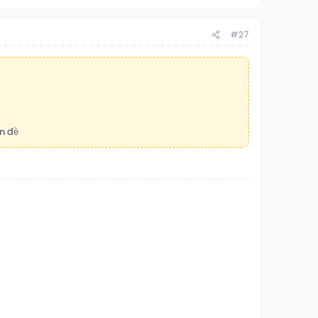
#27
n đề