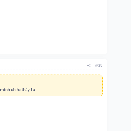
#25
 mình chưa thấy ta