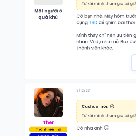
Từ khi mình tham gia tới g
Một người ở
Có bạn nhé. Mấy hôm trước
quá khứ
dụng
TBD
để ghim bài thôi
Mình thấy chỉ nên ưu tiên
nhân. Ví dụ như mỗi Box đư
thành viên khác.
3/12/23
Cuchuoi nói:
Từ khi mình tham gia tới g
Ther
🙂
Có nha anh
Thành viên nữ