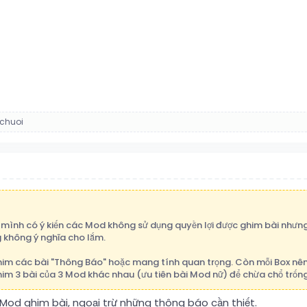
chuoi
mình có ý kiến các Mod không sử dụng quyền lợi được ghim bài nhưn
g không ý nghĩa cho lắm.
ghim các bài "Thông Báo" hoặc mang tính quan trọng. Còn mỗi Box nên 
him 3 bài của 3 Mod khác nhau (ưu tiên bài Mod nữ) để chừa chổ trống
 Mod ghim bài, ngoại trừ những thông báo cần thiết.