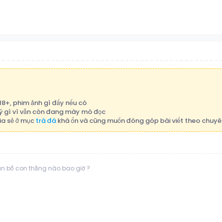
 18+, phim ảnh gì đấy nếu có
p ý gì vì vẫn còn đang mày mò đọc
ia sẻ ở mục
trà đá
khá ổn và cũng muốn đóng góp bài viết theo chuyê
 bố con thằng nào bao giờ ?