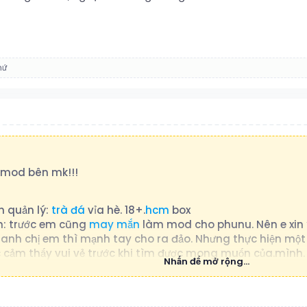
hứ
í mod bên mk!!!
 quản lý:
trà đá
vỉa hè. 18+.
hcm
box
n: trước em cũng
may mắn
làm mod cho phunu. Nên e xin ý
 anh chị em thì mạnh tay cho ra đảo. Nhưng thực hiện m
cảm thấy vui vẻ trước khi tìm được mong muốn của.mình.
Nhấn để mở rộng...
i dung bài viết ra tên tiền tố để dễ dàng tìm chỉ đề mong m