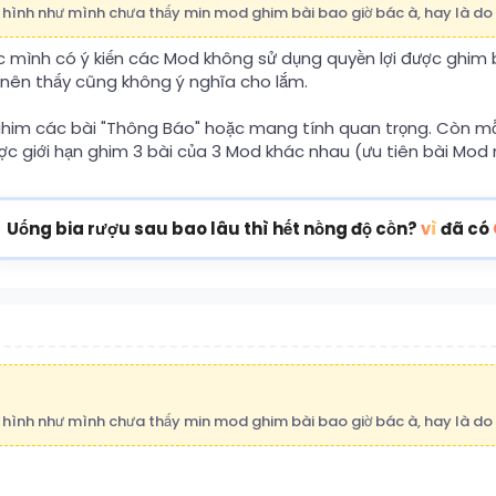
iờ hình như mình chưa thấy min mod ghim bài bao giờ bác à, hay là do
 mình có ý kiến các Mod không sử dụng quyền lợi được ghim 
 nên thấy cũng không ý nghĩa cho lắm.
 ghim các bài "Thông Báo" hoặc mang tính quan trọng. Còn mỗ
ợc giới hạn ghim 3 bài của 3 Mod khác nhau (ưu tiên bài Mod 
Uống bia rượu sau bao lâu thì hết nồng độ cồn?
vì
đã có
iờ hình như mình chưa thấy min mod ghim bài bao giờ bác à, hay là do