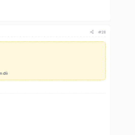
#28
n đề