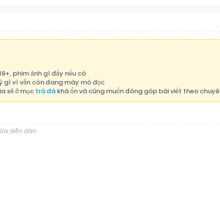
 18+, phim ảnh gì đấy nếu có
p ý gì vì vẫn còn đang mày mò đọc
ia sẻ ở mục
trà đá
khá ổn và cũng muốn đóng góp bài viết theo chuyê
của diễn đàn: