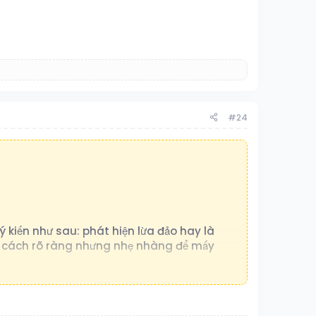
#24
 kiến như sau: phát hiện lừa đảo hay là
ột cách rõ ràng nhưng nhẹ nhàng để mấy
uốn. . Em xin hết ạ