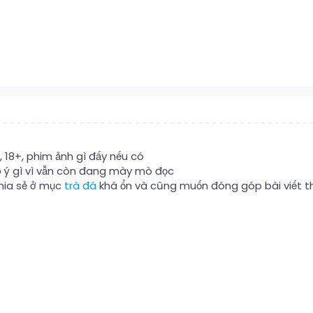
, 18+, phim ảnh gì đấy nếu có
óp ý gì vì vẫn còn đang mày mò đọc
hia sẻ ở mục
trà đá
khá ổn và cũng muốn đóng góp bài viết 