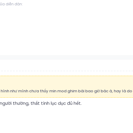
của diễn đàn:
iờ hình như mình chưa thấy min mod ghim bài bao giờ bác à, hay là do
gười thường, thất tình lục dục đủ hết.