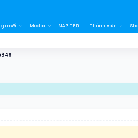
 gì mới
Media
NẠP TBD
Thành viên
Sh
85649