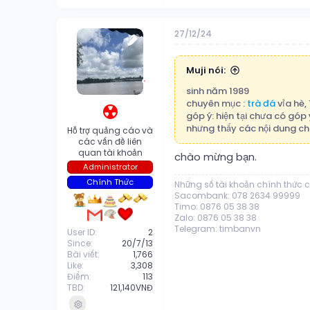
27/12/24
Muji nói:
sinh năm 1989
chuyên mục :
trà đá
vỉa hè,
☢️
góp ý: hiện tại chưa có gó
nhưng thấy các nội dung ch
Hỗ trợ quảng cáo và
các vấn đề liên
quan tài khoản
chào mừng bạn.
Administrator
Chính Thức
Những số tài khoản chính thức 
Sacombank: 078 2634 99999
Timo: 0876 05 38 38
Zalo: 0876 05 38 38
Telegram: timbanvn
User ID
2
Since
20/7/13
Bài viết
1,766
Like
3,308
Điểm
113
TBD
121,140VNĐ