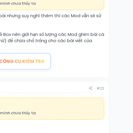
 mình chưa thấy ta
bài nhưng suy nghĩ thêm thì các Mod vẫn sẽ sử
i Box nên giới hạn số lượng các Mod ghim bài cá
nữ) để chừa chổ trống cho các bài viết của
CÔNG CỤ KIỂM TRA
#22
 mình chưa thấy ta