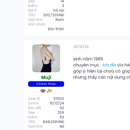
Like
14
Điểm
3
Nơi ở
hà nội
TBD
300,720VNĐ
Giới tính
Nam
Hôn nhân
Độc thân
26/12/24
sinh năm 1989
chuyên mục :
trà đá
vỉa hè
góp ý: hiện tại chưa có g
nhưng thấy các nội dung c
Muji
Chính Thức
User ID
311032
Since
15/12/24
Bài viết
42
Like
259
Điểm
53
TBD
848,339VNĐ
Giới tính
Nữ