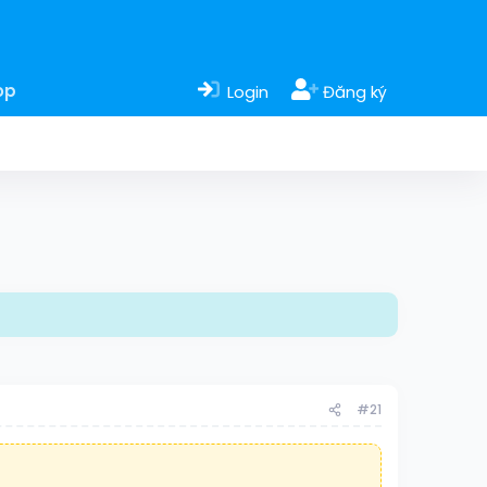
op
Login
Đăng ký
#21