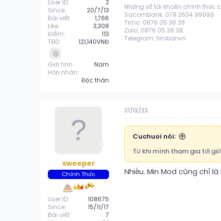
User ID
2
Những số tài khoản chính thức 
Since
20/7/13
Sacombank: 078 2634 99999
Bài viết
1,766
Timo: 0876 05 38 38
Like
3,308
Zalo: 0876 05 38 38
Điểm
113
Telegram: timbanvn
TBD
121,140VNĐ
Giới tính
Nam
Hôn nhân
Độc thân
21/12/23
Cuchuoi nói:
Từ khi mình tham gia tới g
sweeper
Nhiều. Min Mod cũng chỉ là n
Chính Thức
User ID
108675
Since
15/11/17
Bài viết
7