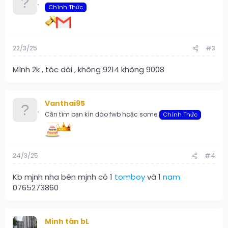
Chính Thức
22/3/25
#3
Mình 2k , tóc dài , không 9214 không 9008
Vanthai95
Cần tìm bạn kín đáo fwb hoặc some
Chính Thức
24/3/25
#4
Kb mjnh nha bên mjnh có 1
tomboy
và 1
nam
0765273860
Minh tân bL