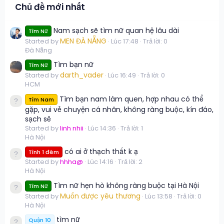
Chủ đề mới nhất
Nam sạch sẽ tìm nữ quan hệ lâu dài
Tìm Nữ
MEN ĐÀ NẴNG
Started by
Lúc 17:48
Trả lời: 0
Đà Nẵng
Tìm bạn nữ
Tìm Nữ
darth_vader
Started by
Lúc 16:49
Trả lời: 0
HCM
Tìm bạn nam làm quen, hợp nhau có thể
Tìm Nam
gặp, vui vẻ chuyện cá nhân, không ràng buộc, kín đáo,
sạch sẽ
Started by
linh nhii
Lúc 14:36
Trả lời: 1
Hà Nội
có ai ở thạch thất k ạ
Tình 1 đêm
Started by
hhha@
Lúc 14:16
Trả lời: 2
Hà Nội
Tìm nữ hẹn hò không ràng buộc tại Hà Nội
Tìm Nữ
Muốn được yêu thương
Started by
Lúc 13:58
Trả lời: 0
Hà Nội
tìm nữ
Quận 10