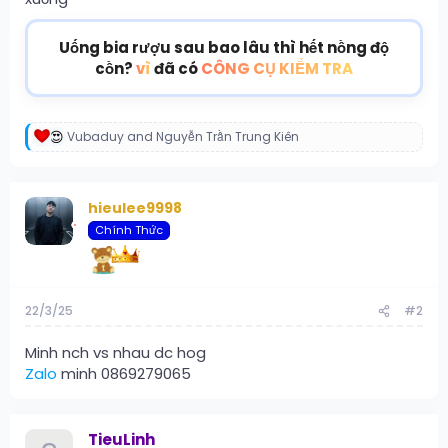
Uống bia rượu sau bao lâu thì hết nồng độ
cồn?
vì
đã có
CÔNG CỤ KIỂM TRA
Vubaduy
and
Nguyễn Trần Trung Kiên
R
e
a
c
hieulee9998
t
i
Chính Thức
o
n
s
:
22/3/25
#2
Minh nch vs nhau dc hog
Zalo
minh 0869279065
TieuLinh