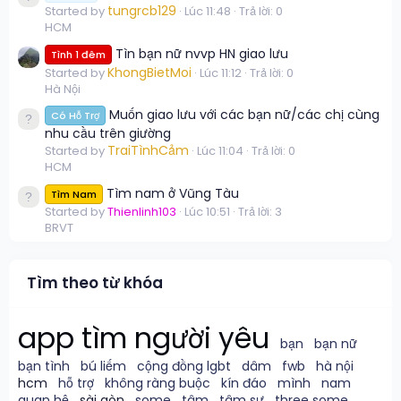
tungrcb129
Started by
Lúc 11:48
Trả lời: 0
HCM
Tìn bạn nữ nvvp HN giao lưu
Tình 1 đêm
KhongBietMoi
Started by
Lúc 11:12
Trả lời: 0
Hà Nội
Muốn giao lưu với các bạn nữ/các chị cùng
Có Hỗ Trợ
nhu cầu trên giường
TraiTìnhCảm
Started by
Lúc 11:04
Trả lời: 0
HCM
Tìm nam ở Vũng Tàu
Tìm Nam
Started by
Thienlinh103
Lúc 10:51
Trả lời: 3
BRVT
Tìm theo từ khóa
app tìm người yêu
bạn
bạn nữ
bạn tình
bú liếm
cộng đồng lgbt
dâm
fwb
hà nội
hcm
hỗ trợ
không ràng buộc
kín đáo
mình
nam
quan hệ
sài gòn
some
tâm
tâm sự
three some