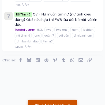
1
210
3/7/26
Q7 - Nữ muốn tìm nữ (nữ tính diệu
Nữ Tìm Nữ
dàng) ONS nếu hợp thì FWB lâu dài bí mật và kín
đáo.
Tocdaiiuemm
HCM
fwb
fwb ons
hcm
lesbian
nữ tim nữ
ons
quận 7
sài gòn
tìm bạn hcm
tìm bạn kín đáo
tìm nữ
2
450
15/7/26
Facebook
Bluesky
LinkedIn
Reddit
Pinterest
Tumblr
WhatsApp
Email
Link
Chia sẻ: