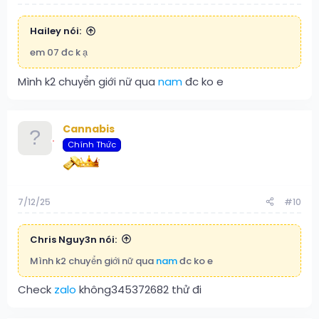
Hailey nói:
em 07 đc k ạ
Mình k2 chuyển giới nữ qua
nam
đc ko e
Cannabis
Chính Thức
7/12/25
#10
Chris Nguy3n nói:
Mình k2 chuyển giới nữ qua
nam
đc ko e
Check
zalo
không345372682 thử đi