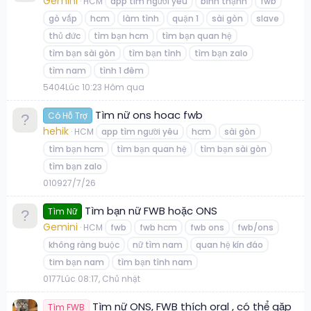
Gemini
HCM
app tìm người yêu
bình thạnh
fwb
gò vấp
hcm
làm tình
quận 1
sài gòn
slave
thủ đức
tìm bạn hcm
tìm bạn quan hệ
tìm bạn sài gòn
tìm bạn tình
tìm bạn zalo
tìm nam
tình 1 đêm
5
404
Lúc 10:23 Hôm qua
Tìm nữ ons hoac fwb
Có Hỗ Trợ
hehik
HCM
app tìm người yêu
hcm
sài gòn
tìm bạn hcm
tìm bạn quan hệ
tìm bạn sài gòn
tìm bạn zalo
0
109
27/7/26
Tìm bạn nữ FWB hoặc ONS
Tìm Nữ
Gemini
HCM
fwb
fwb hcm
fwb ons
fwb/ons
không ràng buộc
nữ tìm nam
quan hệ kín đáo
tim bạn nam
tìm bạn tình nam
0
177
Lúc 08:17, Chủ nhật
Tìm nữ ONS, FWB thích oral , có thể gặp
Tìm FWB