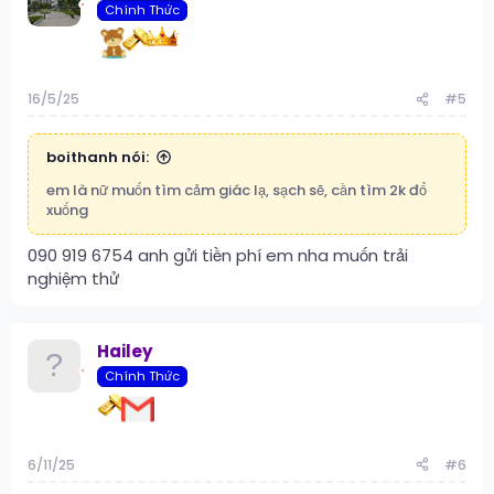
Chính Thức
16/5/25
#5
boithanh nói:
em là nữ muốn tìm cảm giác lạ, sạch sẽ, cần tìm 2k đổ
xuống
090 919 6754 anh gửi tiền phí em nha muốn trải
nghiệm thử
Hailey
Chính Thức
6/11/25
#6