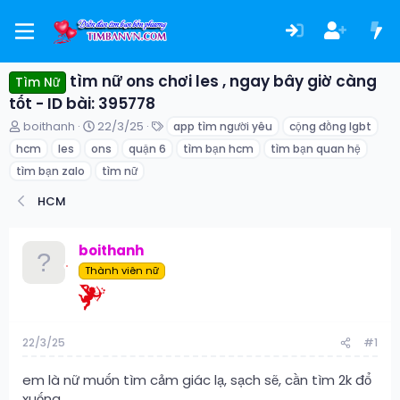
tìm nữ ons chơi les , ngay bây giờ càng
Tìm Nữ
tốt - ID bài: 395778
T
N
T
boithanh
22/3/25
app tìm người yêu
cộng đồng lgbt
h
g
ừ
hcm
les
ons
quận 6
tìm bạn hcm
tìm bạn quan hệ
r
à
k
e
y
h
tìm bạn zalo
tìm nữ
a
g
ó
HCM
d
ử
a
s
i
t
boithanh
a
r
Thành viên nữ
t
e
r
22/3/25
#1
em là nữ muốn tìm cảm giác lạ, sạch sẽ, cần tìm 2k đổ
xuống