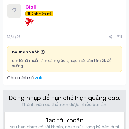
GiaH
Thành viên nữ
13/4/26
#11
boithanh nói:
em là nữ muốn tìm cảm giác lạ, sạch sẽ, cần tìm 2k đổ
xuống
Cho mình số
zalo
Đăng nhập để hạn chế hiện quảng cáo.
Thành viên có thể xem được nhiều bài "ẩn"
Tạo tài khoản
Nếu bạn chưa có tài khoản, nhấn nút Đăng ký bên dưới.