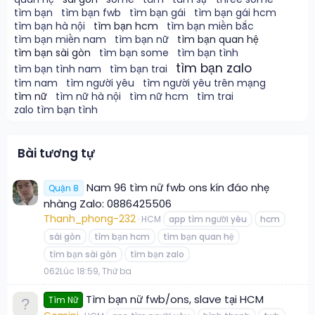
tìm bạn
tìm bạn fwb
tìm bạn gái
tìm bạn gái hcm
tìm bạn hà nội
tìm bạn hcm
tìm bạn miền bắc
tìm bạn miền nam
tìm bạn nữ
tìm bạn quan hệ
tìm bạn sài gòn
tìm bạn some
tìm bạn tình
tìm bạn zalo
tìm bạn tình nam
tìm bạn trai
tìm nam
tìm người yêu
tìm người yêu trên mạng
tìm nữ
tìm nữ hà nội
tìm nữ hcm
tìm trai
zalo tìm bạn tình
Bài tương tự
Nam 96 tìm nữ fwb ons kín đáo nhẹ
Quận 8
nhàng Zalo: 0886425506
Thanh_phong-232
HCM
app tìm người yêu
hcm
sài gòn
tìm bạn hcm
tìm bạn quan hệ
tìm bạn sài gòn
tìm bạn zalo
0
62
Lúc 18:59, Thứ ba
Tìm bạn nữ fwb/ons, slave tại HCM
Tìm Nữ