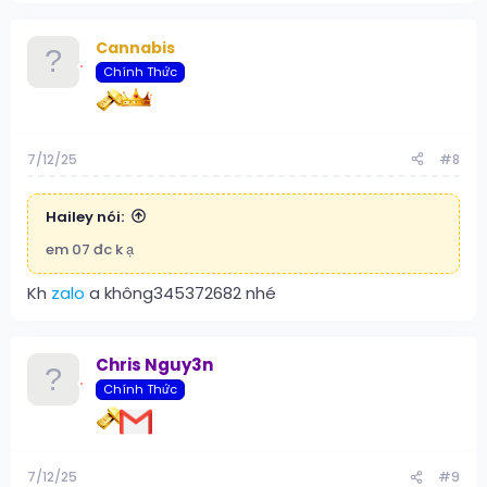
Cannabis
Chính Thức
7/12/25
#8
Hailey nói:
em 07 đc k ạ
Kh
zalo
a không345372682 nhé
Chris Nguy3n
Chính Thức
7/12/25
#9