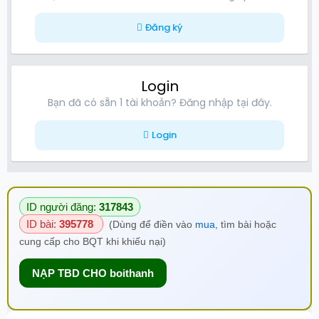
Đăng ký
Login
Bạn đã có sẵn 1 tài khoản? Đăng nhập tại đây.
Login
ID người đăng:
317843
ID bài:
395778
(Dùng để điền vào
mua
, tìm bài hoặc
cung cấp cho BQT khi khiếu nại)
NẠP TBD CHO boithanh