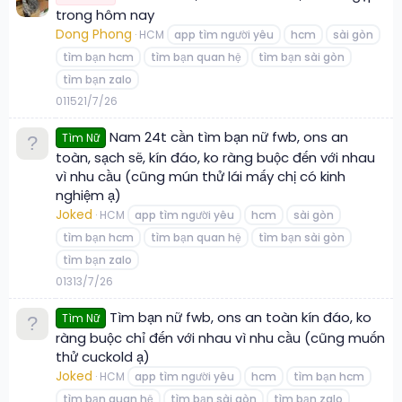
trong hôm nay
Dong Phong
HCM
app tìm người yêu
hcm
sài gòn
tìm bạn hcm
tìm bạn quan hệ
tìm bạn sài gòn
tìm bạn zalo
0
115
21/7/26
Nam 24t cần tìm bạn nữ fwb, ons an
Tìm Nữ
toàn, sạch sẽ, kín đáo, ko ràng buộc đến với nhau
vì nhu cầu (cũng mún thử lái mấy chị có kinh
nghiệm ạ)
Joked
HCM
app tìm người yêu
hcm
sài gòn
tìm bạn hcm
tìm bạn quan hệ
tìm bạn sài gòn
tìm bạn zalo
0
131
3/7/26
Tìm bạn nữ fwb, ons an toàn kín đáo, ko
Tìm Nữ
ràng buộc chỉ đến với nhau vì nhu cầu (cũng muốn
thử cuckold ạ)
Joked
HCM
app tìm người yêu
hcm
tìm bạn hcm
tìm bạn quan hệ
tìm bạn sài gòn
tìm bạn zalo