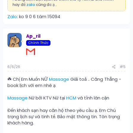
hay để
zalo
cũng đc ạ .
Zalo
: ko 9 0 6 tám 15094
Ap_ril
Chính Thức
6/6/26
#5
☘️ Chị Em Muốn NỮ
Massage
Giải toả .. Căng Thẳng -
book lịch với em nhé ạ
Massage
Nữ bởi KTV Nữ tại
HCM
và tỉnh lân cận
Đến khách sạn hay căn hộ theo yêu cầu ạ. Em Chú
trọng lịch sự và tinh tế. Bảo mật thông tin. Tôn trọng
khách hàng.