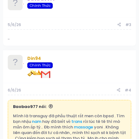
Chính Thức
5/6/26
#3
..
Din94
Chính Thức
6/6/26
#4
Baobao977 nói:
Mình là transguy đã phẫu thuật rất men còn bpsd . Tìm
bạn nhậu
nam
hay đã biết về
trans
rồi lúc tê tê thì mò
mẫn ôm ấp tý… Đb mình thích
massage
yoni . Không
liên quan đến đời tư cá nhân , mình thì sạch sẽ k bệnh tật
. Cũng kiếm bạn sạch sẽ thơm tho tý . Mn ib cho mình