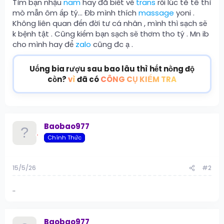
Tìm bạn nhậu
nam
hay đã biết về
trans
rồi lúc tê tê thì
mò mẫn ôm ấp tý… Đb mình thích
massage
yoni .
Không liên quan đến đời tư cá nhân , mình thì sạch sẽ
k bệnh tật . Cũng kiếm bạn sạch sẽ thơm tho tý . Mn ib
cho mình hay để
zalo
cũng đc ạ .
Uống bia rượu sau bao lâu thì hết nồng độ
cồn?
vì
đã có
CÔNG CỤ KIỂM TRA
Baobao977
Chính Thức
15/5/26
#2
..
Baobao977