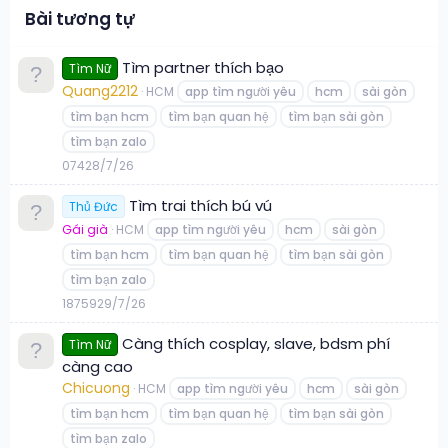
Bài tương tự
Tìm partner thích bạo
Tìm Nữ
Quang2212
HCM
app tìm người yêu
hcm
sài gòn
tìm bạn hcm
tìm bạn quan hệ
tìm bạn sài gòn
tìm bạn zalo
0
74
28/7/26
Tìm trai thích bú vú
Thủ Đức
Gái già
HCM
app tìm người yêu
hcm
sài gòn
tìm bạn hcm
tìm bạn quan hệ
tìm bạn sài gòn
tìm bạn zalo
18
759
29/7/26
Càng thích cosplay, slave, bdsm phí
Tìm Nữ
càng cao
Chicuong
HCM
app tìm người yêu
hcm
sài gòn
tìm bạn hcm
tìm bạn quan hệ
tìm bạn sài gòn
tìm bạn zalo