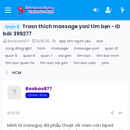
Trasn thích massage yoni tìm bạn - ID
Quận 5
bài: 399277
T
N
T
Baobao977
9/9/25
app tìm người yêu
bạn
h
g
ừ
cộng đồng lgbt
hcm
massage
massage yoni
quận 10
r
à
k
e
y
h
quận 5
quận 6
quận 7
sài gòn
tìm bạn
tìm bạn hcm
a
g
ó
tìm bạn quan hệ
tìm bạn sài gòn
tìm bạn zalo
yoni
d
ử
a
s
i
HCM
t
a
r
Baobao977
t
Chính Thức
e
r
9/9/25
#1
Mình là transguy đã phẫu thuật rất men còn bpsd .