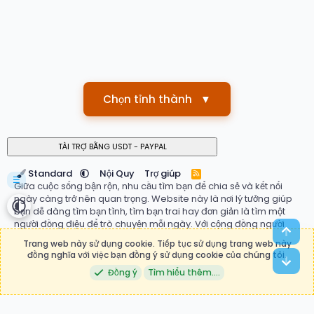
Chọn tỉnh thành
▼
Standard
Nội Quy
Trợ giúp
R
☰
S
Giữa cuộc sống bận rộn, nhu cầu tìm bạn để chia sẻ và kết nối
S
ngày càng trở nên quan trọng. Website này là nơi lý tưởng giúp
bạn dễ dàng tìm bạn tình, tìm bạn trai hay đơn giản là tìm một
người đồng điệu để trò chuyện mỗi ngày. Với cộng đồng người
Top
dùng đa dạng, hệ thống ghép đôi thông minh và giao diện thân
Trang web này sử dụng cookie. Tiếp tục sử dụng trang web này
thiện, bạn có thể nhanh chóng tìm thấy mối quan hệ phù hợp với
đồng nghĩa với việc bạn đồng ý sử dụng cookie của chúng tôi.
Bot
mong muốn của mình. Đừng ngần ngại bắt đầu hành trình kết nối
Đồng ý
Tìm hiểu thêm.…
ngay hôm nay tại
tìm bạn
, nơi những mối duyên mới bắt đầu.