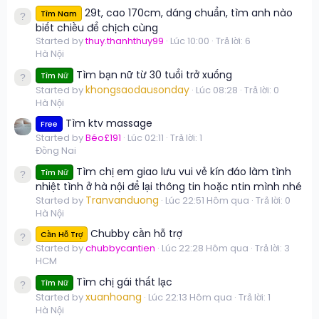
29t, cao 170cm, dáng chuẩn, tìm anh nào
Tìm Nam
biết chiều để chịch cùng
Started by
thuy.thanhthuy99
Lúc 10:00
Trả lời: 6
Hà Nội
Tìm bạn nữ từ 30 tuổi trở xuống
Tìm Nữ
khongsaodausonday
Started by
Lúc 08:28
Trả lời: 0
Hà Nội
Tìm ktv massage
Free
Started by
Béo£191
Lúc 02:11
Trả lời: 1
Đồng Nai
Tìm chị em giao lưu vui vẻ kín đáo làm tình
Tìm Nữ
nhiệt tình ở hà nội để lại thông tin hoặc ntin mình nhé
Tranvanduong
Started by
Lúc 22:51 Hôm qua
Trả lời: 0
Hà Nội
Chubby cần hỗ trợ
Cần Hỗ Trợ
Started by
chubbycantien
Lúc 22:28 Hôm qua
Trả lời: 3
HCM
Tìm chị gái thất lạc
Tìm Nữ
xuanhoang
Started by
Lúc 22:13 Hôm qua
Trả lời: 1
Hà Nội