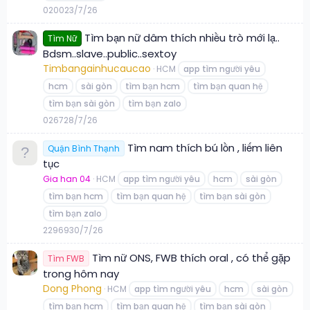
0
200
23/7/26
Tìm bạn nữ dâm thích nhiều trò mới lạ..
Tìm Nữ
Bdsm..slave..public..sextoy
Timbangainhucaucao
HCM
app tìm người yêu
hcm
sài gòn
tìm bạn hcm
tìm bạn quan hệ
tìm bạn sài gòn
tìm bạn zalo
0
267
28/7/26
Tìm nam thích bú lồn , liếm liên
Quận Bình Thạnh
tục
Gia han 04
HCM
app tìm người yêu
hcm
sài gòn
tìm bạn hcm
tìm bạn quan hệ
tìm bạn sài gòn
tìm bạn zalo
22
969
30/7/26
Tìm nữ ONS, FWB thích oral , có thể gặp
Tìm FWB
trong hôm nay
Dong Phong
HCM
app tìm người yêu
hcm
sài gòn
tìm bạn hcm
tìm bạn quan hệ
tìm bạn sài gòn