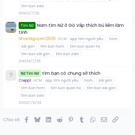
tìm bạn zalo
0
114
21/7/26
Nam tìm Nữ ở Gò Vấp thích bú liếm làm
Tìm Nữ
tình
NhanNguyen2506
HCM
app tìm người yêu
hcm
sài gòn
tìm bạn hcm
tìm bạn quan hệ
tìm bạn sài gòn
tìm bạn zalo
0
143
14/7/26
tìm bạn có chung sở thích
Nữ Tìm Nữ
Crepp1
HCM
app tìm người yêu
hcm
sài gòn
tìm bạn hcm
tìm bạn quan hệ
tìm bạn sài gòn
tìm bạn zalo
0
201
27/6/26
Facebook
Bluesky
LinkedIn
Reddit
Pinterest
Tumblr
WhatsApp
Email
Link
Chia sẻ: