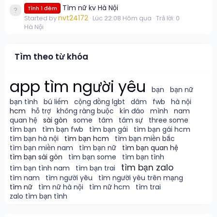
Tìm nữ kv Hà Nội
Tình 1 đêm
nvt24172
Started by
Lúc 22:08 Hôm qua
Trả lời: 0
Hà Nội
Tìm theo từ khóa
app tìm người yêu
bạn
bạn nữ
bạn tình
bú liếm
cộng đồng lgbt
dâm
fwb
hà nội
hcm
hỗ trợ
không ràng buộc
kín đáo
mình
nam
quan hệ
sài gòn
some
tâm
tâm sự
three some
tìm bạn
tìm bạn fwb
tìm bạn gái
tìm bạn gái hcm
tìm bạn hà nội
tìm bạn hcm
tìm bạn miền bắc
tìm bạn miền nam
tìm bạn nữ
tìm bạn quan hệ
tìm bạn sài gòn
tìm bạn some
tìm bạn tình
tìm bạn zalo
tìm bạn tình nam
tìm bạn trai
tìm nam
tìm người yêu
tìm người yêu trên mạng
tìm nữ
tìm nữ hà nội
tìm nữ hcm
tìm trai
zalo tìm bạn tình