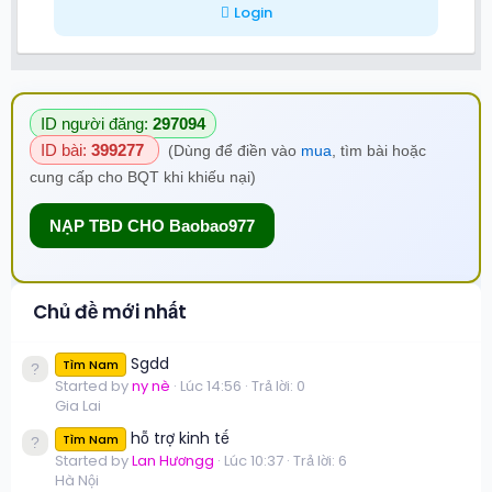
Login
ID người đăng:
297094
ID bài:
399277
(Dùng để điền vào
mua
, tìm bài hoặc
cung cấp cho BQT khi khiếu nại)
NẠP TBD CHO Baobao977
Chủ đề mới nhất
Sgdd
Tìm Nam
Started by
ny nè
Lúc 14:56
Trả lời: 0
Gia Lai
hỗ trợ kinh tế
Tìm Nam
Started by
Lan Hươngg
Lúc 10:37
Trả lời: 6
Hà Nội