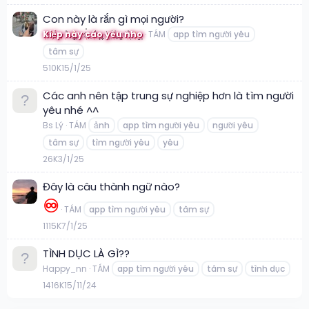
Con này là rắn gì mọi người?
Kiếp này cáo yêu nho
TÁM
app tìm người yêu
tâm sự
5
10K
15/1/25
Các anh nên tập trung sự nghiệp hơn là tìm người
yêu nhé ^^
Bs Lý
TÁM
ảnh
app tìm người yêu
người yêu
tâm sự
tìm người yêu
yêu
2
6K
3/1/25
Đây là câu thành ngữ nào?
♾️
TÁM
app tìm người yêu
tâm sự
11
15K
7/1/25
TÌNH DỤC LÀ GÌ??
Happy_nn
TÁM
app tìm người yêu
tâm sự
tình dục
14
16K
15/11/24