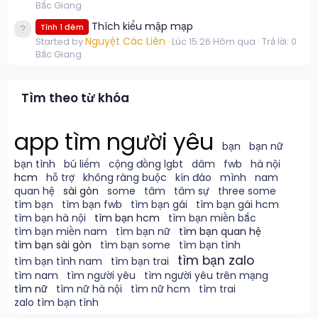
Bắc Giang
Thích kiểu mập mạp
Tình 1 đêm
Nguyệt Các Liên
Started by
Lúc 15:26 Hôm qua
Trả lời: 0
Bắc Giang
Tìm theo từ khóa
app tìm người yêu
bạn
bạn nữ
bạn tình
bú liếm
cộng đồng lgbt
dâm
fwb
hà nội
hcm
hỗ trợ
không ràng buộc
kín đáo
mình
nam
quan hệ
sài gòn
some
tâm
tâm sự
three some
tìm bạn
tìm bạn fwb
tìm bạn gái
tìm bạn gái hcm
tìm bạn hà nội
tìm bạn hcm
tìm bạn miền bắc
tìm bạn miền nam
tìm bạn nữ
tìm bạn quan hệ
tìm bạn sài gòn
tìm bạn some
tìm bạn tình
tìm bạn zalo
tìm bạn tình nam
tìm bạn trai
tìm nam
tìm người yêu
tìm người yêu trên mạng
tìm nữ
tìm nữ hà nội
tìm nữ hcm
tìm trai
zalo tìm bạn tình