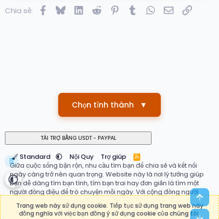
Facebook
Bluesky
LinkedIn
Reddit
Pinterest
Tumblr
WhatsApp
Email
Link
Chia sẻ:
Chọn tỉnh thành
▼
Standard
Nội Quy
Trợ giúp
R
☰
S
Giữa cuộc sống bận rộn, nhu cầu tìm bạn để chia sẻ và kết nối
S
ngày càng trở nên quan trọng. Website này là nơi lý tưởng giúp
bạn dễ dàng tìm bạn tình, tìm bạn trai hay đơn giản là tìm một
người đồng điệu để trò chuyện mỗi ngày. Với cộng đồng người
Top
dùng đa dạng, hệ thống ghép đôi thông minh và giao diện thân
Trang web này sử dụng cookie. Tiếp tục sử dụng trang web này
thiện, bạn có thể nhanh chóng tìm thấy mối quan hệ phù hợp với
đồng nghĩa với việc bạn đồng ý sử dụng cookie của chúng tôi.
Bot
mong muốn của mình. Đừng ngần ngại bắt đầu hành trình kết nối