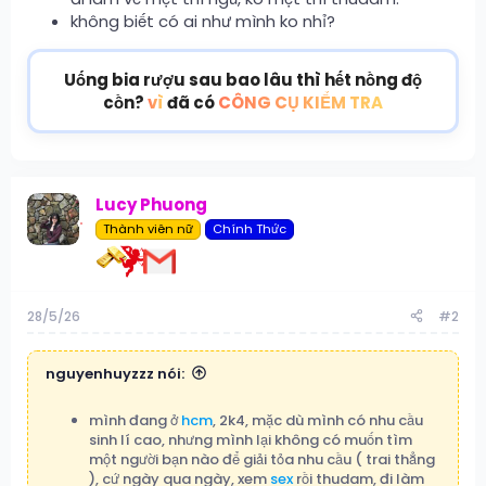
không biết có ai như mình ko nhỉ?
Uống bia rượu sau bao lâu thì hết nồng độ
cồn?
vì
đã có
CÔNG CỤ KIỂM TRA
Lucy Phuong
Thành viên nữ
Chính Thức
28/5/26
#2
nguyenhuyzzz nói:
mình đang ở
hcm
, 2k4, mặc dù mình có nhu cầu
sinh lí cao, nhưng mình lại không có muốn tìm
một người bạn nào để giải tỏa nhu cầu ( trai thẳng
), cứ ngày qua ngày, xem
sex
rồi thudam, đi làm