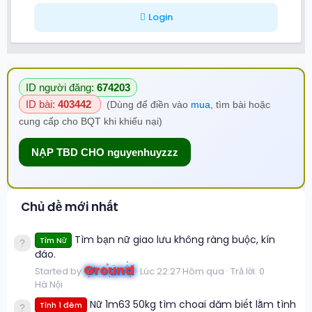
Login
ID người đăng:
674203
ID bài:
403442
(Dùng để điền vào
mua
, tìm bài hoặc
cung cấp cho BQT khi khiếu nại)
NẠP TBD CHO nguyenhuyzzz
Chủ đề mới nhất
Tìm bạn nữ giao lưu không ràng buộc, kín
Tìm Nữ
đáo.
Ground
Started by
Lúc 22:27 Hôm qua
Trả lời: 0
Hà Nội
Nữ 1m63 50kg tìm choai dăm biết lằm tình
Tình 1 đêm