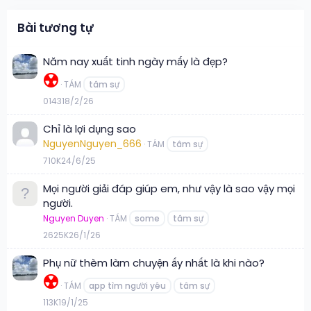
Bài tương tự
Năm nay xuất tinh ngày mấy là đẹp?
☢️
TÁM
tâm sự
0
143
18/2/26
Chỉ là lợi dụng sao
NguyenNguyen_666
TÁM
tâm sự
7
10K
24/6/25
Mọi người giải đáp giúp em, như vậy là sao vậy mọi
người.
Nguyen Duyen
TÁM
some
tâm sự
26
25K
26/1/26
Phụ nữ thèm làm chuyện ấy nhất là khi nào?
☢️
TÁM
app tìm người yêu
tâm sự
1
13K
19/1/25