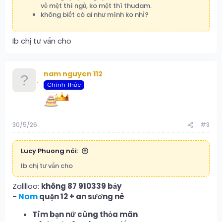
về mệt thì ngủ, ko mệt thì thudam.
không biết có ai như mình ko nhỉ?
Ib chị tư vấn cho
nam nguyen 112
Chính Thức
30/5/26
#3
Lucy Phuong nói:
Ib chị tư vấn cho
Zalllloo:
không 87 910339 bảy
-
Nam
quận 12 + an sương nè
Tìm bạn nữ cùng thỏa mãn