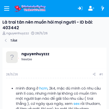
Là trai tân nên muốn hỏi mọi người - ID bài:
403442
T
N
nguyenhuyzzz
28/5/26
h
g
TÁM
r
à
e
y
a
g
nguyenhuyzzz
d
ử
s
i
Newbie
t
a
r
28/5/26
#1
t
e
r
mình đang ở
hcm
, 2k4, mặc dù mình có nhu cầu
sinh lí cao, nhưng mình lại không có muốn tìm
một người bạn nào để giải tỏa nhu cầu ( trai
thẳng ), cứ ngày qua ngày, xem
sex
rồi thudam,
đi làm về mệt thì ngủ, ko mệt thì thudam.