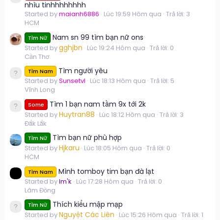
nhìu tinhhhhhhhh
Started by
maianh6886
Lúc 19:59 Hôm qua
Trả lời: 3
HCM
Nam sn 99 tìm bạn nữ ons
Tìm Nữ
gghjbn
Started by
Lúc 19:24 Hôm qua
Trả lời: 0
Cần Thơ
Tìm người yêu
Tìm Nam
Started by
Sunsetvl
Lúc 18:13 Hôm qua
Trả lời: 5
Vĩnh Long
Tìm 1 bạn nam tầm 9x tới 2k
Some
Huytran88
Started by
Lúc 18:12 Hôm qua
Trả lời: 3
Đắk Lắk
Tìm bạn nữ phù hợp
Tìm Nữ
Hjkaru
Started by
Lúc 18:05 Hôm qua
Trả lời: 0
HCM
Mình tomboy tim bạn đà lạt
Tìm Nam
Started by
Im'k
Lúc 17:28 Hôm qua
Trả lời: 0
Lâm Đồng
Thích kiểu mập mạp
Tìm Nữ
Nguyệt Các Liên
Started by
Lúc 15:26 Hôm qua
Trả lời: 1