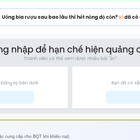
Uống bia rượu sau bao lâu thì hết nồng độ cồn?
vì
đã có
g nhập để hạn chế hiện quảng 
Thành viên có thể xem được nhiều bài "ẩn"
 Đăng ký bên dưới.
Bạn đã có sẵn
oặc cung cấp cho BQT khi khiếu nại)