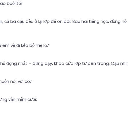
o buổi tối.
ớn, cả ba cậu đều ở lại lớp để ôn bài. Sau hai tiếng học, đồng h
 em về đi kẻo bố mẹ lo.”
hủ động nhất – đứng dậy, khóa cửa lớp từ bên trong. Cậu nhì
uốn nói với cô.”
ưng vẫn mỉm cười: