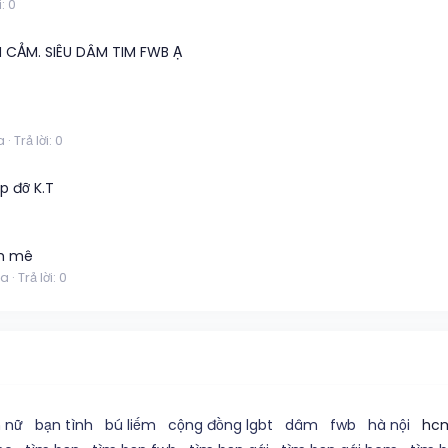
i: 0
H CẢM. SIÊU DÂM TIM FWB Ạ
a
Trả lời: 0
p đỡ K.T
am mê
ua
Trả lời: 0
 nữ
bạn tình
bú liếm
cộng đồng lgbt
dâm
fwb
hà nội
hc