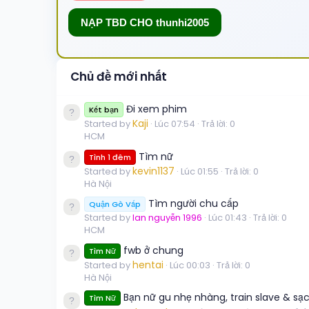
NẠP TBD CHO thunhi2005
Chủ đề mới nhất
Đi xem phim
Kết bạn
Kaji
Started by
Lúc 07:54
Trả lời: 0
HCM
Tìm nữ
Tình 1 đêm
kevin1137
Started by
Lúc 01:55
Trả lời: 0
Hà Nội
Tìm người chu cấp
Quận Gò Vấp
Started by
lan nguyễn 1996
Lúc 01:43
Trả lời: 0
HCM
fwb ở chung
Tìm Nữ
hentai
Started by
Lúc 00:03
Trả lời: 0
Hà Nội
Bạn nữ gu nhẹ nhàng, train slave & sạ
Tìm Nữ