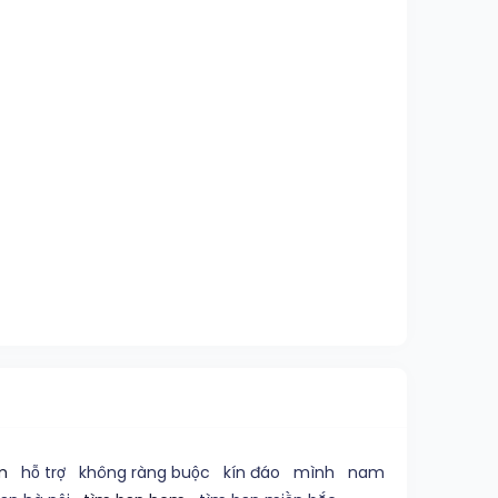
m
hỗ trợ
không ràng buộc
kín đáo
mình
nam