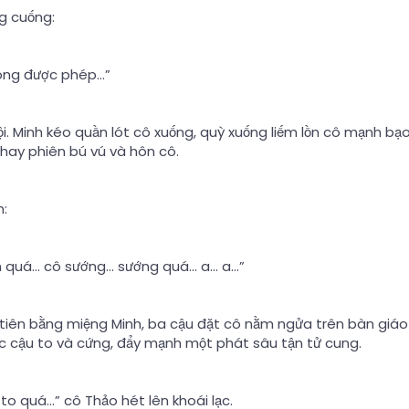
ng cuống:
ông được phép…”
i. Minh kéo quần lót cô xuống, quỳ xuống liếm lồn cô mạnh bạo
hay phiên bú vú và hôn cô.
n:
 quá… cô sướng… sướng quá… a… a…”
u tiên bằng miệng Minh, ba cậu đặt cô nằm ngửa trên bàn giáo 
ặc cậu to và cứng, đẩy mạnh một phát sâu tận tử cung.
o quá…” cô Thảo hét lên khoái lạc.