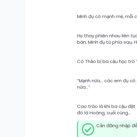
Minh đụ cô mạnh mẽ, mỗi c
Họ thay phiên nhau liên tục
bàn. Minh đụ từ phía sau,
Cô Thảo bị ba cậu học trò “
“Mạnh nữa… các em đụ cô 
nữa…”
Cao trào là khi ba cậu đặt
đó là Hoàng, cuối cùng...
Cần đăng nhập để