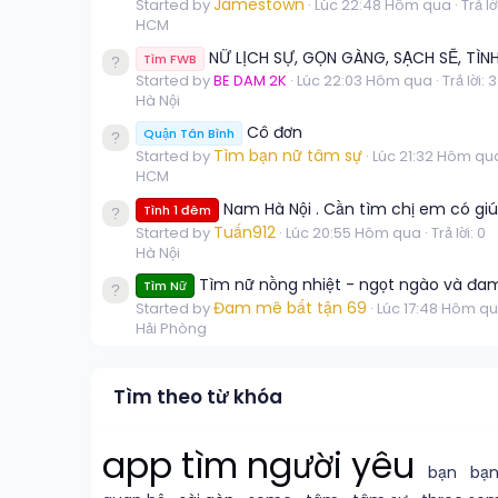
Jamestown
Started by
Lúc 22:48 Hôm qua
Trả lờ
HCM
NỮ LỊCH SỰ, GỌN GÀNG, SẠCH SẼ, TÌN
Tìm FWB
Started by
BE DAM 2K
Lúc 22:03 Hôm qua
Trả lời: 3
Hà Nội
Cô đơn
Quận Tân Bình
Tìm bạn nữ tâm sự
Started by
Lúc 21:32 Hôm qu
HCM
Nam Hà Nội . Cần tìm chị em có giú
Tình 1 đêm
Tuấn912
Started by
Lúc 20:55 Hôm qua
Trả lời: 0
Hà Nội
Tìm nữ nồng nhiệt - ngọt ngào và đ
Tìm Nữ
Đam mê bất tận 69
Started by
Lúc 17:48 Hôm q
Hải Phòng
Tìm theo từ khóa
app tìm người yêu
bạn
bạn