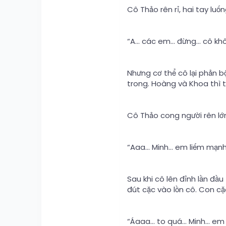
Cô Thảo rên rỉ, hai tay luố
“A… các em… đừng… cô kh
Nhưng cơ thể cô lại phản bộ
trong. Hoàng và Khoa thì t
Cô Thảo cong người rên lớ
“Aaa… Minh… em liếm mạnh
Sau khi cô lên đỉnh lần đầ
đút cặc vào lồn cô. Con c
“Áaaa… to quá… Minh… em t