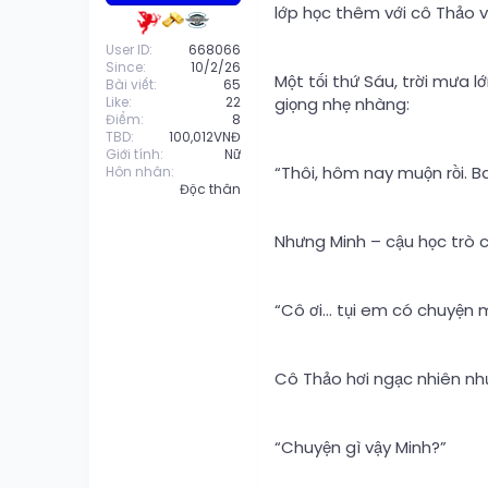
lớp học thêm với cô Thảo và
User ID
668066
Since
10/2/26
Một tối thứ Sáu, trời mưa l
Bài viết
65
Like
22
giọng nhẹ nhàng:
Điểm
8
TBD
100,012VNĐ
Giới tính
Nữ
“Thôi, hôm nay muộn rồi. Ba
Hôn nhân
Độc thân
Nhưng Minh – cậu học trò c
“Cô ơi… tụi em có chuyện m
Cô Thảo hơi ngạc nhiên nh
“Chuyện gì vậy Minh?”