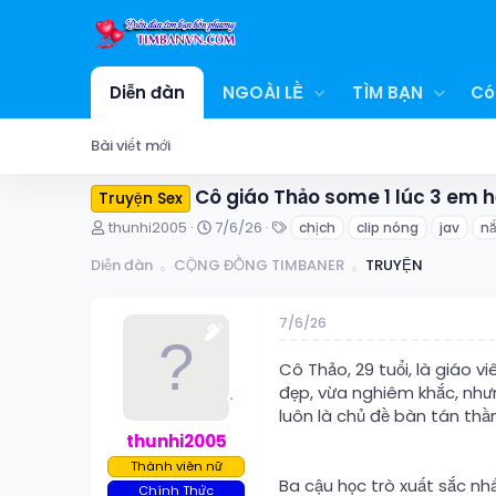
Diễn đàn
NGOÀI LỀ
TÌM BẠN
Có
Bài viết mới
Cô giáo Thảo some 1 lúc 3 em họ
Truyện Sex
T
N
T
thunhi2005
7/6/26
chịch
clip nóng
jav
n
h
g
ừ
r
à
k
Diễn đàn
CỘNG ĐỒNG TIMBANER
TRUYỆN
e
y
h
a
g
ó
d
ử
a
7/6/26
s
i
t
Cô Thảo, 29 tuổi, là giáo v
a
đẹp, vừa nghiêm khắc, như
r
luôn là chủ đề bàn tán thầ
t
thunhi2005
e
r
Thành viên nữ
Ba cậu học trò xuất sắc nhấ
Chính Thức