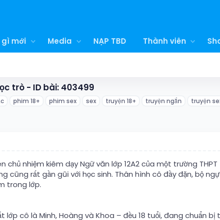
 gì mới
Media
NẠP TBD
Thành viên
Sh
c trò - ID bài: 403499
ắc
phim 18+
phim sex
sex
truyện 18+
truyện ngắn
truyện se
iên chủ nhiệm kiêm dạy Ngữ văn lớp 12A2 của một trường THPT t
ng cũng rất gần gũi với học sinh. Thân hình cô đầy đặn, bộ n
m trong lớp.
t lớp cô là Minh, Hoàng và Khoa – đều 18 tuổi, đang chuẩn bị th