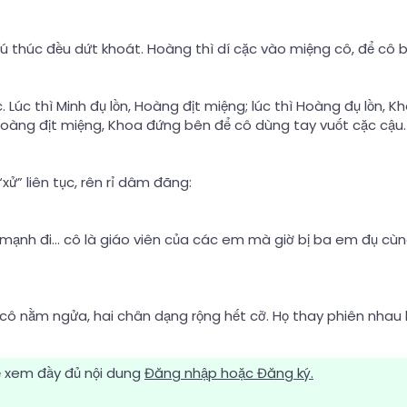
ú thúc đều dứt khoát. Hoàng thì dí cặc vào miệng cô, để cô b
. Lúc thì Minh đụ lồn, Hoàng địt miệng; lúc thì Hoàng đụ lồn,
 Hoàng địt miệng, Khoa đứng bên để cô dùng tay vuốt cặc cậu.
xử” liên tục, rên rỉ dâm đãng:
mạnh đi… cô là giáo viên của các em mà giờ bị ba em đụ cù
 cô nằm ngửa, hai chân dạng rộng hết cỡ. Họ thay phiên nhau b
 xem đầy đủ nội dung
Đăng nhập hoặc Đăng ký.