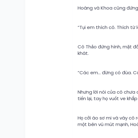
Hoàng và Khoa cũng đứng dậ
“Tụi em thích cô. Thích từ
Cô Thảo đứng hình, mặt đỏ
khát.
“Các em… đừng có đùa. Cô
Nhưng lời nói của cô chưa
tiến lại, tay họ vuốt ve khắ
Họ cởi áo sơ mi và váy cô 
một bên vú mút mạnh, Hoàn