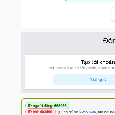
Đăn
Tạo tài khoản
Nếu bạn chưa có tài khoản, nhấn nút
Đăng ký
ID người đăng:
668066
ID bài:
403499
(Dùng để điền vào
mua
, tìm bài h