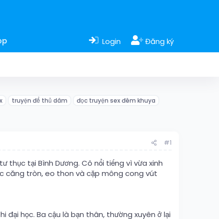
op
Login
Đăng ký
x
truyện để thủ dâm
đọc truyện sex đêm khuya
#1
ư thục tại Bình Dương. Cô nổi tiếng vì vừa xinh
gực căng tròn, eo thon và cặp mông cong vút
i đại học. Ba cậu là bạn thân, thường xuyên ở lại