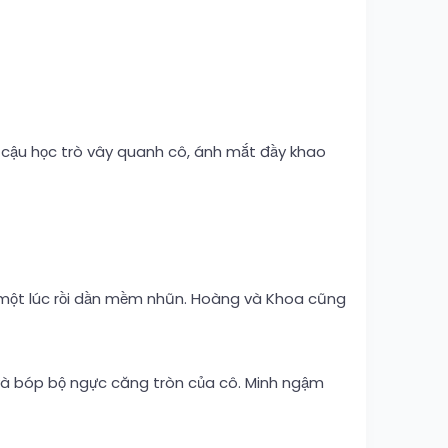
a cậu học trò vây quanh cô, ánh mắt đầy khao
a một lúc rồi dần mềm nhũn. Hoàng và Khoa cũng
t và bóp bộ ngực căng tròn của cô. Minh ngậm