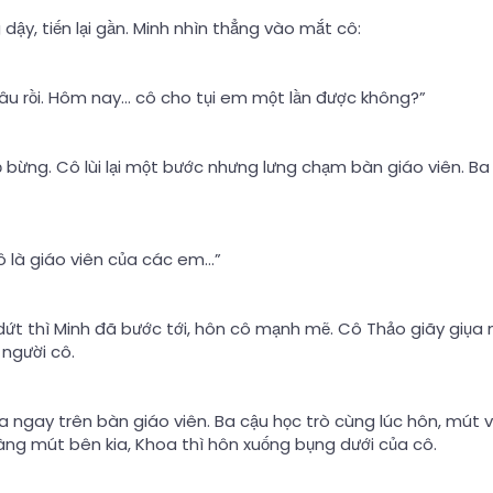
y, tiến lại gần. Minh nhìn thẳng vào mắt cô:
 lâu rồi. Hôm nay… cô cho tụi em một lần được không?”
 bừng. Cô lùi lại một bước nhưng lưng chạm bàn giáo viên. B
 là giáo viên của các em…”
 dứt thì Minh đã bước tới, hôn cô mạnh mẽ. Cô Thảo giãy giụ
p người cô.
ra ngay trên bàn giáo viên. Ba cậu học trò cùng lúc hôn, mú
g mút bên kia, Khoa thì hôn xuống bụng dưới của cô.