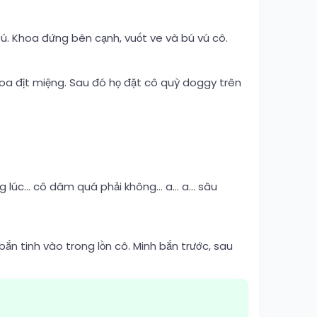
ú. Khoa đứng bên cạnh, vuốt ve và bú vú cô.
 Khoa địt miệng. Sau đó họ đặt cô quỳ doggy trên
ng lúc… cô dâm quá phải không… a… a… sâu
ắn tinh vào trong lồn cô. Minh bắn trước, sau