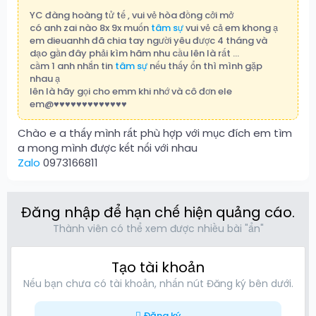
YC đàng hoàng tử tế , vui vẻ hòa đồng cởi mở
có anh zai nào 8x 9x muốn
tâm sự
vui vẻ cả em khong ạ
em dieuanhh đã chia tay người yêu được 4 tháng và
dạo gần đây phải kìm hãm nhu cầu lên là rất ...
cầm 1 anh nhắn tin
tâm sự
nếu thấy ổn thì mình gặp
nhau ạ
lên là hãy gọi cho emm khi nhớ và cô đơn ele
em@♥️♥️♥️♥️♥️♥️♥️♥️♥️♥️♥️♥️♥️
Chào e a thấy mình rất phù hợp với mục đích em tìm
a mong mình được kết nối với nhau
Zalo
0973166811
Đăng nhập để hạn chế hiện quảng cáo.
Thành viên có thể xem được nhiều bài "ẩn"
Tạo tài khoản
Nếu bạn chưa có tài khoản, nhấn nút Đăng ký bên dưới.
Đăng ký