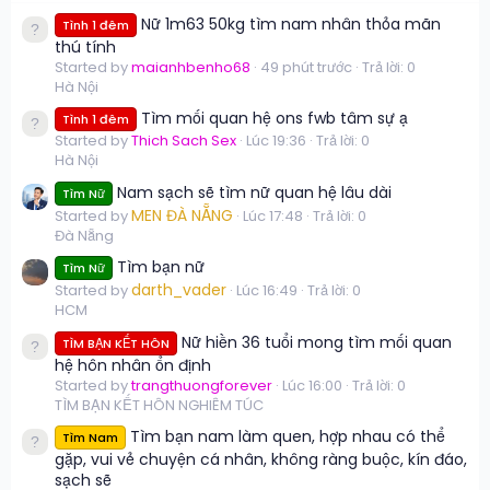
Nữ 1m63 50kg tìm nam nhân thỏa mãn
Tình 1 đêm
thú tính
Started by
maianhbenho68
49 phút trước
Trả lời: 0
Hà Nội
Tìm mối quan hệ ons fwb tâm sự ạ
Tình 1 đêm
Started by
Thich Sach Sex
Lúc 19:36
Trả lời: 0
Hà Nội
Nam sạch sẽ tìm nữ quan hệ lâu dài
Tìm Nữ
MEN ĐÀ NẴNG
Started by
Lúc 17:48
Trả lời: 0
Đà Nẵng
Tìm bạn nữ
Tìm Nữ
darth_vader
Started by
Lúc 16:49
Trả lời: 0
HCM
Nữ hiền 36 tuổi mong tìm mối quan
TÌM BẠN KẾT HÔN
hệ hôn nhân ổn định
Started by
trangthuongforever
Lúc 16:00
Trả lời: 0
TÌM BẠN KẾT HÔN NGHIÊM TÚC
Tìm bạn nam làm quen, hợp nhau có thể
Tìm Nam
gặp, vui vẻ chuyện cá nhân, không ràng buộc, kín đáo,
sạch sẽ