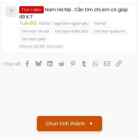
Nam Hà Nội . Cần tìm chị em có giúp
Tình 1 đêm
đỡ K.T
Tuấn912
Hà Nội
app tìm người yêu
hà nội
tìm bạn hà nội
tìm bạn miền bắc
tìm bạn quan hệ
tìm bạn zalo
0
64
Lúc 20:55, Thứ năm
Facebook
Bluesky
LinkedIn
Reddit
Pinterest
Tumblr
WhatsApp
Email
Link
Chia sẻ:
Chọn tỉnh thành
▼