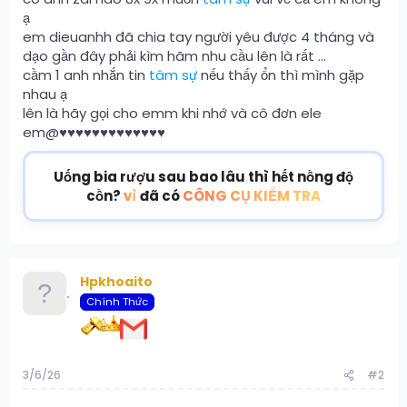
ạ
em dieuanhh đã chia tay người yêu được 4 tháng và
dạo gần đây phải kìm hãm nhu cầu lên là rất ...
cầm 1 anh nhắn tin
tâm sự
nếu thấy ổn thì mình gặp
nhau ạ
lên là hãy gọi cho emm khi nhớ và cô đơn ele
em@♥️♥️♥️♥️♥️♥️♥️♥️♥️♥️♥️♥️♥️
Uống bia rượu sau bao lâu thì hết nồng độ
cồn?
vì
đã có
CÔNG CỤ KIỂM TRA
Hpkhoaito
Chính Thức
3/6/26
#2