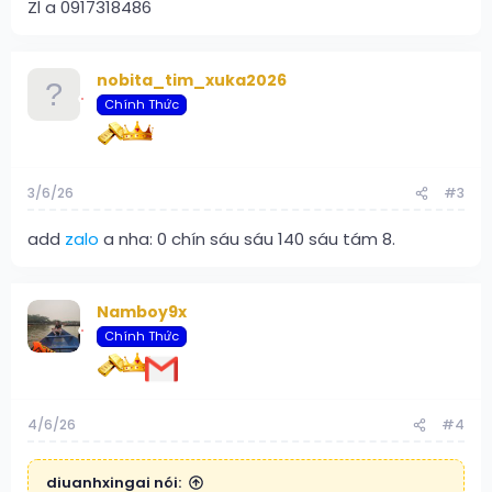
Zl a 0917318486
nobita_tim_xuka2026
Chính Thức
3/6/26
#3
add
zalo
a nha: 0 chín sáu sáu 140 sáu tám 8.
Namboy9x
Chính Thức
4/6/26
#4
diuanhxingai nói: