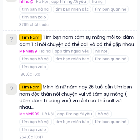
hhha@
Hà Nội
app tìm người yêu
hà nội
tìm bạn hà nội
tìm bạn miền bắc
tìm bạn quan hệ
tìm bạn zalo
3
79
5 phút trước
Tìm bạn nam tâm sự mỏng mỗi tối dâm
Tìm Nam
dâm 1 tí nói chuyện có thể call và có thể gặp nhau
MeiMei99
Hà Nội
app tìm người yêu
hà nội
tìm bạn hà nội
tìm bạn miền bắc
tìm bạn quan hệ
tìm bạn zalo
1
86
Lúc 16:01
Mình là nữ năm nay 26 tuổi cần tìm bạn
Tìm Nam
nam độc thân nói chuyện vui vẻ tâm sự mỏng (
dâm dâm tí càng vui ) và rảnh có thể call với
nhau...
MeiMei999
Hà Nội
app tìm người yêu
hà nội
tìm bạn hà nội
tìm bạn miền bắc
tìm bạn quan hệ
tìm bạn zalo
2
64
Lúc 10:47