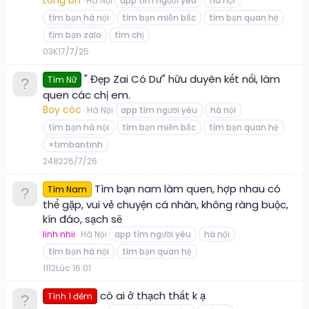
Hà Nội
app tìm người yêu
hà nội
tìm bạn hà nội
tìm bạn miền bắc
tìm bạn quan hệ
tìm bạn zalo
tìm chị
0
3K
17/7/25
" Đẹp Zai Có Dư" hữu duyên kết nối, làm
Tìm Nữ
quen các chị em.
Boy cóc
Hà Nội
app tìm người yêu
hà nội
tìm bạn hà nội
tìm bạn miền bắc
tìm bạn quan hệ
×timbantinh
2
482
26/7/26
Tìm bạn nam làm quen, hợp nhau có
Tìm Nam
thể gặp, vui vẻ chuyện cá nhân, không ràng buộc,
kín đáo, sạch sẽ
linh nhii
Hà Nội
app tìm người yêu
hà nội
tìm bạn hà nội
tìm bạn quan hệ
1
112
Lúc 16:01
có ai ở thạch thất k ạ
Tình 1 đêm