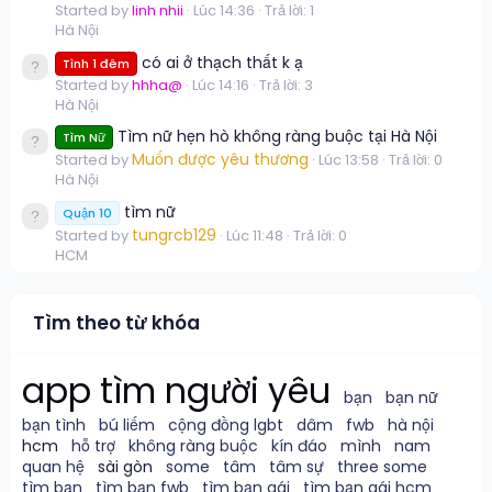
Started by
linh nhii
Lúc 14:36
Trả lời: 1
Hà Nội
có ai ở thạch thất k ạ
Tình 1 đêm
Started by
hhha@
Lúc 14:16
Trả lời: 3
Hà Nội
Tìm nữ hẹn hò không ràng buộc tại Hà Nội
Tìm Nữ
Muốn được yêu thương
Started by
Lúc 13:58
Trả lời: 0
Hà Nội
tìm nữ
Quận 10
tungrcb129
Started by
Lúc 11:48
Trả lời: 0
HCM
Tìm theo từ khóa
app tìm người yêu
bạn
bạn nữ
bạn tình
bú liếm
cộng đồng lgbt
dâm
fwb
hà nội
hcm
hỗ trợ
không ràng buộc
kín đáo
mình
nam
quan hệ
sài gòn
some
tâm
tâm sự
three some
tìm bạn
tìm bạn fwb
tìm bạn gái
tìm bạn gái hcm