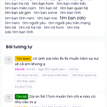
tìm bạn hà nội
tìm bạn hcm
tìm bạn miền bắc
tìm bạn miền nam
tìm bạn nữ
tìm bạn quan hệ
tìm bạn sài gòn
tìm bạn some
tìm bạn tình
tìm bạn zalo
tìm bạn tình nam
tìm bạn trai
tìm nam
tìm người yêu
tìm người yêu trên mạng
tìm nữ
tìm nữ hà nội
tìm nữ hcm
tìm trai
zalo tìm bạn tình
Bài tương tự
có anh zai nào 8x 9x muốn tâm sự vui
Tìm Nam
vẻ cả em khong ạ
bevii2k
Hà Nội
app tìm người yêu
hà nội
tìm bạn hà nội
tìm bạn miền bắc
tìm bạn quan hệ
tìm bạn zalo
5
428
3/7/26
Zai sn 94 17cm muốn tìm chị e nào có
Tìm Nữ
nhu cầu vv ạ
Long bn