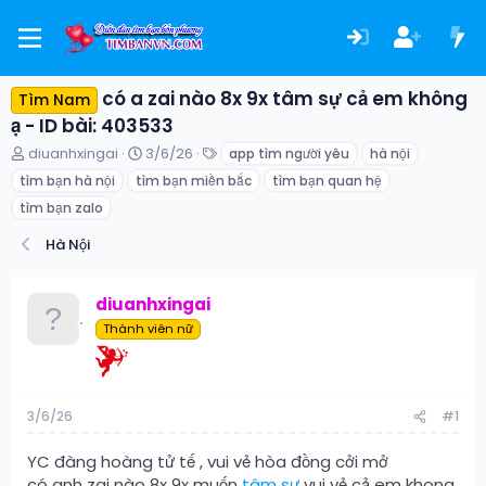
có a zai nào 8x 9x tâm sự cả em không
Tìm Nam
ạ - ID bài: 403533
T
N
T
diuanhxingai
3/6/26
app tìm người yêu
hà nội
h
g
ừ
tìm bạn hà nội
tìm bạn miền bắc
tìm bạn quan hệ
r
à
k
e
y
h
tìm bạn zalo
a
g
ó
Hà Nội
d
ử
a
s
i
t
diuanhxingai
a
r
Thành viên nữ
t
e
r
3/6/26
#1
YC đàng hoàng tử tế , vui vẻ hòa đồng cởi mở
có anh zai nào 8x 9x muốn
tâm sự
vui vẻ cả em khong