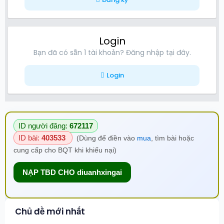
Login
Bạn đã có sẵn 1 tài khoản? Đăng nhập tại đây.
Login
ID người đăng:
672117
ID bài:
403533
(Dùng để điền vào
mua
, tìm bài hoặc
cung cấp cho BQT khi khiếu nại)
NẠP TBD CHO diuanhxingai
Chủ đề mới nhất