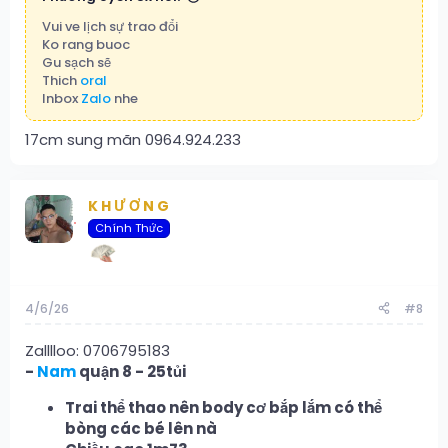
Vui ve lịch sự trao đổi
Ko rang buoc
Gu sạch sẽ
Thich
oral
Inbox
Zalo
nhe
17cm sung mãn 0964.924.233
K H Ư Ơ N G
Chính Thức
4/6/26
#8
Zalllloo: 0706795183
-
Nam
quận 8 - 25tủi
Trai thể thao nên body cơ bắp lắm có thể
bòng các bé lên nà