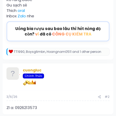
Gu sạch sẽ
Thich
oral
Inbox
Zalo
nhe
Uống bia rượu sau bao lâu thì hết nồng độ
cồn?
vì
đã có
CÔNG CỤ KIỂM TRA
TT1990
,
Boysgtimbn
,
Hoangnam0511
and 1 other person
R
e
a
c
cuongluc
t
i
Chính Thức
o
n
s
:
3/6/26
#2
Zl a: 0926213573