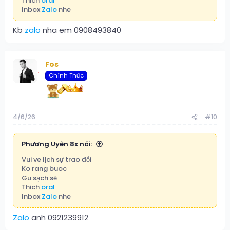
Thich
oral
Inbox
Zalo
nhe
Kb
zalo
nha em 0908493840
Fos
Chính Thức
4/6/26
#10
Phương Uyên 8x nói:
Vui ve lịch sự trao đổi
Ko rang buoc
Gu sạch sẽ
Thich
oral
Inbox
Zalo
nhe
Zalo
anh 0921239912