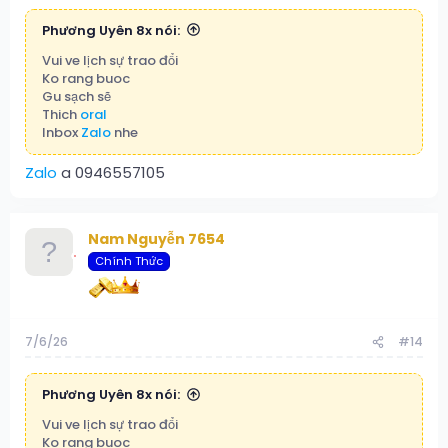
Phương Uyên 8x nói:
Vui ve lịch sự trao đổi
Ko rang buoc
Gu sạch sẽ
Thich
oral
Inbox
Zalo
nhe
Zalo
a 0946557105
Nam Nguyễn 7654
Chính Thức
7/6/26
#14
Phương Uyên 8x nói:
Vui ve lịch sự trao đổi
Ko rang buoc