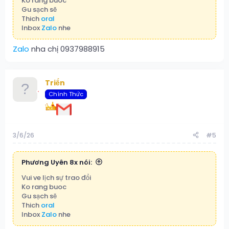
Ko rang buoc
Gu sạch sẽ
Thich
oral
Inbox
Zalo
nhe
Zalo
nha chị 0937988915
Triển
Chính Thức
3/6/26
#5
Phương Uyên 8x nói:
Vui ve lịch sự trao đổi
Ko rang buoc
Gu sạch sẽ
Thich
oral
Inbox
Zalo
nhe