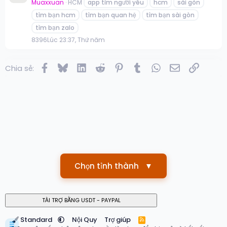
Muaxxuan
HCM
app tìm người yêu
hcm
sài gòn
tìm bạn hcm
tìm bạn quan hệ
tìm bạn sài gòn
tìm bạn zalo
8
396
Lúc 23:37, Thứ năm
Facebook
Bluesky
LinkedIn
Reddit
Pinterest
Tumblr
WhatsApp
Email
Link
Chia sẻ:
Chọn tỉnh thành
▼
Standard
Nội Quy
Trợ giúp
R
☰
S