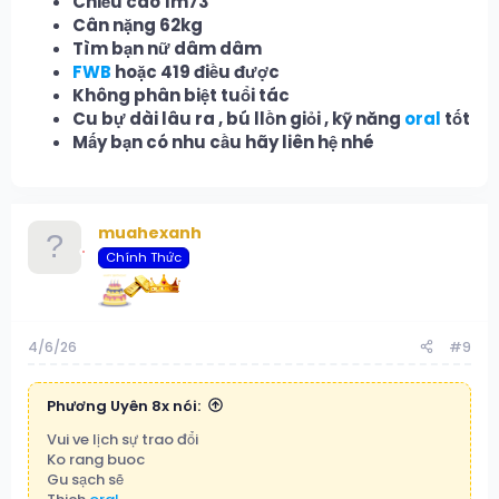
Chiều cao 1m73
Cân nặng 62kg
Tìm bạn nữ dâm dâm
FWB
hoặc 419 điều được
Không phân biệt tuổi tác
Cu bự dài lâu ra , bú llồn giỏi , kỹ năng
oral
tốt
Mấy bạn có nhu cầu hãy liên hệ nhé
muahexanh
Chính Thức
4/6/26
#9
Phương Uyên 8x nói:
Vui ve lịch sự trao đổi
Ko rang buoc
Gu sạch sẽ