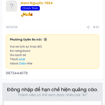
Nam Nguyễn 7654
Chính Thức
30/6/26
#20
Phương Uyên 8x nói:
Vui ve lịch sự trao đổi
Ko rang buoc
Gu sạch sẽ
Thich
oral
Inbox
Zalo
nhe
0973444079
Đăng nhập để hạn chế hiện quảng cáo.
Thành viên có thể xem được nhiều bài "ẩn"