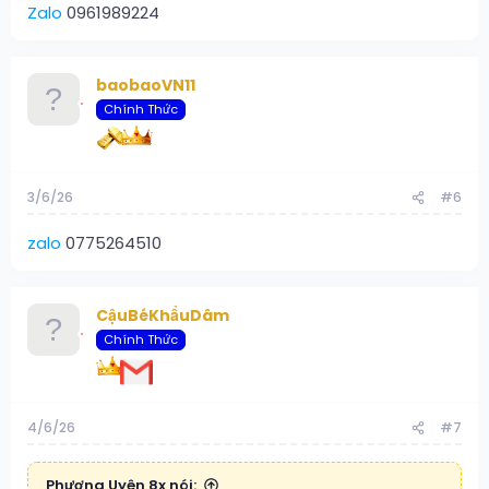
Zalo
0961989224
baobaoVN11
Chính Thức
3/6/26
#6
zalo
0775264510
CậuBéKhẩuDâm
Chính Thức
4/6/26
#7
Phương Uyên 8x nói: