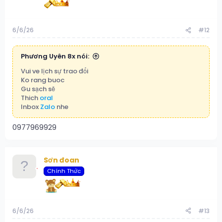
6/6/26
#12
Phương Uyên 8x nói:
Vui ve lịch sự trao đổi
Ko rang buoc
Gu sạch sẽ
Thich
oral
Inbox
Zalo
nhe
0977969929
Sơn đoan
Chính Thức
6/6/26
#13