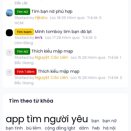
Đắk Lắk
Tìm bạn nữ phù hợp
Tìm Nữ
Hjkaru
Started by
Lúc 18:05 Hôm qua
Trả lời: 0
HCM
Mình tomboy tim bạn đà lạt
Tìm Nam
Started by
Im'k
Lúc 17:28 Hôm qua
Trả lời: 0
Lâm Đồng
Thích kiểu mập mạp
Tìm Nữ
Nguyệt Các Liên
Started by
Lúc 15:26 Hôm qua
Trả lời: 1
Bắc Giang
Thích kiểu mập mạp
Tình 1 đêm
Nguyệt Các Liên
Started by
Lúc 15:26 Hôm qua
Trả lời: 0
Bắc Giang
Tìm theo từ khóa
app tìm người yêu
bạn
bạn nữ
bạn tình
bú liếm
cộng đồng lgbt
dâm
fwb
hà nội