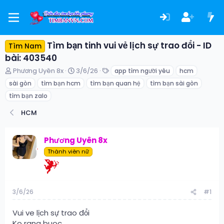
Tìm bạn tinh vui vẻ lịch sự trao đổi - ID
Tìm Nam
bài: 403540
T
N
T
Phương Uyên 8x
3/6/26
app tìm người yêu
hcm
h
g
ừ
sài gòn
tìm bạn hcm
tìm bạn quan hệ
tìm bạn sài gòn
r
à
k
e
y
h
tìm bạn zalo
a
g
ó
HCM
d
ử
a
s
i
t
Phương Uyên 8x
a
r
Thành viên nữ
t
e
r
3/6/26
#1
Vui ve lịch sự trao đổi
Ko rang buoc