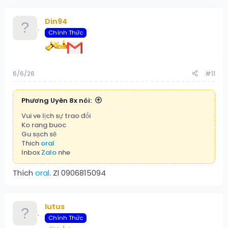
Din94
Chính Thức
6/6/26
#11
Phương Uyên 8x nói:
Vui ve lịch sự trao đổi
Ko rang buoc
Gu sạch sẽ
Thich
oral
Inbox
Zalo
nhe
Thích
oral
. Zl 0906815094
lutus
Chính Thức