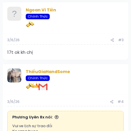
Ngoan Vì Tiền
Chính Thức
3/6/26
#3
17t ok kh chị
ThiếuGiaHandSome
Chính Thức
3/6/26
#4
Phương Uyên 8x nói:
Vui ve lịch sự trao đổi