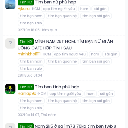
Tìm bạn nữ phù hợp
Tìm Nữ
Hjkaru
HCM
app tìm người yêu
hcm
sài gòn
tìm bạn hcm
tìm bạn quan hệ
tìm bạn sài gòn
tìm bạn zalo
0
27
Lúc 18:05 Hôm qua
MÌNH NAM 26T HCM, TÌM BẠN NỮ ĐI ĂN
Tìm Nữ
UỐNG CAFE HỢP TÍNH SAU.
minhkhoi1111
HCM
app tìm người yêu
hcm
sài gòn
tìm bạn hcm
tìm bạn quan hệ
tìm bạn sài gòn
tìm bạn zalo
28
118
Lúc 01:04
Tìm bạn tình phù hợp
Tìm Nữ
Hanlap9x
HCM
app tìm người yêu
hcm
sài gòn
tìm bạn hcm
tìm bạn quan hệ
tìm bạn sài gòn
tìm bạn zalo
0
32
Lúc 14:07, Thứ năm
Nam 2k5 ở sg 1m73 70kg tìm bạn fwb ạ
Tìm Nữ