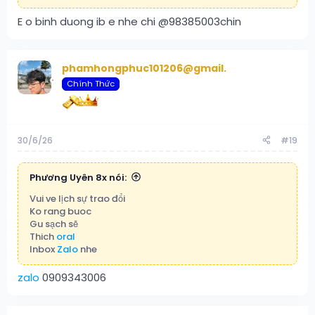
E o binh duong ib e nhe chi @98385003chin
phamhongphuc101206@gmail.
Chính Thức
30/6/26
#19
Phương Uyên 8x nói:
Vui ve lịch sự trao đổi
Ko rang buoc
Gu sạch sẽ
Thich
oral
Inbox
Zalo
nhe
zalo
0909343006