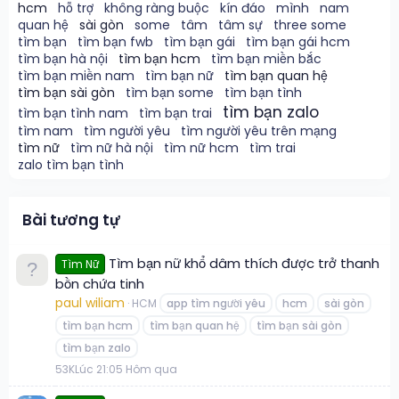
hcm
hỗ trợ
không ràng buộc
kín đáo
mình
nam
quan hệ
sài gòn
some
tâm
tâm sự
three some
tìm bạn
tìm bạn fwb
tìm bạn gái
tìm bạn gái hcm
tìm bạn hà nội
tìm bạn hcm
tìm bạn miền bắc
tìm bạn miền nam
tìm bạn nữ
tìm bạn quan hệ
tìm bạn sài gòn
tìm bạn some
tìm bạn tình
tìm bạn zalo
tìm bạn tình nam
tìm bạn trai
tìm nam
tìm người yêu
tìm người yêu trên mạng
tìm nữ
tìm nữ hà nội
tìm nữ hcm
tìm trai
zalo tìm bạn tình
Bài tương tự
Tìm bạn nữ khổ dâm thích được trở thanh
Tìm Nữ
bồn chứa tinh
paul wiliam
HCM
app tìm người yêu
hcm
sài gòn
tìm bạn hcm
tìm bạn quan hệ
tìm bạn sài gòn
tìm bạn zalo
5
3K
Lúc 21:05 Hôm qua