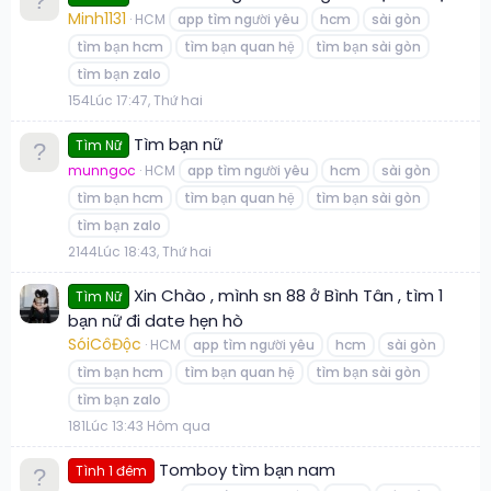
Minh1131
HCM
app tìm người yêu
hcm
sài gòn
tìm bạn hcm
tìm bạn quan hệ
tìm bạn sài gòn
tìm bạn zalo
1
54
Lúc 17:47, Thứ hai
Tìm bạn nữ
Tìm Nữ
munngoc
HCM
app tìm người yêu
hcm
sài gòn
tìm bạn hcm
tìm bạn quan hệ
tìm bạn sài gòn
tìm bạn zalo
2
144
Lúc 18:43, Thứ hai
Xin Chào , mình sn 88 ở Bình Tân , tìm 1
Tìm Nữ
bạn nữ đi date hẹn hò
SóiCôĐộc
HCM
app tìm người yêu
hcm
sài gòn
tìm bạn hcm
tìm bạn quan hệ
tìm bạn sài gòn
tìm bạn zalo
1
81
Lúc 13:43 Hôm qua
Tomboy tìm bạn nam
Tình 1 đêm