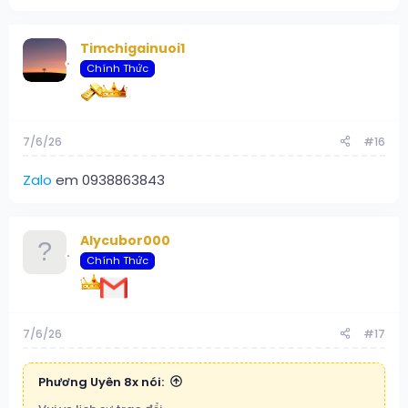
Timchigainuoi1
Chính Thức
7/6/26
#16
Zalo
em 0938863843
Alycubor000
Chính Thức
7/6/26
#17
Phương Uyên 8x nói: