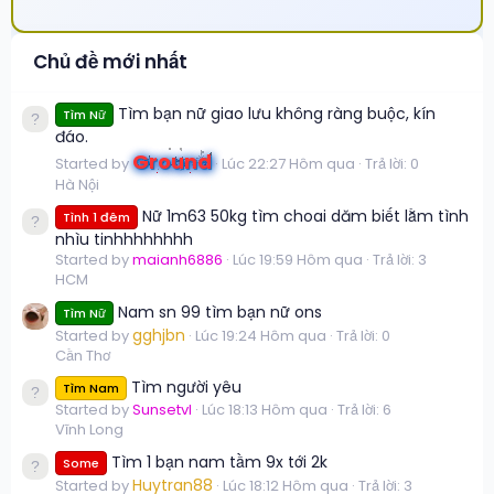
Chủ đề mới nhất
Tìm bạn nữ giao lưu không ràng buộc, kín
Tìm Nữ
đáo.
Ground
Started by
Lúc 22:27 Hôm qua
Trả lời: 0
Hà Nội
Nữ 1m63 50kg tìm choai dăm biết lằm tình
Tình 1 đêm
nhìu tinhhhhhhhh
Started by
maianh6886
Lúc 19:59 Hôm qua
Trả lời: 3
HCM
Nam sn 99 tìm bạn nữ ons
Tìm Nữ
gghjbn
Started by
Lúc 19:24 Hôm qua
Trả lời: 0
Cần Thơ
Tìm người yêu
Tìm Nam
Started by
Sunsetvl
Lúc 18:13 Hôm qua
Trả lời: 6
Vĩnh Long
Tìm 1 bạn nam tầm 9x tới 2k
Some
Huytran88
Started by
Lúc 18:12 Hôm qua
Trả lời: 3