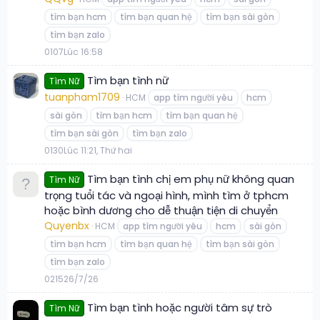
tìm bạn hcm
tìm bạn quan hệ
tìm bạn sài gòn
tìm bạn zalo
0
107
Lúc 16:58
Tìm bạn tình nữ
Tìm Nữ
tuanpham1709
HCM
app tìm người yêu
hcm
sài gòn
tìm bạn hcm
tìm bạn quan hệ
tìm bạn sài gòn
tìm bạn zalo
0
130
Lúc 11:21, Thứ hai
Tìm bạn tình chị em phụ nữ không quan
Tìm Nữ
trọng tuổi tác và ngoại hình, mình tìm ở tphcm
hoặc bình dương cho dễ thuận tiện di chuyển
Quyenbx
HCM
app tìm người yêu
hcm
sài gòn
tìm bạn hcm
tìm bạn quan hệ
tìm bạn sài gòn
tìm bạn zalo
0
215
26/7/26
Tìm bạn tình hoặc người tâm sự trò
Tìm Nữ