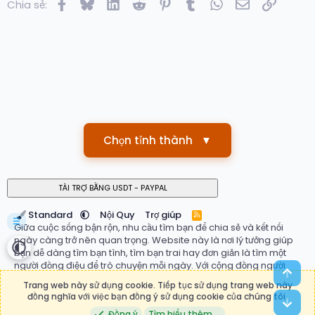
Facebook
Bluesky
LinkedIn
Reddit
Pinterest
Tumblr
WhatsApp
Email
Link
Chia sẻ:
Chọn tỉnh thành
▼
Standard
Nội Quy
Trợ giúp
R
☰
S
Giữa cuộc sống bận rộn, nhu cầu tìm bạn để chia sẻ và kết nối
S
ngày càng trở nên quan trọng. Website này là nơi lý tưởng giúp
bạn dễ dàng tìm bạn tình, tìm bạn trai hay đơn giản là tìm một
người đồng điệu để trò chuyện mỗi ngày. Với cộng đồng người
Top
dùng đa dạng, hệ thống ghép đôi thông minh và giao diện thân
Trang web này sử dụng cookie. Tiếp tục sử dụng trang web này
thiện, bạn có thể nhanh chóng tìm thấy mối quan hệ phù hợp với
đồng nghĩa với việc bạn đồng ý sử dụng cookie của chúng tôi.
Bot
mong muốn của mình. Đừng ngần ngại bắt đầu hành trình kết nối
Đồng ý
Tìm hiểu thêm.…