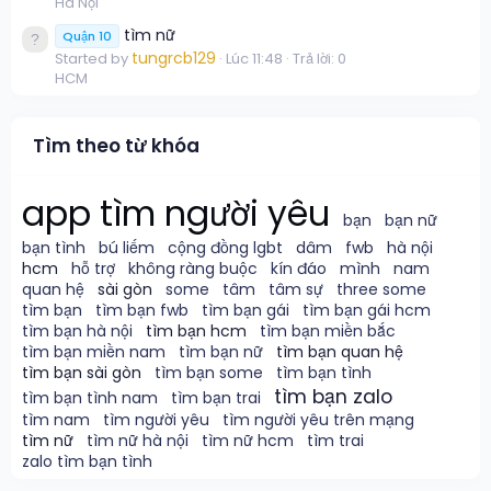
Hà Nội
tìm nữ
Quận 10
tungrcb129
Started by
Lúc 11:48
Trả lời: 0
HCM
Tìm theo từ khóa
app tìm người yêu
bạn
bạn nữ
bạn tình
bú liếm
cộng đồng lgbt
dâm
fwb
hà nội
hcm
hỗ trợ
không ràng buộc
kín đáo
mình
nam
quan hệ
sài gòn
some
tâm
tâm sự
three some
tìm bạn
tìm bạn fwb
tìm bạn gái
tìm bạn gái hcm
tìm bạn hà nội
tìm bạn hcm
tìm bạn miền bắc
tìm bạn miền nam
tìm bạn nữ
tìm bạn quan hệ
tìm bạn sài gòn
tìm bạn some
tìm bạn tình
tìm bạn zalo
tìm bạn tình nam
tìm bạn trai
tìm nam
tìm người yêu
tìm người yêu trên mạng
tìm nữ
tìm nữ hà nội
tìm nữ hcm
tìm trai
zalo tìm bạn tình