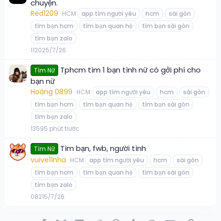
chuyện.
Red1209
HCM
app tìm người yêu
hcm
sài gòn
tìm bạn hcm
tìm bạn quan hệ
tìm bạn sài gòn
tìm bạn zalo
1
120
25/7/26
Tphcm tìm 1 bạn tình nữ có gởi phí cho
Tìm Nữ
bạn nữ
Hoàng 0899
HCM
app tìm người yêu
hcm
sài gòn
tìm bạn hcm
tìm bạn quan hệ
tìm bạn sài gòn
tìm bạn zalo
1
359
5 phút trước
Tìm bạn, fwb, người tình
Tìm Nữ
vuive11nha
HCM
app tìm người yêu
hcm
sài gòn
tìm bạn hcm
tìm bạn quan hệ
tìm bạn sài gòn
tìm bạn zalo
0
82
15/7/26