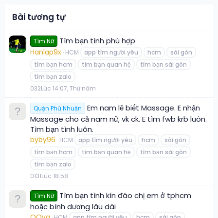
Bài tương tự
Tìm bạn tình phù hợp
Tìm Nữ
Hanlap9x
HCM
app tìm người yêu
hcm
sài gòn
tìm bạn hcm
tìm bạn quan hệ
tìm bạn sài gòn
tìm bạn zalo
0
32
Lúc 14:07, Thứ năm
Em nam lẽ biết Massage. E nhận
Quận Phú Nhuận
Massage cho cả nam nữ, vk ck. E tìm fwb krb luôn.
Tìm bạn tình luôn.
byby96
HCM
app tìm người yêu
hcm
sài gòn
tìm bạn hcm
tìm bạn quan hệ
tìm bạn sài gòn
tìm bạn zalo
0
131
Lúc 18:58
Tìm bạn tình kín đáo chị em ở tphcm
Tìm Nữ
hoặc bình dương lâu dài
QQvg
HCM
app tìm người yêu
hcm
sài gòn