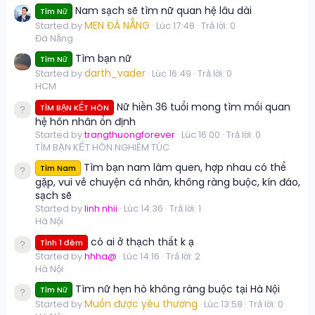
Nam sạch sẽ tìm nữ quan hệ lâu dài
Tìm Nữ
MEN ĐÀ NẴNG
Started by
Lúc 17:48
Trả lời: 0
Đà Nẵng
Tìm bạn nữ
Tìm Nữ
darth_vader
Started by
Lúc 16:49
Trả lời: 0
HCM
Nữ hiền 36 tuổi mong tìm mối quan
TÌM BẠN KẾT HÔN
hệ hôn nhân ổn định
Started by
trangthuongforever
Lúc 16:00
Trả lời: 0
TÌM BẠN KẾT HÔN NGHIÊM TÚC
Tìm bạn nam làm quen, hợp nhau có thể
Tìm Nam
gặp, vui vẻ chuyện cá nhân, không ràng buộc, kín đáo,
sạch sẽ
Started by
linh nhii
Lúc 14:36
Trả lời: 1
Hà Nội
có ai ở thạch thất k ạ
Tình 1 đêm
Started by
hhha@
Lúc 14:16
Trả lời: 2
Hà Nội
Tìm nữ hẹn hò không ràng buộc tại Hà Nội
Tìm Nữ
Muốn được yêu thương
Started by
Lúc 13:58
Trả lời: 0