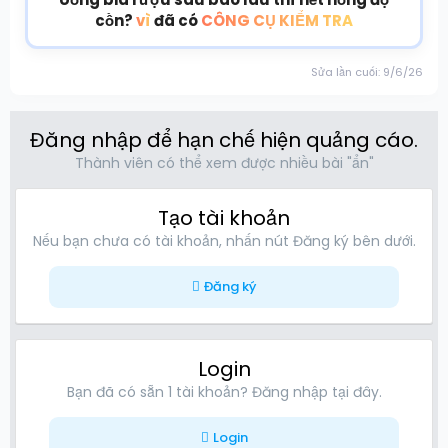
cồn?
vì
đã có
CÔNG CỤ KIỂM TRA
Sửa lần cuối:
9/6/26
Đăng nhập để hạn chế hiện quảng cáo.
Thành viên có thể xem được nhiều bài "ẩn"
Tạo tài khoản
Nếu bạn chưa có tài khoản, nhấn nút Đăng ký bên dưới.
Đăng ký
Login
Bạn đã có sẵn 1 tài khoản? Đăng nhập tại đây.
Login