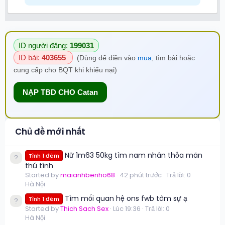
ID người đăng:
199031
ID bài:
403655
(Dùng để điền vào
mua
, tìm bài hoặc
cung cấp cho BQT khi khiếu nại)
NẠP TBD CHO Catan
Chủ đề mới nhất
Nữ 1m63 50kg tìm nam nhân thỏa mãn
Tình 1 đêm
thú tính
Started by
maianhbenho68
42 phút trước
Trả lời: 0
Hà Nội
Tìm mối quan hệ ons fwb tâm sự ạ
Tình 1 đêm
Started by
Thich Sach Sex
Lúc 19:36
Trả lời: 0
Hà Nội