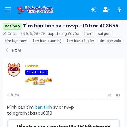
Tìm bạn tình sv - nvvp - ID bài: 403655
Kết bạn
T
N
T
Catan
9/6/26
app tìm người yêu
hcm
sài gòn
h
g
ừ
tìm bạn hcm
tìm bạn quan hệ
tìm bạn sài gòn
tìm bạn zalo
r
à
k
e
y
h
HCM
a
g
ó
d
ử
a
s
i
Catan
t
Chính Thức
a
r
t
e
r
10/6/26
#1
Mình cần tìm
bạn tình
sv or nvvp
telegram : kaitou0810
Uống bia rượu sau bao lâu thì hết nồng độ