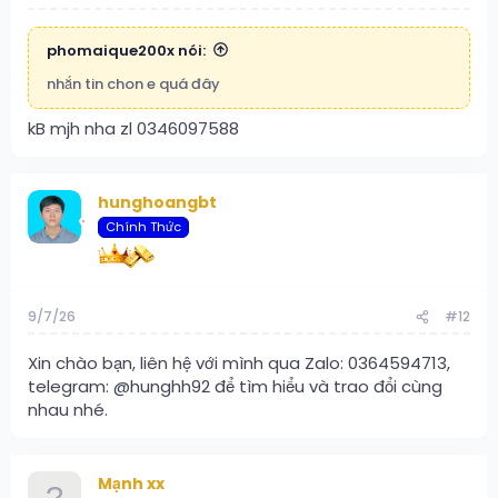
phomaique200x nói:
nhắn tin chon e quá đây
kB mjh nha zl 0346097588
hunghoangbt
Chính Thức
9/7/26
#12
Xin chào bạn, liên hệ với mình qua Zalo: 0364594713,
telegram: @hunghh92 để tìm hiểu và trao đổi cùng
nhau nhé.
Mạnh xx