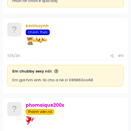
nhắn tin chon e quá đây
kenhuynh
Chính Thức
11/6/26
#5
Em chubby sexy nói:
Em gia hơn anh. Ib cho a nè zl 089863oo68
phomaique200x
Thành viên nữ