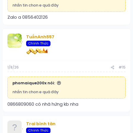
nhắn tin chon e quá đây
Zalo a 0856402126
TuấnAnh557
Chính Thức
1/8/26
#15
phomaique200x nói:
nhắn tin chon e quá đây
0866809060 có nhã hứng kb nha
Trai bình tân
Chính Thức