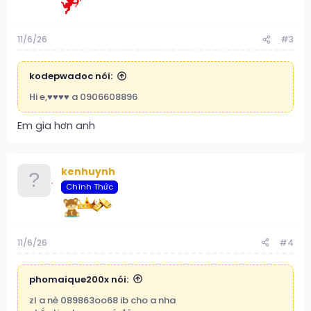
11/6/26
#3
kodepwadoc nói:
Hi e,♥️♥️♥️♥️ a 0906608896
Em gia hơn anh
kenhuynh
Chính Thức
11/6/26
#4
phomaique200x nói:
zl a nè 089863oo68 ib cho a nha