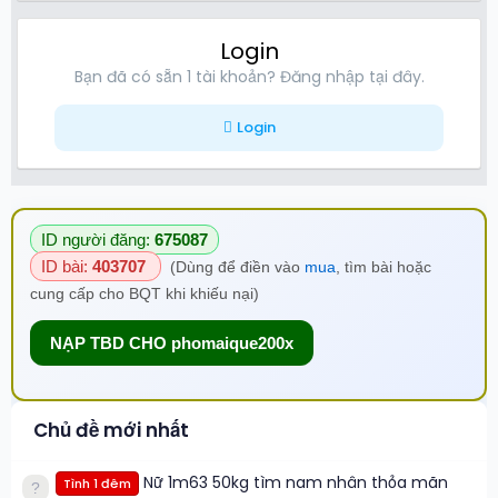
Login
Bạn đã có sẵn 1 tài khoản? Đăng nhập tại đây.
Login
ID người đăng:
675087
ID bài:
403707
(Dùng để điền vào
mua
, tìm bài hoặc
cung cấp cho BQT khi khiếu nại)
NẠP TBD CHO phomaique200x
Chủ đề mới nhất
Nữ 1m63 50kg tìm nam nhân thỏa mãn
Tình 1 đêm