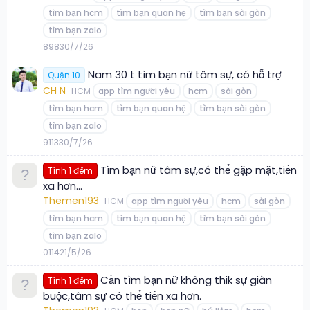
tìm bạn hcm
tìm bạn quan hệ
tìm bạn sài gòn
tìm bạn zalo
8
98
30/7/26
Nam 30 t tìm bạn nữ tâm sự, có hỗ trợ
Quận 10
CH N
HCM
app tìm người yêu
hcm
sài gòn
tìm bạn hcm
tìm bạn quan hệ
tìm bạn sài gòn
tìm bạn zalo
9
113
30/7/26
Tìm bạn nữ tâm sự,có thể gặp mặt,tiến
Tình 1 đêm
xa hơn…
Themen193
HCM
app tìm người yêu
hcm
sài gòn
tìm bạn hcm
tìm bạn quan hệ
tìm bạn sài gòn
tìm bạn zalo
0
114
21/5/26
Cần tìm bạn nữ không thik sự giàn
Tình 1 đêm
buộc,tâm sự có thể tiến xa hơn.