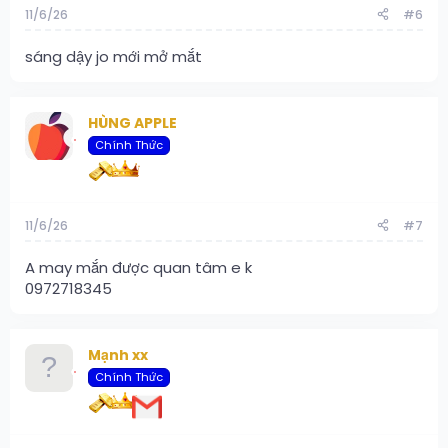
11/6/26
#6
sáng dậy jo mới mở mắt
HÙNG APPLE
Chính Thức
11/6/26
#7
A may mắn được quan tâm e k
0972718345
Mạnh xx
Chính Thức