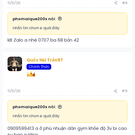
11/6/26
#8
phomaique200x nói:
nhắn tin chon e quá đây
kB Zalo a nhé 0707 ba 68 bốn 42
Quốc Hải Trấn97
Chính Thức
11/6/26
#9
phomaique200x nói:
nhắn tin chon e quá đây
0909599413 a ở phú nhuận dân gym khỏe độ 3v bi cao
su bao sướng