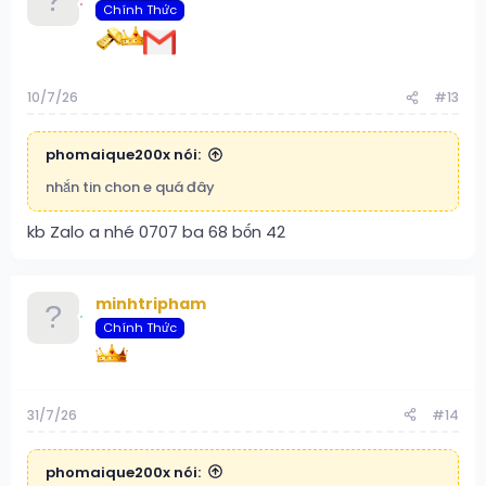
Chính Thức
10/7/26
#13
phomaique200x nói:
nhắn tin chon e quá đây
kb Zalo a nhé 0707 ba 68 bốn 42
minhtripham
Chính Thức
31/7/26
#14
phomaique200x nói: