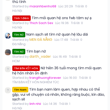
thú tính
Started by
maianhbenho68
Lúc 20:29
Trả lời: 0
Hà Nội
Tìm mối quan hệ ons fwb tâm sự ạ
Tình 1 đêm
Started by
Thich Sach Sex
Lúc 19:36
Trả lời: 0
Hà Nội
Nam sạch sẽ tìm nữ quan hệ lâu dài
Tìm Nữ
MEN ĐÀ NẴNG
Started by
Lúc 17:48
Trả lời: 0
Đà Nẵng
Tìm bạn nữ
Tìm Nữ
darth_vader
Started by
Lúc 16:49
Trả lời: 0
HCM
Nữ hiền 36 tuổi mong tìm mối quan
TÌM BẠN KẾT HÔN
hệ hôn nhân ổn định
Started by
trangthuongforever
Lúc 16:00
Trả lời: 0
TÌM BẠN KẾT HÔN NGHIÊM TÚC
Tìm bạn nam làm quen, hợp nhau có thể
Tìm Nam
gặp, vui vẻ chuyện cá nhân, không ràng buộc, kín đáo,
sạch sẽ
Started by
linh nhii
Lúc 14:36
Trả lời: 1
Hà Nội