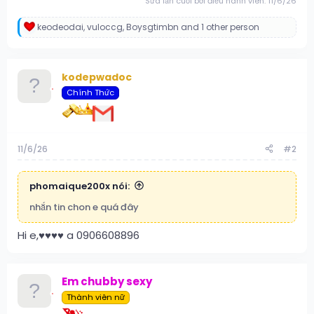
Sửa lần cuối bởi điều hành viên:
11/6/26
keodeodai
,
vuloccg
,
Boysgtimbn
and 1 other person
R
e
a
c
kodepwadoc
t
i
Chính Thức
o
n
s
:
11/6/26
#2
phomaique200x nói:
nhắn tin chon e quá đây
Hi e,♥️♥️♥️♥️ a 0906608896
Em chubby sexy
Thành viên nữ