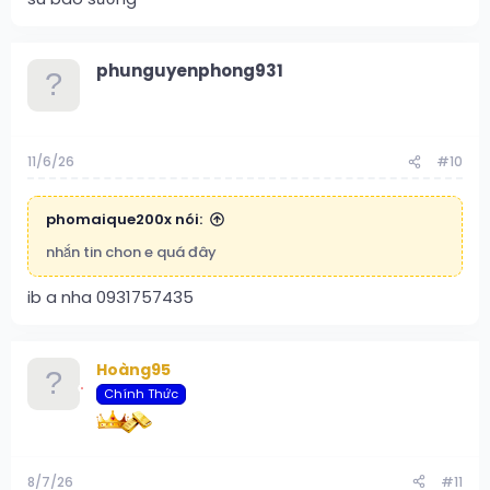
phunguyenphong931
11/6/26
#10
phomaique200x nói:
nhắn tin chon e quá đây
ib a nha 0931757435
Hoàng95
Chính Thức
8/7/26
#11