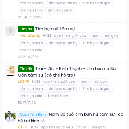
tìm bạn hcm
tìm bạn quan hệ
tìm bạn sài gòn
tìm bạn tình
tình một đêm
0
551
Lúc 20:08
Tìm bạn nữ tâm sự
Tìm Nữ
Tiêu phong
HCM
app tìm người yêu
hcm
sài gòn
tìm bạn hcm
tìm bạn quan hệ
tìm bạn sài gòn
tìm bạn zalo
0
136
31/7/26
Trai - 29t - Bình Thạnh - tìm bạn nữ Sài
Tìm Nữ
Gòn tâm sự (có thể hỗ trợ)
Leo ☘️
HCM
app tìm người yêu
hcm
sài gòn
tìm bạn hcm
tìm bạn quan hệ
tìm bạn sài gòn
tìm bạn zalo
tìm nữ hcm
1
1K
27/7/26
Nam 30 tuổi tìm bạn nữ tâm sự- có
Quận Tân Bình
hỗ trợ kinh tế.
CH N
HCM
app tìm người yêu
hcm
sài gòn