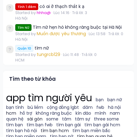
có ai ở thạch thất k ạ
Tình 1 đêm
Started by
hhha@
Lúc 14:16
Trả lời: 3
Hà Nội
Tìm nữ hẹn hò không ràng buộc tại Hà Nội
Tìm Nữ
Muốn được yêu thương
Started by
Lúc 13:58
Trả lời: 0
Hà Nội
tìm nữ
Quận 10
tungrcb129
Started by
Lúc 11:48
Trả lời: 0
HCM
Tìm theo từ khóa
app tìm người yêu
bạn
bạn nữ
bạn tình
bú liếm
cộng đồng lgbt
dâm
fwb
hà nội
hcm
hỗ trợ
không ràng buộc
kín đáo
mình
nam
quan hệ
sài gòn
some
tâm
tâm sự
three some
tìm bạn
tìm bạn fwb
tìm bạn gái
tìm bạn gái hcm
tìm bạn hà nội
tìm bạn hcm
tìm bạn miền bắc
tìm bạn miền nam
tìm bạn nữ
tìm bạn quan hệ