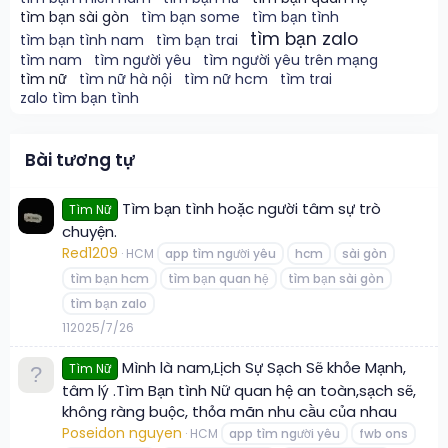
tìm bạn sài gòn
tìm bạn some
tìm bạn tình
tìm bạn zalo
tìm bạn tình nam
tìm bạn trai
tìm nam
tìm người yêu
tìm người yêu trên mạng
tìm nữ
tìm nữ hà nội
tìm nữ hcm
tìm trai
zalo tìm bạn tình
Bài tương tự
Tìm bạn tình hoặc người tâm sự trò
Tìm Nữ
chuyện.
Red1209
HCM
app tìm người yêu
hcm
sài gòn
tìm bạn hcm
tìm bạn quan hệ
tìm bạn sài gòn
tìm bạn zalo
1
120
25/7/26
Mình là nam,Lịch Sự Sạch Sẽ khỏe Mạnh,
Tìm Nữ
tâm lý .Tìm Bạn tình Nữ quan hệ an toàn,sạch sẽ,
không ràng buộc, thỏa mãn nhu cầu của nhau
Poseidon nguyen
HCM
app tìm người yêu
fwb ons