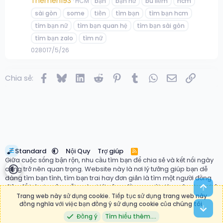
Themen193
HCM
bạn
bạn nữ
bú liếm
hcm
sài gòn
some
tiền
tìm bạn
tìm bạn hcm
tìm bạn nữ
tìm bạn quan hệ
tìm bạn sài gòn
tìm bạn zalo
tìm nữ
0
280
17/5/26
Facebook
Bluesky
LinkedIn
Reddit
Pinterest
Tumblr
WhatsApp
Email
Link
Chia sẻ:
☰
Standard
Nội Quy
Trợ giúp
R
S
Giữa cuộc sống bận rộn, nhu cầu tìm bạn để chia sẻ và kết nối ngày
S
càng trở nên quan trọng. Website này là nơi lý tưởng giúp bạn dễ
dàng tìm bạn tình, tìm bạn trai hay đơn giản là tìm một người đồng
Top
điệu để trò chuyện mỗi ngày. Với cộng đồng người dùng đa dạng, hệ
thống ghép đôi thông minh và giao diện thân thiện, bạn có thể
Trang web này sử dụng cookie. Tiếp tục sử dụng trang web này
đồng nghĩa với việc bạn đồng ý sử dụng cookie của chúng tôi.
nhanh chóng tìm thấy mối quan hệ phù hợp với mong muốn của
Bot
mình. Đừng ngần ngại bắt đầu hành trình kết nối ngay hôm nay tại
Đồng ý
Tìm hiểu thêm.…
tìm bạn
, nơi những mối duyên mới bắt đầu.