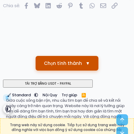
Facebook
Bluesky
LinkedIn
Reddit
Pinterest
Tumblr
WhatsApp
Email
Link
Chia sẻ:
Chọn tỉnh thành
▼
Standard
Nội Quy
Trợ giúp
R
☰
S
Giữa cuộc sống bận rộn, nhu cầu tìm bạn để chia sẻ và kết nối
S
ngày càng trở nên quan trọng. Website này là nơi lý tưởng giúp
bạn dễ dàng tìm bạn tình, tìm bạn trai hay đơn giản là tìm một
người đồng điệu để trò chuyện mỗi ngày. Với cộng đồng người
Top
dùng đa dạng, hệ thống ghép đôi thông minh và giao diện thân
Trang web này sử dụng cookie. Tiếp tục sử dụng trang web này
thiện, bạn có thể nhanh chóng tìm thấy mối quan hệ phù hợp với
đồng nghĩa với việc bạn đồng ý sử dụng cookie của chúng tôi.
Bot
mong muốn của mình. Đừng ngần ngại bắt đầu hành trình kết nối