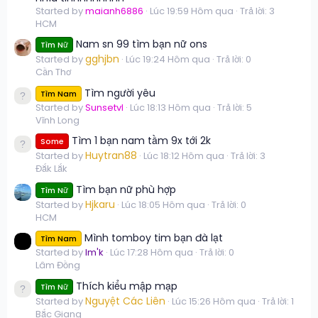
Started by
maianh6886
Lúc 19:59 Hôm qua
Trả lời: 3
HCM
Nam sn 99 tìm bạn nữ ons
Tìm Nữ
gghjbn
Started by
Lúc 19:24 Hôm qua
Trả lời: 0
Cần Thơ
Tìm người yêu
Tìm Nam
Started by
Sunsetvl
Lúc 18:13 Hôm qua
Trả lời: 5
Vĩnh Long
Tìm 1 bạn nam tầm 9x tới 2k
Some
Huytran88
Started by
Lúc 18:12 Hôm qua
Trả lời: 3
Đắk Lắk
Tìm bạn nữ phù hợp
Tìm Nữ
Hjkaru
Started by
Lúc 18:05 Hôm qua
Trả lời: 0
HCM
Mình tomboy tim bạn đà lạt
Tìm Nam
Started by
Im'k
Lúc 17:28 Hôm qua
Trả lời: 0
Lâm Đồng
Thích kiểu mập mạp
Tìm Nữ
Nguyệt Các Liên
Started by
Lúc 15:26 Hôm qua
Trả lời: 1
Bắc Giang