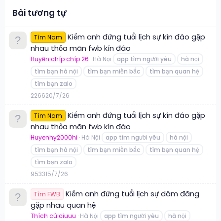
Bài tương tự
Kiếm anh đứng tuổi lịch sự kín đáo gặp
Tìm Nam
nhau thỏa mãn fwb kín đáo
Huyền chíp chíp 26
Hà Nội
app tìm người yêu
hà nội
tìm bạn hà nội
tìm bạn miền bắc
tìm bạn quan hệ
tìm bạn zalo
2
266
20/7/26
Kiếm anh đứng tuổi lịch sự kín đáo gặp
Tìm Nam
nhau thỏa mãn fwb kín đáo
Huyenhy2000hi
Hà Nội
app tìm người yêu
hà nội
tìm bạn hà nội
tìm bạn miền bắc
tìm bạn quan hệ
tìm bạn zalo
9
533
15/7/26
Kiếm anh đứng tuổi lịch sự dâm đãng
Tìm FWB
gặp nhau quan hệ
Thích cú ciuuu
Hà Nội
app tìm người yêu
hà nội