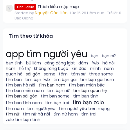
Thích kiểu mập mạp
Tình 1 đêm
Nguyệt Các Liên
Started by
Lúc 15:26 Hôm qua
Trả lời: 0
Bắc Giang
Tìm theo từ khóa
app tìm người yêu
bạn
bạn nữ
bạn tình
bú liếm
cộng đồng lgbt
dâm
fwb
hà nội
hcm
hỗ trợ
không ràng buộc
kín đáo
mình
nam
quan hệ
sài gòn
some
tâm
tâm sự
three some
tìm bạn
tìm bạn fwb
tìm bạn gái
tìm bạn gái hcm
tìm bạn hà nội
tìm bạn hcm
tìm bạn miền bắc
tìm bạn miền nam
tìm bạn nữ
tìm bạn quan hệ
tìm bạn sài gòn
tìm bạn some
tìm bạn tình
tìm bạn zalo
tìm bạn tình nam
tìm bạn trai
tìm nam
tìm người yêu
tìm người yêu trên mạng
tìm nữ
tìm nữ hà nội
tìm nữ hcm
tìm trai
zalo tìm bạn tình