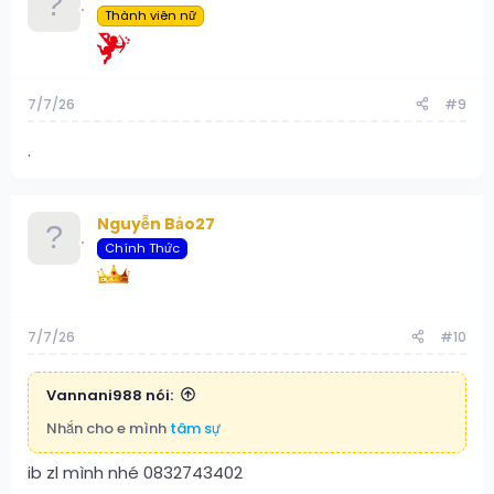
Thành viên nữ
7/7/26
#9
.
Nguyễn Bảo27
Chính Thức
7/7/26
#10
Vannani988 nói:
Nhắn cho e mình
tâm sự
ib zl mình nhé 0832743402