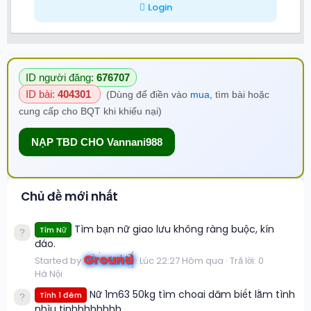
Login
ID người đăng:
676707
ID bài:
404301
(Dùng để điền vào
mua
, tìm bài hoặc
cung cấp cho BQT khi khiếu nại)
NẠP TBD CHO Vannani988
Chủ đề mới nhất
Tìm bạn nữ giao lưu không ràng buộc, kín
Tìm Nữ
đáo.
Ground
Started by
Lúc 22:27 Hôm qua
Trả lời: 0
Hà Nội
Nữ 1m63 50kg tìm choai dăm biết lằm tình
Tình 1 đêm
nhìu tinhhhhhhhh