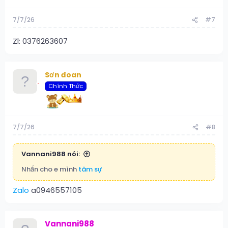
7/7/26
#7
Zl: 0376263607
Sơn đoan
Chính Thức
7/7/26
#8
Vannani988 nói:
Nhắn cho e mình
tâm sự
Zalo
a0946557105
Vannani988