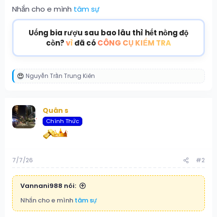
Nhắn cho e mình
tâm sự
Uống bia rượu sau bao lâu thì hết nồng độ
cồn?
vì
đã có
CÔNG CỤ KIỂM TRA
Nguyễn Trần Trung Kiên
R
e
a
c
Quân s
t
i
Chính Thức
o
n
s
:
7/7/26
#2
Vannani988 nói:
Nhắn cho e mình
tâm sự