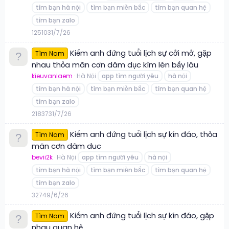
tìm bạn hà nội
tìm bạn miền bắc
tìm bạn quan hệ
tìm bạn zalo
12
510
31/7/26
Kiếm anh đứng tuổi lịch sự cởi mở, gặp
Tìm Nam
nhau thỏa mãn cơn dâm dục kìm lén bấy lâu
kieuvanlaem
Hà Nội
app tìm người yêu
hà nội
tìm bạn hà nội
tìm bạn miền bắc
tìm bạn quan hệ
tìm bạn zalo
21
837
31/7/26
Kiếm anh đứng tuổi lịch sự kín đáo, thỏa
Tìm Nam
mãn cơn dâm duc
bevii2k
Hà Nội
app tìm người yêu
hà nội
tìm bạn hà nội
tìm bạn miền bắc
tìm bạn quan hệ
tìm bạn zalo
3
274
9/6/26
Kiếm anh đứng tuổi lịch sự kín đáo, gặp
Tìm Nam
nhau quan hệ