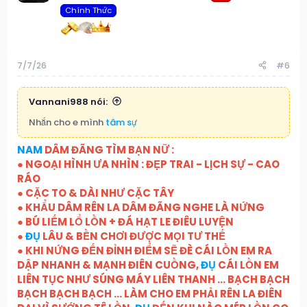
Chính Thức
7/7/26
#6
Vannani988 nói:
Nhắn cho e mình
tâm sự
NAM
DÂM ĐÃNG TÌM BẠN NỮ :
● NGOẠI HÌNH ƯA NHÌN : ĐẸP TRAI - LỊCH SỰ - CAO
RÁO
● CẶC TO & DÀI NHƯ CẶC TÂY
● KHẨU DÂM RÊN LA DÂM ĐÃNG NGHE LÀ NỨNG
● BÚ LIẾM LỔ LỒN + ĐÁ HẠT LE ĐIÊU LUYỆN
●
ĐỤ
LÂU & BỀN CHƠI ĐƯỢC MỌI TƯ THẾ
● KHI NỨNG ĐẾN ĐỈNH ĐIỂM SẼ ĐÈ CÁI LỒN EM RA
DẬP NHANH & MẠNH ĐIÊN CUỒNG,
ĐỤ
CÁI LỒN EM
LIÊN TỤC NHƯ SÚNG MÁY LIÊN THANH ... BẠCH BẠCH
BẠCH BẠCH BẠCH ... LÀM CHO EM PHẢI RÊN LA ĐIÊN