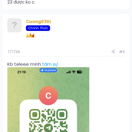
23 được ko c
Cuong030r
Chính Thức
7/7/26
#3
Kb teleee mình
tâm sự