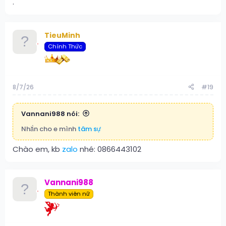
.
TieuMinh
Chính Thức
8/7/26
#19
Vannani988 nói:
Nhắn cho e mình
tâm sự
Chào em, kb
zalo
nhé: 0866443102
Vannani988
Thành viên nữ