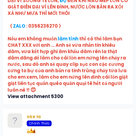
DẠI VÌ SƯỚNG TÊ LỒN,
ĐỤ
ĐẾN KHI NÀO MÉP LỒN CO
GIẬT ĐIÊN DẠI VÌ LÊN ĐỈNH, NƯỚC LỒN BẮN RA XỐI
XẢ NHƯ MƯA THÌ MỚI THÔI
《
ZALO
: 0356236270 》
Nếu em không muốn
làm tình
thì có thể làm bạn
CHAT XXX với anh ... Anh sẽ vừa nhắn tin khiêu
dâm, vừa kết hợp ghi âm khẩu dâm rên la thật
dâm đãng để làm cho cái lồn em nứng lên chảy ra
nước, sau đó anh sẽ quay clip sục con cặc cương
cứng to bự của anh bắn ra tinh trùng chảy từa lưa
cho em xem, làm cho em nứng lên đỉnh cái lồn giật
giật liên tục quắn quéo quằn quại tê hết cả người
😍
luôn nè !!
View attachment 5300
oke la
Chính Thức