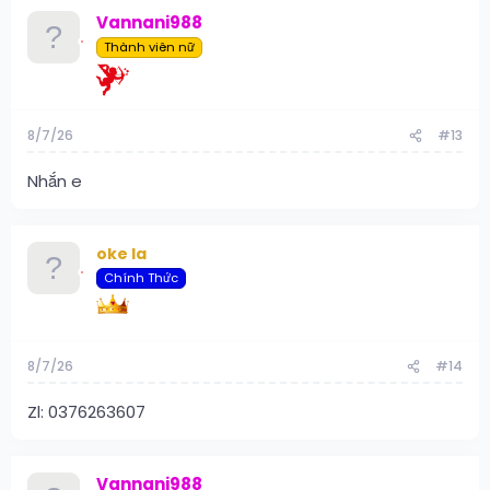
Vannani988
Thành viên nữ
8/7/26
#13
Nhắn e
oke la
Chính Thức
8/7/26
#14
Zl: 0376263607
Vannani988