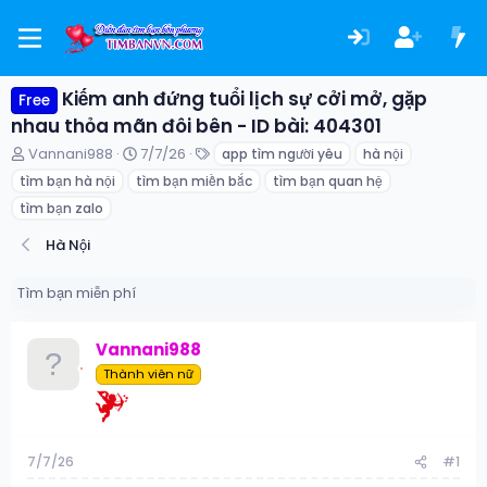
Kiếm anh đứng tuổi lịch sự cởi mở, gặp
Free
nhau thỏa mãn đôi bên - ID bài: 404301
T
N
T
Vannani988
7/7/26
app tìm người yêu
hà nội
h
g
ừ
tìm bạn hà nội
tìm bạn miền bắc
tìm bạn quan hệ
r
à
k
e
y
h
tìm bạn zalo
a
g
ó
Hà Nội
d
ử
a
s
i
t
Tìm bạn miễn phí
a
r
t
Vannani988
e
Thành viên nữ
r
7/7/26
#1