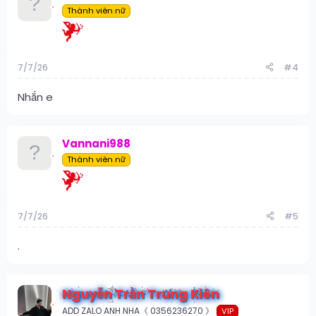
Thành viên nữ
7/7/26
#4
Nhắn e
Vannani988
Thành viên nữ
7/7/26
#5
.
Nguyễn Trần Trung Kiên
ADD ZALO ANH NHA《 0356236270 》
VIP