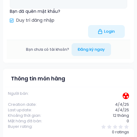
Bạn đã quên mật khẩu?
Duy trì đăng nhập
Login
Đăng ký ngay
Bạn chưa có tài khoản?
Thông tin món hàng
Người bán
☢️
Creation date
4/4/25
Last update
4/4/25
Khoảng thời gian
12 tháng
Mặt hàng đã bán
0
0
Buyer rating
.
0 ratings
0