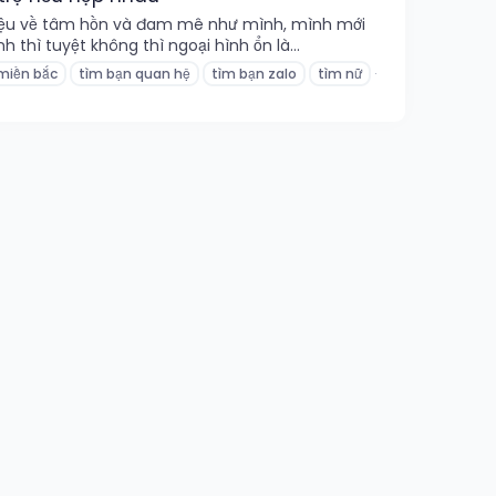
g điệu về tâm hồn và đam mê như mình, mình mới
 thì tuyệt không thì ngoại hình ổn là...
miền bắc
tìm bạn quan hệ
tìm bạn zalo
tìm nữ