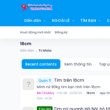
Diễn đàn
NGOÀI LỀ
TÌM BẠN
C
Hoạt động mới nhất
Đăng ký
16cm
Diễn đàn
Từ khóa
Recent contents
Xem thông tin
Top u
Tìm trên 16cm
Quận 11
Mình nữ 80kg tìm bạn tình trên 16cm
Bé Chubby
Chủ đề
20/8/25
16cm
app tì
đàn:
HCM
Tìm nữ quanh Hà Nội, hồ t
Tìm Nữ