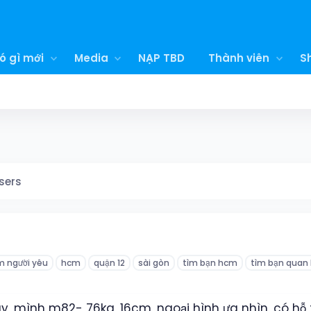
ó gì mới
Media
NẠP TBD
Thành viên
S
sers
m người yêu
hcm
quận 12
sài gòn
tìm bạn hcm
tìm bạn quan
ây, mình m82- 76kg, 16cm, ngoại hình ưa nhìn, có hỗ