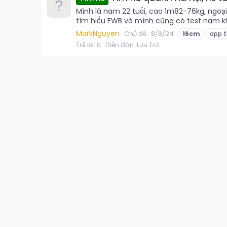
Mình là nam 22 tuổi, cao 1m82-76kg, ngoạ
tìm hiểu FWB và mình cũng có test nam khoa 
MarkNguyen
Chủ đề
8/8/24
16cm
app t
Trả lời: 0
Diễn đàn:
Lưu Trữ