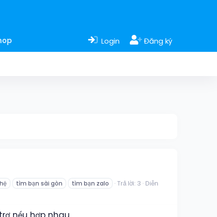
hop
Login
Đăng ký
Trả lời: 3
Diễn
 hệ
tìm bạn sài gòn
tìm bạn zalo
 trợ nếu hợp nhau