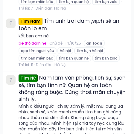
tìm bạn miền bắc
tìm bạn quan hệ
tìm bạn zalo
Trả lời: 7
Diễn đàn:
Hà Nội
Tìm anh trai dam ,sạch sẽ an
Tìm Nam
toàn ib em
kết bạn em nè
bé thỏ dâm ne
Chủ đề
14/10/25
an
toàn
app tìm người yêu
hà nội
tìm bạn hà nội
tìm bạn miền bắc
tìm bạn quan hệ
tìm bạn zalo
Trả lời: 11
Diễn đàn:
Hà Nội
Nam làm văn phòng, lịch sự, sạch
Tìm Nữ
sẽ, tìm bạn tình nữ. Quan hệ an toàn
không ràng buộc. Cùng thoả mãn chuyện
sinh lý.
Mình à kiểu nguời lịch sự ,tâm lý, mặt mũi cũng ưa
nhìn, sạch sẽ, khỏe mạnh.muốn tìm bạn gái cùng
nhau thỏa mãn.lên đỉnh. Không ràng buộc cuộc
sống của nhau. Mình hiện tại chia tay nyc cũng lâu
nên muốn lên đây tìm bạn tình. Hiện tại mình vẫn