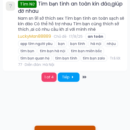
Tìm bạn tình an toàn kín đáo,giúp
Tìm Nữ
đỡ nhau
Nam sn 91 sở thích sex Tìm bạn tình an toàn sạch sẽ
kín đáo Có thể hỗ trợ nhau Tìm bạn cùng thích sở
thích ,ai có nhu cầu kh zl với mình nhé
LuckyMan88889
Chủ đề
17/8/25
an
toàn
app tìm người yêu
bạn
bạn tình
hà nội
nhậu
tìm bạn
tìm bạn hà nội
tìm bạn miền bắc
Trả lời:
tìm bạn quan hệ
tìm bạn tình
tìm bạn zalo
77
Diễn đàn:
Hà Nội
Last
1 of 4
Tiếp