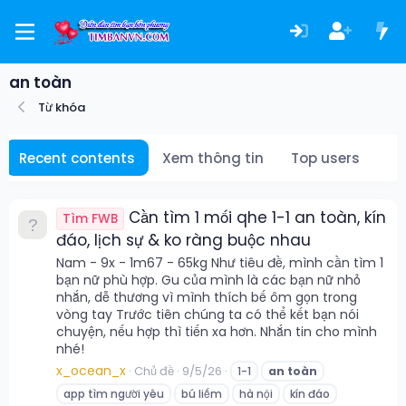
an toàn
Từ khóa
Recent contents
Xem thông tin
Top users
Cần tìm 1 mối qhe 1-1 an toàn, kín
Tìm FWB
đáo, lịch sự & ko ràng buộc nhau
Nam - 9x - 1m67 - 65kg Như tiêu đề, mình cần tìm 1
bạn nữ phù hợp. Gu của mình là các bạn nữ nhỏ
nhắn, dễ thương vì mình thích bế ôm gọn trong
vòng tay Trước tiên chúng ta có thể kết bạn nói
chuyện, nếu hợp thì tiến xa hơn. Nhắn tin cho mình
nhé!
x_ocean_x
Chủ đề
9/5/26
1-1
an
toàn
app tìm người yêu
bú liếm
hà nội
kín đáo