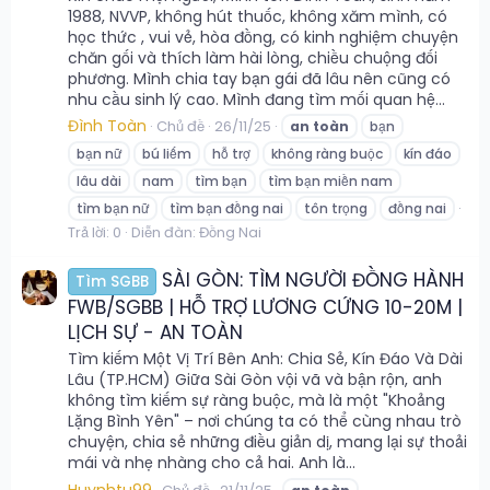
1988, NVVP, không hút thuốc, không xăm mình, có
học thức , vui vẻ, hòa đồng, có kinh nghiệm chuyện
chăn gối và thích làm hài lòng, chiều chuộng đối
phương. Mình chia tay bạn gái đã lâu nên cũng có
nhu cầu sinh lý cao. Mình đang tìm mối quan hệ...
Đình Toàn
Chủ đề
26/11/25
an
toàn
bạn
bạn nữ
bú liếm
hỗ trợ
không ràng buộc
kín đáo
lâu dài
nam
tìm bạn
tìm bạn miền nam
tìm bạn nữ
tìm bạn đồng nai
tôn trọng
đồng nai
Trả lời: 0
Diễn đàn:
Đồng Nai
SÀI GÒN: TÌM NGƯỜI ĐỒNG HÀNH
Tìm SGBB
FWB/SGBB | HỖ TRỢ LƯƠNG CỨNG 10-20M |
LỊCH SỰ - AN TOÀN
Tìm kiếm Một Vị Trí Bên Anh: Chia Sẻ, Kín Đáo Và Dài
Lâu (TP.HCM) Giữa Sài Gòn vội vã và bận rộn, anh
không tìm kiếm sự ràng buộc, mà là một "Khoảng
Lặng Bình Yên" – nơi chúng ta có thể cùng nhau trò
chuyện, chia sẻ những điều giản dị, mang lại sự thoải
mái và nhẹ nhàng cho cả hai. Anh là...
Huynhtu99