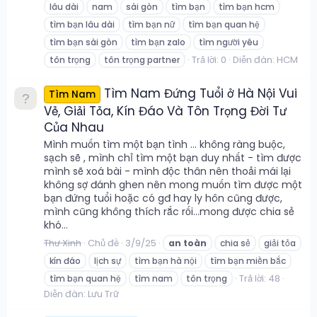
lâu dài
nam
sài gòn
tìm bạn
tìm bạn hcm
tìm bạn lâu dài
tìm bạn nữ
tìm bạn quan hệ
tìm bạn sài gòn
tìm bạn zalo
tìm người yêu
Trả lời: 0
Diễn đàn:
HCM
tôn trọng
tôn trọng partner
Tìm Nam Đứng Tuổi ở Hà Nội Vui
Tìm Nam
Vẻ, Giải Tỏa, Kín Đáo Và Tôn Trọng Đời Tư
Của Nhau
Mình muốn tìm một bạn tình ... không ràng buộc,
sạch sẽ , mình chỉ tìm một bạn duy nhất - tìm được
mình sẽ xoá bài - mình độc thân nên thoải mái lại
không sợ đánh ghen nên mong muốn tìm được một
bạn đứng tuổi hoặc có gđ hay ly hôn cũng được,
mình cũng không thích rắc rối...mong được chia sẻ
khó...
Thư Xinh
Chủ đề
3/9/25
an
toàn
chia sẻ
giải tỏa
kín đáo
lịch sự
tìm bạn hà nội
tìm bạn miền bắc
Trả lời: 48
tìm bạn quan hệ
tìm nam
tôn trọng
Diễn đàn:
Lưu Trữ