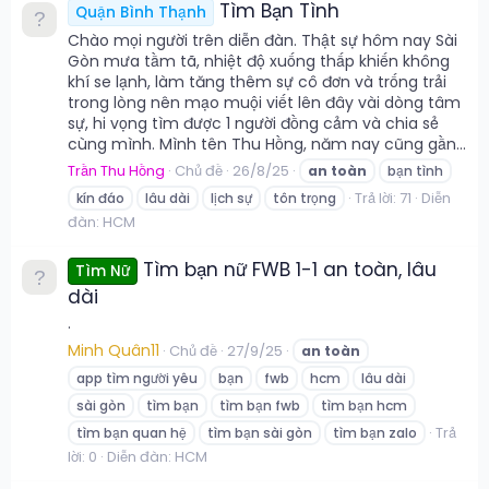
Tìm Bạn Tình
Quận Bình Thạnh
Chào mọi người trên diễn đàn. Thật sự hôm nay Sài
Gòn mưa tầm tã, nhiệt độ xuống thấp khiến không
khí se lạnh, làm tăng thêm sự cô đơn và trống trải
trong lòng nên mạo muội viết lên đây vài dòng tâm
sự, hi vọng tìm được 1 người đồng cảm và chia sẻ
cùng mình. Mình tên Thu Hồng, năm nay cũng gần...
Trần Thu Hồng
Chủ đề
26/8/25
an
toàn
bạn tình
Trả lời: 71
Diễn
kín đáo
lâu dài
lịch sự
tôn trọng
đàn:
HCM
Tìm bạn nữ FWB 1-1 an toàn, lâu
Tìm Nữ
dài
.
Minh Quân11
Chủ đề
27/9/25
an
toàn
app tìm người yêu
bạn
fwb
hcm
lâu dài
sài gòn
tìm bạn
tìm bạn fwb
tìm bạn hcm
Trả
tìm bạn quan hệ
tìm bạn sài gòn
tìm bạn zalo
lời: 0
Diễn đàn:
HCM