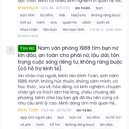
độc thân. Mình có nhiều kinh nghiệm vì quan hệ với...
khanhluck
Chủ đề
8/10/25
an
toàn
bạn
bạn tình
bú liếm
fwb
fwb/ons
không ràng buộc
lịch sự
nam
ons
quan hệ
sách
sạch sẽ
Trả lời: 0
Diễn đàn:
thoả mãn
tìm bạn
tìm bạn tình
Khánh Hòa
Nam văn phòng 1988 tìm bạn nữ
Tìm Nữ
kín đáo, an toàn cho phái nữ, lâu dài, tôn
trọng cuộc sống riêng tư, không ràng buộc
(có hỗ trợ kinh tế)
Xin chào mọi người, Mình tên Đình Toàn, sinh năm
1988, NVVP, không hút thuốc, không xăm mình, có
học thức , vui vẻ, hòa đồng, có kinh nghiệm chuyện
chăn gối và thích làm hài lòng, chiều chuộng đối
phương. Mình chia tay bạn gái đã lâu nên cũng có
nhu cầu sinh lý cao. Mình đang tìm mối quan hệ...
Đình Toàn
Chủ đề
20/9/25
an
toàn
app tìm người yêu
bạn
bạn nữ
bú liếm
có hỗ trợ
có phí
hcm
hỗ trợ
không ràng buộc
kín đáo