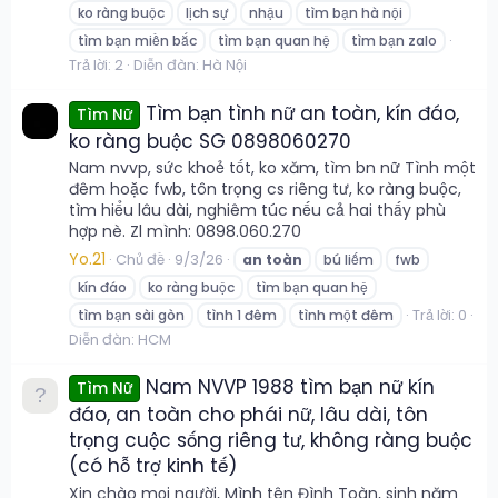
ko ràng buộc
lịch sự
nhậu
tìm bạn hà nội
tìm bạn miền bắc
tìm bạn quan hệ
tìm bạn zalo
Trả lời: 2
Diễn đàn:
Hà Nội
Tìm bạn tình nữ an toàn, kín đáo,
Tìm Nữ
ko ràng buộc SG 0898060270
Nam nvvp, sức khoẻ tốt, ko xăm, tìm bn nữ Tình một
đêm hoặc fwb, tôn trọng cs riêng tư, ko ràng buộc,
tìm hiểu lâu dài, nghiêm túc nếu cả hai thấy phù
hợp nè. Zl mình: 0898.060.270
Yo.21
Chủ đề
9/3/26
an
toàn
bú liếm
fwb
kín đáo
ko ràng buộc
tìm bạn quan hệ
Trả lời: 0
tìm bạn sài gòn
tình 1 đêm
tình một đêm
Diễn đàn:
HCM
Nam NVVP 1988 tìm bạn nữ kín
Tìm Nữ
đáo, an toàn cho phái nữ, lâu dài, tôn
trọng cuộc sống riêng tư, không ràng buộc
(có hỗ trợ kinh tế)
Xin chào mọi người, Mình tên Đình Toàn, sinh năm