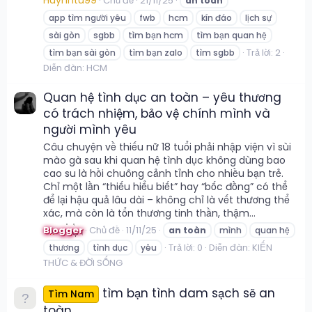
Chủ đề
21/11/25
an
toàn
app tìm người yêu
fwb
hcm
kín đáo
lịch sự
sài gòn
sgbb
tìm bạn hcm
tìm bạn quan hệ
Trả lời: 2
tìm bạn sài gòn
tìm bạn zalo
tìm sgbb
Diễn đàn:
HCM
Quan hệ tình dục an toàn – yêu thương
có trách nhiệm, bảo vệ chính mình và
người mình yêu
Câu chuyện về thiếu nữ 18 tuổi phải nhập viện vì sùi
mào gà sau khi quan hệ tình dục không dùng bao
cao su là hồi chuông cảnh tỉnh cho nhiều bạn trẻ.
Chỉ một lần “thiếu hiểu biết” hay “bốc đồng” có thể
để lại hậu quả lâu dài – không chỉ là vết thương thể
xác, mà còn là tổn thương tinh thần, thậm...
Blogger
Chủ đề
11/11/25
an
toàn
mình
quan hệ
Trả lời: 0
Diễn đàn:
KIẾN
thương
tình dục
yêu
THỨC & ĐỜI SỐNG
tìm bạn tình dam sạch sẽ an
Tìm Nam
toàn