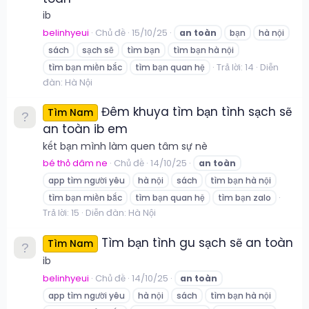
ib
belinhyeui
Chủ đề
15/10/25
an
toàn
bạn
hà nội
sách
sạch sẽ
tìm bạn
tìm bạn hà nội
Trả lời: 14
Diễn
tìm bạn miền bắc
tìm bạn quan hệ
đàn:
Hà Nội
Đêm khuya tìm bạn tình sạch sẽ
Tìm Nam
an toàn ib em
kết bạn mình làm quen tâm sự nè
bé thỏ dâm ne
Chủ đề
14/10/25
an
toàn
app tìm người yêu
hà nội
sách
tìm bạn hà nội
tìm bạn miền bắc
tìm bạn quan hệ
tìm bạn zalo
Trả lời: 15
Diễn đàn:
Hà Nội
Tìm bạn tình gu sạch sẽ an toàn
Tìm Nam
ib
belinhyeui
Chủ đề
14/10/25
an
toàn
app tìm người yêu
hà nội
sách
tìm bạn hà nội