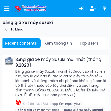
bảng giá xe máy suzuki
Từ khóa
Recent contents
Xem thông tin
Top users
Bảng giá xe máy Suzuki mới nhất (tháng
9.2023)
Bảng giá xe máy Suzuki mới nhất được cập nhật liên
tục, đây là giá bán lẻ, tức là đã ra giấy tờ, biển số &
lăn bánh và không thêm chi phí nào khác, giá bán lẻ
có thể tùy thuộc vào tùy thời điểm và cửa hàng,
tỉnh thành. DÒNG XE LOẠI XE MÀU SẮC/PHIÊN BẢN GIÁ
BÁN LẺ ĐỀ XUẤT (Đã bao gồm VAT)...
☢️
Chủ đề
13/9/23
app tìm người yêu
bảng
giá
xe
máy
mới nhất
bảng
giá
xe
máy
suzuki