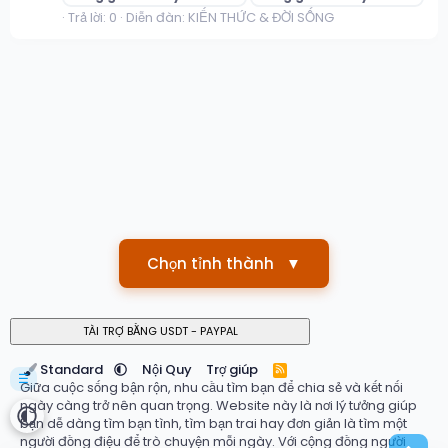
Trả lời: 0
Diễn đàn:
KIẾN THỨC & ĐỜI SỐNG
Chọn tỉnh thành
▼
Standard
Nội Quy
Trợ giúp
R
☰
S
Giữa cuộc sống bận rộn, nhu cầu tìm bạn để chia sẻ và kết nối
S
ngày càng trở nên quan trọng. Website này là nơi lý tưởng giúp
bạn dễ dàng tìm bạn tình, tìm bạn trai hay đơn giản là tìm một
người đồng điệu để trò chuyện mỗi ngày. Với cộng đồng người