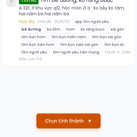
Tìm Nữ
A 32t, ở khu vực q12, hóc môn Zl a : ko bảy ko tám,
hai năm ba hai năm ba
Huy sky
Chủ đề
26/8/23
app tìm người yêu
bé
đường
bú liếm
hcm
ko ràng buộc
sài gòn
tìm bạn hcm
tìm bạn miền nam
tìm bạn sài gòn
tìm bạn zalo hcm
tìm bạn zalo sài gòn
tìm bạn đụ
Trả lời: 0
Diễn
tìm người yêu
tìm người yêu trên mạng
đàn:
Lưu Trữ
Chọn tỉnh thành
▼