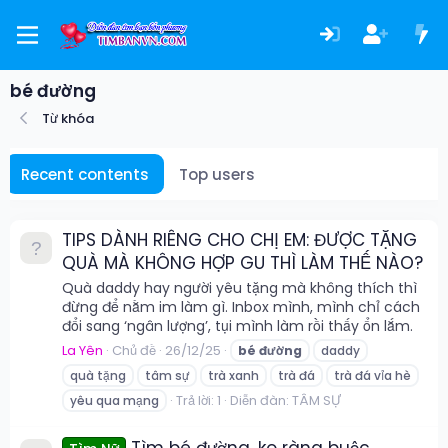
bé đường
Từ khóa
Recent contents
Top users
TIPS DÀNH RIÊNG CHO CHỊ EM: ĐƯỢC TẶNG
QUÀ MÀ KHÔNG HỢP GU THÌ LÀM THẾ NÀO?
Quà daddy hay người yêu tặng mà không thích thì
đừng để nằm im làm gì. Inbox mình, mình chỉ cách
đổi sang ‘ngân lượng’, tụi mình làm rồi thấy ổn lắm.
La Yên
Chủ đề
26/12/25
bé
đường
daddy
quà tặng
tâm sự
trà xanh
trà đá
trà đá vỉa hè
Trả lời: 1
Diễn đàn:
TÂM SỰ
yêu qua mạng
Tìm bé đường, ko ràng buộc