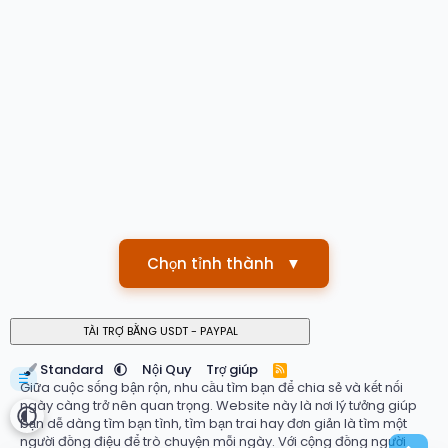
Chọn tỉnh thành
▼
Standard
Nội Quy
Trợ giúp
R
☰
S
Giữa cuộc sống bận rộn, nhu cầu tìm bạn để chia sẻ và kết nối
S
ngày càng trở nên quan trọng. Website này là nơi lý tưởng giúp
bạn dễ dàng tìm bạn tình, tìm bạn trai hay đơn giản là tìm một
người đồng điệu để trò chuyện mỗi ngày. Với cộng đồng người