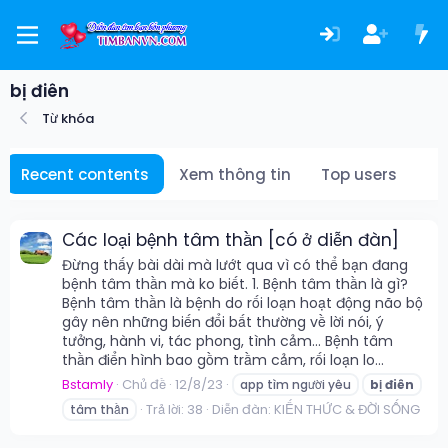
bị điên
Từ khóa
Recent contents
Xem thông tin
Top users
Các loại bệnh tâm thần [có ở diễn đàn]
Đừng thấy bài dài mà lướt qua vì có thể bạn đang
bệnh tâm thần mà ko biết. 1. Bệnh tâm thần là gì?
Bệnh tâm thần là bệnh do rối loạn hoạt động não bộ
gây nên những biến đổi bất thường về lời nói, ý
tưởng, hành vi, tác phong, tình cảm... Bệnh tâm
thần điển hình bao gồm trầm cảm, rối loạn lo...
Bstamly
Chủ đề
12/8/23
app tìm người yêu
bị
điên
Trả lời: 38
Diễn đàn:
KIẾN THỨC & ĐỜI SỐNG
tâm thần