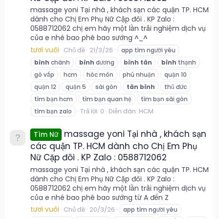
massage yoni Tại nhà , khách sạn các quận TP. HCM
dành cho Chị Em Phụ Nữ Cặp đôi . KP Zalo :
0588712062 chị em hãy một lần trải nghiệm dịch vụ
của e nhé bao phê bao sướng ^_^
tươi vuôi
Chủ đề
21/3/26
app tìm người yêu
bình
chánh
bình
dương
bình
tân
bình
thạnh
gò vấp
hcm
hóc môn
phú nhuận
quận 10
quận 12
quận 5
sài gòn
tân
bình
thủ đức
tìm bạn hcm
tìm bạn quan hệ
tìm bạn sài gòn
Trả lời: 0
Diễn đàn:
HCM
tìm bạn zalo
massage yoni Tại nhà , khách sạn
Tìm Nữ
các quận TP. HCM dành cho Chị Em Phụ
Nữ Cặp đôi . KP Zalo : 0588712062
massage yoni Tại nhà , khách sạn các quận TP. HCM
dành cho Chị Em Phụ Nữ Cặp đôi . KP Zalo :
0588712062 chị em hãy một lần trải nghiệm dịch vụ
của e nhé bao phê bao sướng từ A đến Z
tươi vuôi
Chủ đề
20/3/26
app tìm người yêu