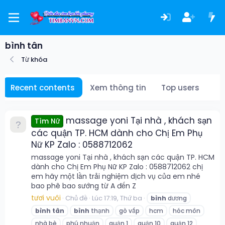
bình tân
Từ khóa
Recent contents
Xem thông tin
Top users
massage yoni Tại nhà , khách sạn
Tìm Nữ
các quận TP. HCM dành cho Chị Em Phụ
Nữ KP Zalo : 0588712062
massage yoni Tại nhà , khách sạn các quận TP. HCM
dành cho Chị Em Phụ Nữ KP Zalo : 0588712062 chị
em hãy một lần trải nghiệm dịch vụ của em nhé
bao phê bao sướng từ A đến Z
tươi vuôi
Chủ đề
Lúc 17:19, Thứ ba
bình
dương
bình
tân
bình
thạnh
gò vấp
hcm
hóc môn
nhà bè
phú nhuận
quận 1
quận 10
quận 12