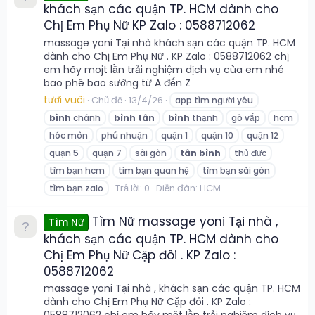
khách sạn các quận TP. HCM dành cho
Chị Em Phụ Nữ KP Zalo : 0588712062
massage yoni Tại nhà khách sạn các quận TP. HCM
dành cho Chị Em Phụ Nữ . KP Zalo : 0588712062 chị
em hãy mojt lần trải nghiệm dịch vụ cùa em nhé
bao phê bao sướng từ A đến Z
tươi vuôi
Chủ đề
13/4/26
app tìm người yêu
bình
chánh
bình
tân
bình
thạnh
gò vấp
hcm
hóc môn
phú nhuận
quận 1
quận 10
quận 12
quận 5
quận 7
sài gòn
tân
bình
thủ đức
tìm bạn hcm
tìm bạn quan hệ
tìm bạn sài gòn
Trả lời: 0
Diễn đàn:
HCM
tìm bạn zalo
Tìm Nữ massage yoni Tại nhà ,
Tìm Nữ
khách sạn các quận TP. HCM dành cho
Chị Em Phụ Nữ Cặp đôi . KP Zalo :
0588712062
massage yoni Tại nhà , khách sạn các quận TP. HCM
dành cho Chị Em Phụ Nữ Cặp đôi . KP Zalo :