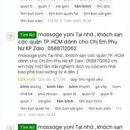
quận 5
quận 7
sài gòn
tân
bình
thủ đức
tìm bạn hcm
tìm bạn quan hệ
tìm bạn sài gòn
Trả lời: 3
Diễn đàn:
HCM
tìm bạn zalo
massage yoni Tại nhà , khách sạn
Tìm Nữ
các quận TP. HCM dành cho Chị Em Phụ
Nữ KP Zalo : 0588712062
massage yoni Tại nhà , khách sạn các quận TP. HCM
dành cho Chị Em Phụ Nữ KP Zalo : 0588712062 chị
em hãy một lần trải nghiệm dịch vụ của em nhé
bao phê bao sướng từ A đến Z
tươi vuôi
Chủ đề
8/7/26
app tìm người yêu
bình
dương
bình
tân
bình
thạnh
gò vấp
hcm
nhà bè
phú nhuận
quận 10
quận 12
quận 5
quận 7
sài gòn
tân
bình
tìm bạn hcm
Trả
tìm bạn quan hệ
tìm bạn sài gòn
tìm bạn zalo
lời: 0
Diễn đàn:
HCM
massage yoni Tại nhà , khách sạn
Tìm Nữ