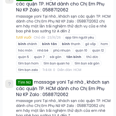
các quận TP. HCM dành cho Chị Em Phụ
Nữ KP Zalo : 0588712062
massage yoni Tại nhà , khách sạn các quận TP. HCM
dành cho Chị Em Phụ Nữ KP Zalo : 0588712062 chị
em hãy một lần trải nghiệm thử dịch vụ của e nhé
bao phê bao sướng từ A đến Z
tươi vuôi
Chủ đề
23/6/26
app tìm người yêu
bình
chánh
bình
tân
bình
thạnh
gò vấp
hcm
hóc môn
nhà bè
phú nhuận
quận 10
quận 12
quận 5
quận 7
sài gòn
tân
bình
thủ đức
tìm bạn hcm
tìm bạn quan hệ
tìm bạn sài gòn
Trả lời: 0
Diễn đàn:
HCM
tìm bạn zalo
massage yoni Tại nhà , khách sạn
Tìm Nữ
các quận TP. HCM dành cho Chị Em Phụ
Nữ KP Zalo : 0588712062
massage yoni Tại nhà , khách sạn các quận TP. HCM
dành cho Chị Em Phụ Nữ KP Zalo : 0588712062 chị
em hãy một lần trải nghiệm thử dịch của em nhé
bao phê bao sướng từ A đến Z