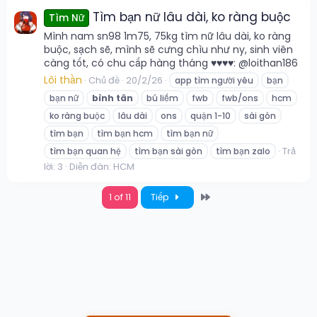
Tìm bạn nữ lâu dài, ko ràng buộc
Tìm Nữ
Mình nam sn98 1m75, 75kg tìm nữ lâu dài, ko ràng
buộc, sạch sẽ, mình sẽ cưng chìu như ny, sinh viên
càng tốt, có chu cấp hàng tháng ♥️♥️♥️♥️: @loithan186
Lôi thần
Chủ đề
20/2/26
app tìm người yêu
bạn
bạn nữ
bình
tân
bú liếm
fwb
fwb/ons
hcm
ko ràng buộc
lâu dài
ons
quận 1-10
sài gòn
tìm bạn
tìm bạn hcm
tìm bạn nữ
Trả
tìm bạn quan hệ
tìm bạn sài gòn
tìm bạn zalo
lời: 3
Diễn đàn:
HCM
Last
1 of 11
Tiếp