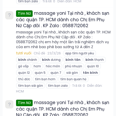
Trả lời: 0
Diễn đàn:
HCM
tìm bạn zalo
massage yoni Tại nhà , khách sạn
Tìm Nữ
các quận TP. HCM dành cho Chị Em Phụ
Nữ Cặp đôi . KP Zalo : 0588712062
massage yoni Tại nhà , khách sạn các quận TP. HCM
dành cho Chị Em Phụ Nữ Cặp đôi . KP Zalo :
0588712062 chị em hãy một lần trải nghiệm dịch vụ
của em nhé bao phê bao sướng từ A đến Z
tươi vuôi
Chủ đề
23/3/26
app tìm người yêu
bình
chánh
bình
dương
bình
tân
bình
thạnh
gò vấp
hcm
hóc môn
phú nhuận
quận 10
quận 12
quận 5
quận 7
sài gòn
tân
bình
thủ đức
tìm bạn hcm
tìm bạn quan hệ
Trả lời: 0
Diễn đàn:
tìm bạn sài gòn
tìm bạn zalo
HCM
massage yoni Tại nhà , khách sạn
Tìm Nữ
các quận TP. HCM dành cho Chị Em Phụ
Nữ Cặp đôi . KP Zalo : 0588712062