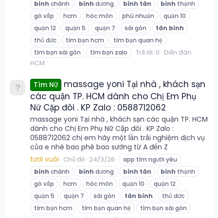
bình
chánh
bình
dương
bình
tân
bình
thạnh
gò vấp
hcm
hóc môn
phú nhuận
quận 10
quận 12
quận 5
quận 7
sài gòn
tân
bình
thủ đức
tìm bạn hcm
tìm bạn quan hệ
Trả lời: 0
Diễn đàn:
tìm bạn sài gòn
tìm bạn zalo
HCM
massage yoni Tại nhà , khách sạn
Tìm Nữ
các quận TP. HCM dành cho Chị Em Phụ
Nữ Cặp đôi . KP Zalo : 0588712062
massage yoni Tại nhà , khách sạn các quận TP. HCM
dành cho Chị Em Phụ Nữ Cặp đôi . KP Zalo :
0588712062 chị em hãy một lần trải nghiệm dịch vụ
của e nhé bao phê bao sướng từ A đến Z
tươi vuôi
Chủ đề
24/3/26
app tìm người yêu
bình
chánh
bình
dương
bình
tân
bình
thạnh
gò vấp
hcm
hóc môn
quận 10
quận 12
quận 5
quận 7
sài gòn
tân
bình
thủ đức
tìm bạn hcm
tìm bạn quan hệ
tìm bạn sài gòn