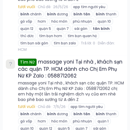
tươi vuôi
Chủ đề
26/5/26
app tìm người yêu
bình
chánh
bình
dương
bình
tân
bình
thạnh
gò vấp
hcm
hóc môn
phú nhuận
quận 10
quận 12
quận 5
quận 7
sài gòn
tân
bình
thủ đức
tìm bạn hcm
tìm bạn quan hệ
Trả lời: 0
Diễn đàn:
tìm bạn sài gòn
tìm bạn zalo
HCM
massage yoni Tại nhà , khách sạn
Tìm Nữ
các quận TP. HCM dành cho Chị Em Phụ
Nữ KP Zalo : 0588712062
massage yoni Tại nhà , khách sạn các quận TP. HCM
dành cho Chị Em Phụ Nữ KP Zalo : 0588712062 chị
em hãy một lần trải nghiệm dịch vụ của em nhé
bao phê bao sướng từ A đến Z
tươi vuôi
Chủ đề
7/5/26
app tìm người yêu
bình
chánh
bình
dương
bình
tân
bình
thạnh
gò vấp
hcm
hóc môn
phú nhuận
quận 1
quận 10
quận 12
quận 5
quận 7
sài gòn