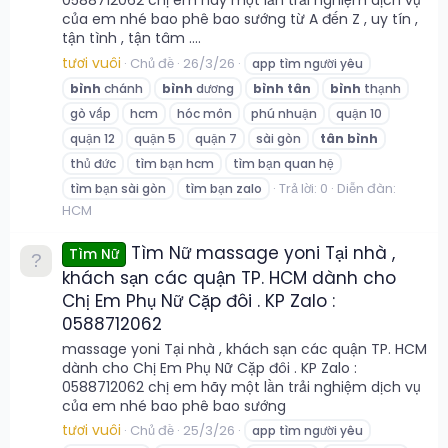
0588712062 chị em hãy một lần trải nghiệm dịch vụ
của em nhé bao phê bao sướng từ A đến Z , uy tín ,
tận tình , tận tâm ....
tươi vuôi
Chủ đề
26/3/26
app tìm người yêu
bình
chánh
bình
dương
bình
tân
bình
thạnh
gò vấp
hcm
hóc môn
phú nhuận
quận 10
quận 12
quận 5
quận 7
sài gòn
tân
bình
thủ đức
tìm bạn hcm
tìm bạn quan hệ
Trả lời: 0
Diễn đàn:
tìm bạn sài gòn
tìm bạn zalo
HCM
Tìm Nữ massage yoni Tại nhà ,
Tìm Nữ
khách sạn các quận TP. HCM dành cho
Chị Em Phụ Nữ Cặp đôi . KP Zalo :
0588712062
massage yoni Tại nhà , khách sạn các quận TP. HCM
dành cho Chị Em Phụ Nữ Cặp đôi . KP Zalo :
0588712062 chị em hãy một lần trải nghiệm dịch vụ
của em nhé bao phê bao sướng
tươi vuôi
Chủ đề
25/3/26
app tìm người yêu