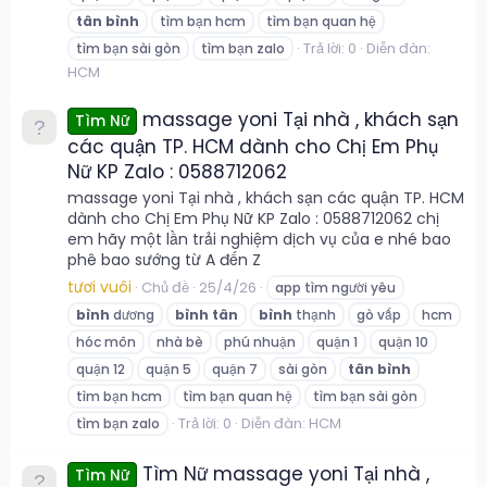
tân
bình
tìm bạn hcm
tìm bạn quan hệ
Trả lời: 0
Diễn đàn:
tìm bạn sài gòn
tìm bạn zalo
HCM
massage yoni Tại nhà , khách sạn
Tìm Nữ
các quận TP. HCM dành cho Chị Em Phụ
Nữ KP Zalo : 0588712062
massage yoni Tại nhà , khách sạn các quận TP. HCM
dành cho Chị Em Phụ Nữ KP Zalo : 0588712062 chị
em hãy một lần trải nghiệm dịch vụ của e nhé bao
phê bao sướng từ A đến Z
tươi vuôi
Chủ đề
25/4/26
app tìm người yêu
bình
dương
bình
tân
bình
thạnh
gò vấp
hcm
hóc môn
nhà bè
phú nhuận
quận 1
quận 10
quận 12
quận 5
quận 7
sài gòn
tân
bình
tìm bạn hcm
tìm bạn quan hệ
tìm bạn sài gòn
Trả lời: 0
Diễn đàn:
HCM
tìm bạn zalo
Tìm Nữ massage yoni Tại nhà ,
Tìm Nữ