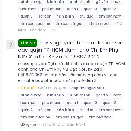
bình
dương
bình
tân
bình
thạnh
gò vấp
hcm
hóc môn
phú nhuận
quận 1
quận 10
quận 12
quận 5
sài gòn
tân
bình
thủ đức
tìm bạn hcm
Trả
tìm bạn quan hệ
tìm bạn sài gòn
tìm bạn zalo
lời: 0
Diễn đàn:
HCM
massage yoni Tại nhà , khách sạn
Tìm Nữ
các quận TP. HCM dành cho Chị Em Phụ
Nữ Cặp đôi . KP Zalo : 0588712062
massage yoni Tại nhà , khách sạn các quận TP. HCM
dành cho Chị Em Phụ Nữ Cặp đôi . KP Zalo :
0588712062 chị em hãy 1 lần sử dụng dịch vụ của
em nhé bao phê bao sướng từ A đến Z
tươi vuôi
Chủ đề
2/3/26
app tìm người yêu
bình
dương
bình
tân
bình
thạnh
gò vấp
hcm
hóc môn
phú nhuận
quận 1
quận 10
quận 12
quận 7
sài gòn
tân
bình
thủ đức
tìm bạn hcm
tìm bạn quan hệ
tìm bạn sài gòn
tìm bạn zalo
Trả lời: 0
Diễn đàn:
HCM
đồng nai