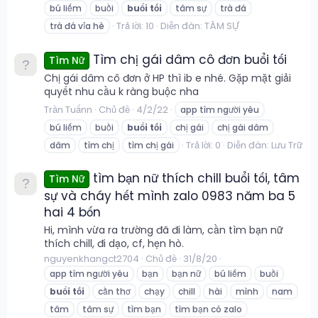
bú liếm
buồi
buổi
tối
tâm sự
trà đá
Trả lời: 10
Diễn đàn:
TÂM SỰ
trà đá vỉa hè
Tìm chị gái dâm cô đơn buổi tối
Tìm Nữ
Chị gái dâm cô đơn ở HP thì ib e nhé. Gặp mặt giải
quyết nhu cầu k ràng buộc nha
Trần Tuấnn
Chủ đề
4/2/22
app tìm người yêu
bú liếm
buồi
buổi
tối
chị gái
chị gái dâm
Trả lời: 0
Diễn đàn:
Lưu Trữ
dâm
tìm chị
tìm chị gái
tìm bạn nữ thích chill buổi tối, tâm
Tìm Nữ
sự và cháy hết mình zalo 0983 năm ba 5
hai 4 bốn
Hi, mình vừa ra trường đã đi làm, cần tìm bạn nữ
thích chill, đi dạo, cf, hẹn hò.
nguyenkhangct2704
Chủ đề
31/8/20
app tìm người yêu
bạn
bạn nữ
bú liếm
buồi
buổi
tối
cần thơ
chạy
chill
hài
mình
nam
tâm
tâm sự
tìm bạn
tìm bạn có zalo