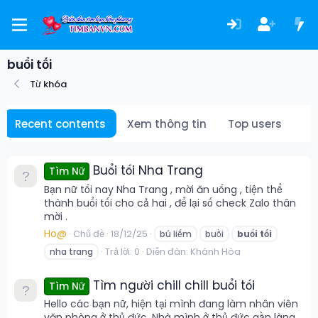
buổi tối
Từ khóa
Recent contents
Xem thông tin
Top users
Buổi tối Nha Trang
Tìm Nữ
Bạn nữ tối nay Nha Trang , mời ăn uống , tiện thể
thành buổi tối cho cả hai , để lại số check Zalo thân
mời .
Ho@
Chủ đề
18/12/25
bú liếm
buồi
buổi
tối
Trả lời: 0
Diễn đàn:
Khánh Hòa
nha trang
Tìm người chill chill buổi tối
Tìm Nữ
Hello các bạn nữ, hiện tại mình đang làm nhân viên
văn phòng ở thủ đức. Nhà mình ở thủ đức gần làng