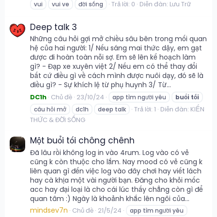
Trả lời: 0
Diễn đàn:
Lưu Trữ
vui
vui ve
đời sống
Deep talk 3
Những câu hỏi gợi mở chiều sâu bên trong mối quan
hệ của hai người: 1/ Nếu sáng mai thức dậy, em gạt
được đi hoàn toàn nỗi sợ. Em sẽ lên kế hoạch làm
gì? - Đạp xe xuyên việt 2/ Nếu em có thể thay đổi
bất cứ điều gì về cách mình được nuôi dạy, đó sẽ là
điều gì? - Sự khích lệ từ phụ huynh 3/ Từ...
DC1h
Chủ đề
23/10/24
app tìm người yêu
buổi
tối
Trả lời: 1
Diễn đàn:
KIẾN
câu hỏi mở
dc1h
deep talk
THỨC & ĐỜI SỐNG
Một buổi tối chông chênh
Đã lâu rồi không log in vào 4rum. Log vào có vẻ
cũng k còn thuộc cho lắm. Nay mood có vẻ cũng k
liên quan gì đến việc log vào đây chơi hay viết lách
hay cà khịa một vài người bạn. Đăng cho khỏi mốc
acc hay đại loại là cho cái lúc thấy chẳng còn gì để
quan tâm :) Ngày là khoảnh khắc lên ngôi của...
mindsev7n
Chủ đề
21/5/24
app tìm người yêu