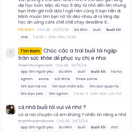
đại học luôn. Mặc dù học ở đây từ nhỏ đến lớn nhưng
bạn thân giờ mỗi đứa 1 ngả nên cũng ít bạn hẵn đi.
Mình muốn tim bạn nữ tối đèo nhau đi ra làng đại
học ăn uống cafe chill chill chạy deadline ở...
Hà Nam
Chủ đề
25/10/25
bú liếm
buồi
buổi
tối
Trả lời: 1
Diễn đàn:
HCM
chill
Chúc các a trai buổi tối ngập
Tìm Nam
tràn sức khỏe để phục vụ chị e nha
Phạm thị ngọc anh
Chủ đề
26/11/24
app tìm người yêu
bú liếm
buồi
buổi
tối
hà nội
sgmm
some
sức khỏe
three some
tìm bạn hà nội
tìm bạn miền bắc
tìm bạn quan hệ
Trả lời: 0
Diễn đàn:
Lưu Trữ
tìm bạn zalo
tìm sgmm
cả nhà buổi tối vui vẻ nhớ ?
có ai nói chuyện cả em không ? nhắn tin riêng e nhớ
thanhhuyen2kcute
Chủ đề
26/11/24
app tìm người yêu
bú liếm
buồi
buổi
tối
nhớ