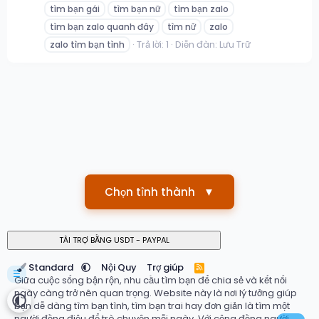
tìm bạn gái
tìm bạn nữ
tìm bạn zalo
tìm bạn zalo quanh đây
tìm nữ
zalo
Trả lời: 1
Diễn đàn:
Lưu Trữ
zalo tìm bạn tình
Chọn tỉnh thành
▼
Standard
Nội Quy
Trợ giúp
R
☰
S
Giữa cuộc sống bận rộn, nhu cầu tìm bạn để chia sẻ và kết nối
S
ngày càng trở nên quan trọng. Website này là nơi lý tưởng giúp
bạn dễ dàng tìm bạn tình, tìm bạn trai hay đơn giản là tìm một
người đồng điệu để trò chuyện mỗi ngày. Với cộng đồng người