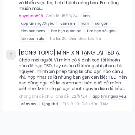
và khiến việc thụ tinh thành công hơn. Em cũng
muốn mọi...
quynhanh98
Chủ đề
15/10/24
ảnh
app tìm người yêu
cảm
ơn
hcm
sài gòn
tìm bạn hcm
tìm bạn quan hệ
tìm bạn sài gòn
Trả lời: 20
Diễn đàn:
Lưu Trữ
tìm bạn zalo
[ĐÓNG TOPIC] MÌNH XIN TẶNG LẠI TBD Ạ.
Chào mọi người, Vì mình có ý định xoá tài khoản
nên đã nạp TBD, tuy nhiên để không phí phạm tài
nguyên, mình xin phép tặng lại cho bạn nào cần ạ.
Phù hợp nhất sẽ là những bạn gần cạn kiệt TBD, nên
bạn đừng ngại để lại comment bên dưới để mình
biết nhé. Mình sẽ gửi bạn chút nguyên liệu để tiếp...
Không khí dễ chịu
Chủ đề
22/9/24
app tìm người yêu
Trả lời: 19
Diễn đàn:
TÁM
cảm
ơn
tặng tbd