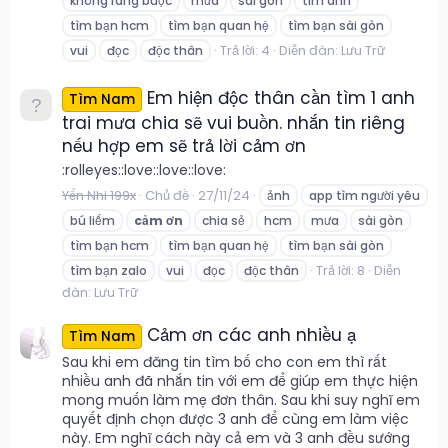
không ràng buộc
mưa
sài gòn
tìm anh
tìm bạn hcm
tìm bạn quan hệ
tìm bạn sài gòn
Trả lời: 4
Diễn đàn:
Lưu Trữ
vui
đọc
độc thân
Em hiện độc thân cần tìm 1 anh
Tìm Nam
trai mưa chia sẽ vui buồn. nhắn tin riêng
nếu hợp em sẽ trả lời cảm ơn
:rolleyes::love::love::love:
Yến Nhi 199x
Chủ đề
27/11/24
ảnh
app tìm người yêu
bú liếm
cảm
ơn
chia sẻ
hcm
mưa
sài gòn
tìm bạn hcm
tìm bạn quan hệ
tìm bạn sài gòn
Trả lời: 8
Diễn
tìm bạn zalo
vui
đọc
độc thân
đàn:
Lưu Trữ
Cảm ơn các anh nhiều ạ
Tìm Nam
Sau khi em đăng tin tìm bố cho con em thì rất
nhiều anh đã nhắn tin với em để giúp em thực hiện
mong muốn làm mẹ đơn thân. Sau khi suy nghĩ em
quyết định chọn được 3 anh để cùng em làm việc
này. Em nghĩ cách này cả em và 3 anh đều sướng