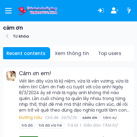
cảm ơn
Từ khóa
Recent contents
Xem thông tin
Top users
Cảm ơn em!
Viết lên đây vừa là kỷ niệm, vừa là vấn vương, vừa là
niềm tin! Cảm ơn Fwb cũ tuyệt vời của anh! Ngày
8/3/2024 ấy sẽ mãi là ngày anh không thể nào
quên. Lần cuối chúng ta quấn lấy nhau trong từng
nhịp thở, thật đê mê mà thật nhiều cảm xúc, để rồi
em trở về quê theo đúng đạo nghĩa người làm con...
Đường nâu
Chủ đề
29/5/25
cảm
ơn
tâm sự
Trả lời: 1
Diễn đàn:
TÂM SỰ
trà đá
trà đá vỉa hè