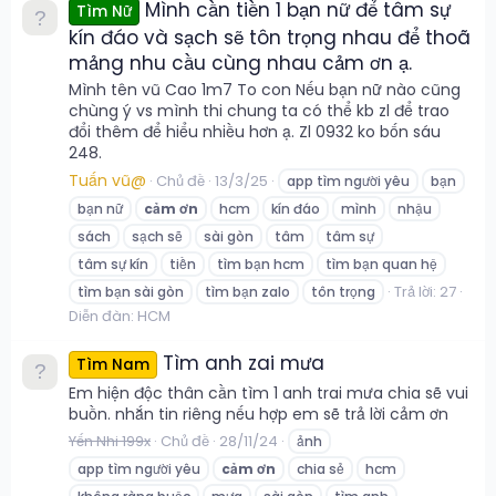
Mình cần tiền 1 bạn nữ để tâm sự
Tìm Nữ
kín đáo và sạch sẽ tôn trọng nhau để thoã
mảng nhu cầu cùng nhau cảm ơn ạ.
Mình tên vũ Cao 1m7 To con Nếu bạn nữ nào cũng
chùng ý vs mình thi chung ta có thể kb zl để trao
đổi thêm để hiểu nhiều hơn ạ. Zl 0932 ko bốn sáu
248.
Tuấn vũ@
Chủ đề
13/3/25
app tìm người yêu
bạn
bạn nữ
cảm
ơn
hcm
kín đáo
mình
nhậu
sách
sạch sẽ
sài gòn
tâm
tâm sự
tâm sự kín
tiền
tìm bạn hcm
tìm bạn quan hệ
Trả lời: 27
tìm bạn sài gòn
tìm bạn zalo
tôn trọng
Diễn đàn:
HCM
Tìm anh zai mưa
Tìm Nam
Em hiện độc thân cần tìm 1 anh trai mưa chia sẽ vui
buồn. nhắn tin riêng nếu hợp em sẽ trả lời cảm ơn
Yến Nhi 199x
Chủ đề
28/11/24
ảnh
app tìm người yêu
cảm
ơn
chia sẻ
hcm