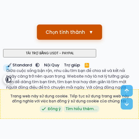
Chọn tỉnh thành
▼
Standard
Nội Quy
Trợ giúp
R
☰
S
Giữa cuộc sống bận rộn, nhu cầu tìm bạn để chia sẻ và kết nối
S
ngày càng trở nên quan trọng. Website này là nơi lý tưởng giúp
bạn dễ dàng tìm bạn tình, tìm bạn trai hay đơn giản là tìm một
người đồng điệu để trò chuyện mỗi ngày. Với cộng đồng người
Top
dùng đa dạng, hệ thống ghép đôi thông minh và giao diện thân
Trang web này sử dụng cookie. Tiếp tục sử dụng trang web này
thiện, bạn có thể nhanh chóng tìm thấy mối quan hệ phù hợp với
đồng nghĩa với việc bạn đồng ý sử dụng cookie của chúng tôi.
Bot
mong muốn của mình. Đừng ngần ngại bắt đầu hành trình kết nối
Đồng ý
Tìm hiểu thêm.…
ngay hôm nay tại
tìm bạn
, nơi những mối duyên mới bắt đầu.