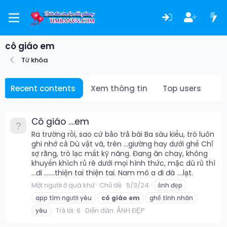
cô giáo em
Từ khóa
Recent contents
Xem thông tin
Top users
Cô giáo ....em
Ra trường rồi, sao cứ bảo trả bài Ba sáu kiểu, trò luôn
ghi nhớ cả Dù vật vã, trên ...giường hay dưới ghế Chỉ
sợ rằng, trò lạc mất kỹ năng. Đang ăn chay, không
khuyến khích rủ rê dưới mọi hình thức, mặc dù rủ thì
...đi .......thiện tai thiện tai. Nam mô a đi đà ....lạt.
Một người ở quá khứ
Chủ đề
5/3/24
ảnh đẹp
app tìm người yêu
cô
giáo
em
ghế tình nhân
Trả lời: 6
Diễn đàn:
ẢNH ĐẸP
yêu