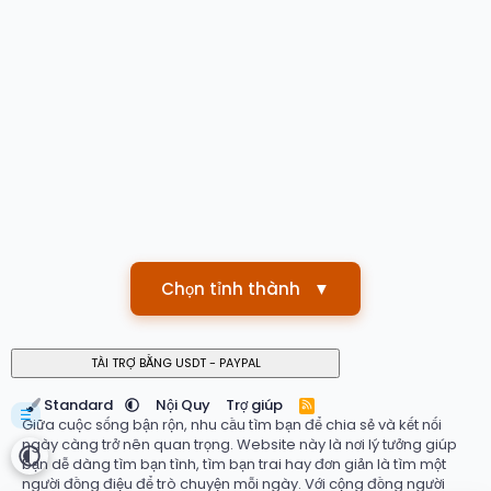
Chọn tỉnh thành
▼
Standard
Nội Quy
Trợ giúp
R
☰
S
Giữa cuộc sống bận rộn, nhu cầu tìm bạn để chia sẻ và kết nối
S
ngày càng trở nên quan trọng. Website này là nơi lý tưởng giúp
bạn dễ dàng tìm bạn tình, tìm bạn trai hay đơn giản là tìm một
người đồng điệu để trò chuyện mỗi ngày. Với cộng đồng người