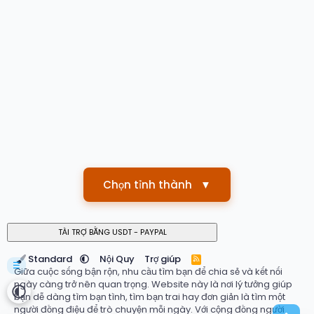
Chọn tỉnh thành
▼
Standard
Nội Quy
Trợ giúp
R
☰
S
Giữa cuộc sống bận rộn, nhu cầu tìm bạn để chia sẻ và kết nối
S
ngày càng trở nên quan trọng. Website này là nơi lý tưởng giúp
bạn dễ dàng tìm bạn tình, tìm bạn trai hay đơn giản là tìm một
người đồng điệu để trò chuyện mỗi ngày. Với cộng đồng người