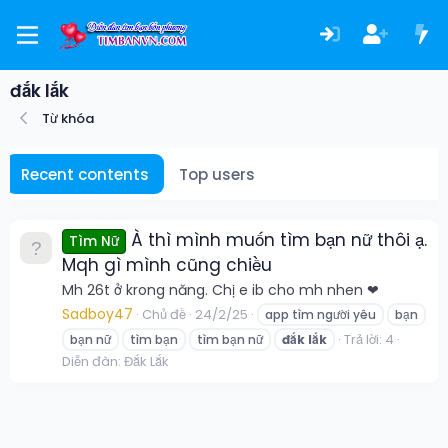
đắk lắk
Từ khóa
Recent contents
Top users
À thì mình muốn tìm bạn nữ thôi ạ.
Tìm Nữ
Mqh gì mình cũng chiều
Mh 26t ở krong năng. Chị e ib cho mh nhen ❤
Sadboy47
Chủ đề
24/2/25
app tìm người yêu
bạn
Trả lời: 4
bạn nữ
tìm bạn
tìm bạn nữ
đắk
lắk
Diễn đàn:
Đắk Lắk