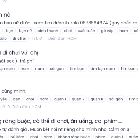
 Nội
ần nè
m bạn nữ đi ăn , xem fim được ib zalo 0878564674 (gay nhắn mìn
u
bạn
bạn nữ
bình thạnh
chơi
cuối tuần
gò vấp
hcm
sà
Trả lời: 1
Diễn đàn:
HCM
zalo
đi
choi
i chơi với chị
hát sex )-trả phí
bạn nam
hcm
nam
sài gòn
tìm bạn
tim bạn nam
tìm bạn 
m cùng mình.
 yêu
bạn
chơi
hcm
quận 1
quận 7
quận 8
sài gòn
tìm 
 lời: 0
Diễn đàn:
HCM
ràng buộc, có thể đi chơi, ăn uống, coi phim….
 tự đánh giá . Muốn kết nối nt riêng cho mình nha. Cảm ơn ạ!
yêu
bú liếm
chơi
hcm
không ràng buộc
phim
quận 1
quận