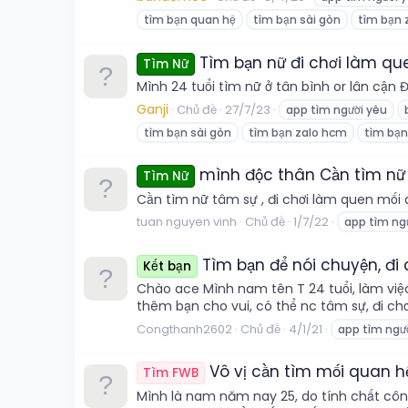
tìm bạn quan hệ
tìm bạn sài gòn
tìm bạn 
Tìm bạn nữ đi chơi làm qu
Tìm Nữ
Mình 24 tuổi tìm nữ ở tân bình or lân cận Đ
Ganji
Chủ đề
27/7/23
app tìm người yêu
tìm bạn sài gòn
tìm bạn zalo hcm
tìm bạn
mình độc thân Cần tìm nữ 
Tìm Nữ
Cần tìm nữ tâm sự , đi chơi làm quen mối 
tuan nguyen vinh
Chủ đề
1/7/22
app tìm ng
Tìm bạn để nói chuyện, đi
Kết bạn
Chào ace Mình nam tên T 24 tuổi, làm việ
thêm bạn cho vui, có thể nc tâm sự, đi chơi 
Congthanh2602
Chủ đề
4/1/21
app tìm ngư
Vô vị cần tìm mối quan hệ
Tìm FWB
Mình là nam năm nay 25, do tính chất công 