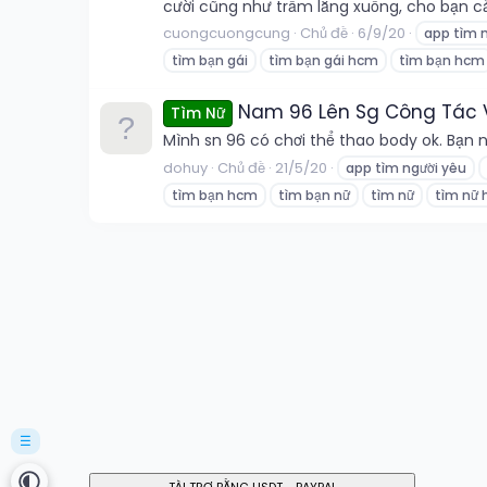
cười cũng như trầm lắng xuống, cho bạn cảm
cuongcuongcung
Chủ đề
6/9/20
app tìm 
tìm bạn gái
tìm bạn gái hcm
tìm bạn hcm
Nam 96 Lên Sg Công Tác V
Tìm Nữ
Mình sn 96 có chơi thể thao body ok. Bạn n
dohuy
Chủ đề
21/5/20
app tìm người yêu
tìm bạn hcm
tìm bạn nữ
tìm nữ
tìm nữ
☰