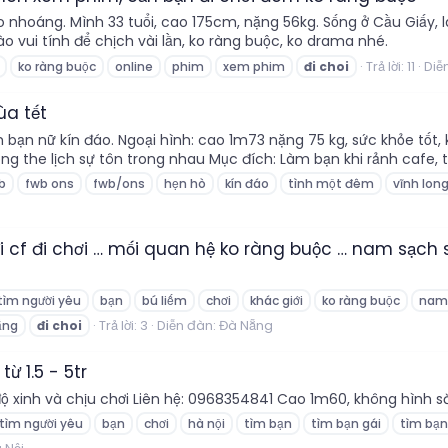
 nhoáng. Mình 33 tuổi, cao 175cm, nặng 56kg. Sống ở Cầu Giấy, l
vui tính để chịch vài lần, ko ràng buộc, ko drama nhé.
Trả lời: 11
Diễ
ko ràng buộc
online
phim
xem phim
đi
choi
ùa tết
n nữ kín đáo. Ngoại hình: cao 1m73 nặng 75 kg, sức khỏe tốt, ko
g the lịch sự tôn trong nhau Mục đích: Làm bạn khi rảnh cafe, t
b
fwb ons
fwb/ons
hẹn hò
kín đáo
tình một đêm
vĩnh lon
đi cf đi chơi … mối quan hệ ko ràng buộc … nam sạch 
tìm người yêu
bạn
bú liếm
chơi
khác giới
ko ràng buộc
nam
Trả lời: 3
Diễn đàn:
Đà Nẵng
ẵng
đi
choi
từ 1.5 - 5tr
ùy độ xinh và chịu chơi Liên hệ: 0968354841 Cao 1m60, không hình 
tìm người yêu
bạn
chơi
hà nội
tìm bạn
tìm bạn gái
tìm bạn