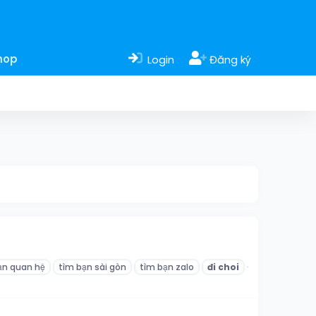
hop
Login
Đăng ký
ạn quan hệ
tìm bạn sài gòn
tìm bạn zalo
đi
choi