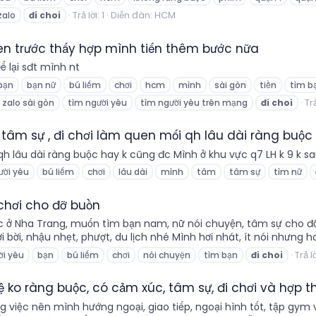
Trả lời: 1
Diễn đàn:
HCM
zalo
đi
choi
en trước thấy hợp mình tiến thêm bước nữa
ể lại sđt mình nt
bạn
bạn nữ
bú liếm
chơi
hcm
mình
sài gòn
tiền
tìm b
Trả
 zalo sài gòn
tìm người yêu
tìm người yêu trên mạng
đi
choi
tâm sự , đi chơi làm quen mối qh lâu dài ràng buộc
qh lâu dài ràng buộc hay k cũng đc Mình ở khu vực q7 LH k 9 k 
ười yêu
bú liếm
chơi
lâu dài
mình
tâm
tâm sự
tìm nữ
 chơi cho đỡ buồn
c ở Nha Trang, muốn tìm bạn nam, nữ nói chuyện, tâm sự cho đ
bời, nhậu nhẹt, phượt, du lịch nhé Mình hơi nhát, ít nói nhưng hoà 
Trả lờ
ời yêu
bạn
bú liếm
chơi
nói chuyện
tìm bạn
đi
choi
 ko ràng buộc, có cảm xúc, tâm sự, đi chơi và hợp th
việc nên mình hướng ngoại, giao tiếp, ngoại hình tốt, tập gym và