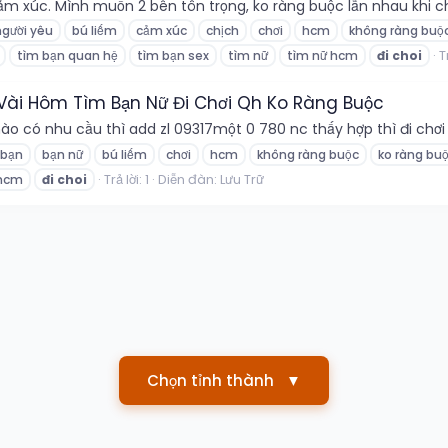
 xúc. Mình muốn 2 bên tôn trọng, ko ràng buộc lẫn nhau khi chưa
người yêu
bú liếm
cảm xúc
chịch
chơi
hcm
không ràng buộ
T
tìm bạn quan hệ
tìm bạn sex
tìm nữ
tìm nữ hcm
đi
choi
ài Hôm Tìm Bạn Nữ Đi Chơi Qh Ko Ràng Buộc
ào có nhu cầu thì add zl 09317một 0 780 nc thấy hợp thì đi chơi 
bạn
bạn nữ
bú liếm
chơi
hcm
không ràng buộc
ko ràng bu
Trả lời: 1
Diễn đàn:
Lưu Trữ
 hcm
đi
choi
Chọn tỉnh thành
▼