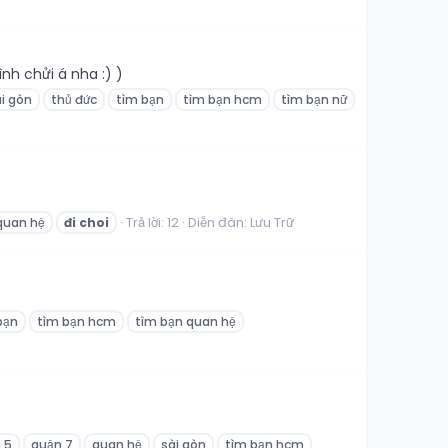
h chửi á nha :) )
i gòn
thủ đức
tìm bạn
tìm bạn hcm
tìm bạn nữ
Trả lời: 12
Diễn đàn:
Lưu Trữ
quan hệ
đi
choi
bạn
tìm bạn hcm
tìm bạn quan hệ
 5
quận 7
quan hệ
sài gòn
tìm bạn hcm