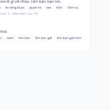
 là gì với nhau. Làm bạn, bạn nói...
c
ko ràng buộc
quan hệ
sex
tâm
tâm sự
rả lời: 0
Diễn đàn:
Lưu Trữ
thôi.
ộc
nam
tìm bạn
tìm bạn gái
tìm bạn gái hcm