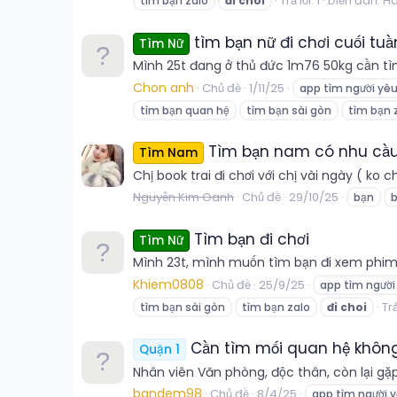
Trả lời: 1
Diễn đàn:
Hà
tìm bạn zalo
đi
choi
tìm bạn nữ đi chơi cuối tu
Tìm Nữ
Mình 25t đang ở thủ đức 1m76 50kg cần tì
Chon anh
Chủ đề
1/11/25
app tìm người yê
tìm bạn quan hệ
tìm bạn sài gòn
tìm bạn 
Tìm bạn nam có nhu cầu đ
Tìm Nam
Chị book trai đi chơi với chị vài ngày ( ko c
Nguyễn Kim Oanh
Chủ đề
29/10/25
bạn
Tìm bạn đi chơi
Tìm Nữ
Mình 23t, mình muốn tìm bạn đi xem phi
Khiem0808
Chủ đề
25/9/25
app tìm người
Trả
tìm bạn sài gòn
tìm bạn zalo
đi
choi
Cần tìm mối quan hệ không 
Quận 1
Nhân viên Văn phòng, độc thân, còn lại gặp
bandem98
Chủ đề
8/4/25
app tìm người 