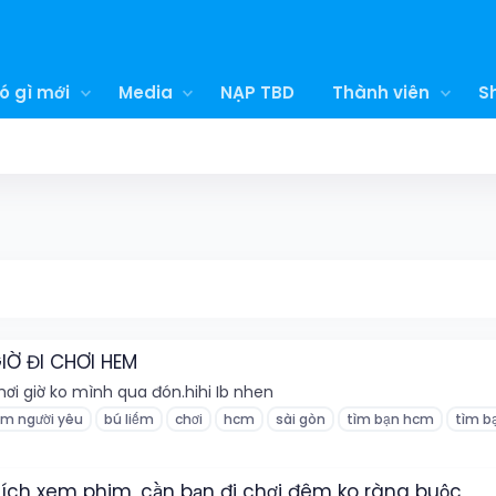
ó gì mới
Media
NẠP TBD
Thành viên
S
IỜ ĐI CHƠI HEM
ơi giờ ko mình qua đón.hihi Ib nhen
ìm người yêu
bú liếm
chơi
hcm
sài gòn
tìm bạn hcm
tìm b
hích xem phim, cần bạn đi chơi đêm ko ràng buộc