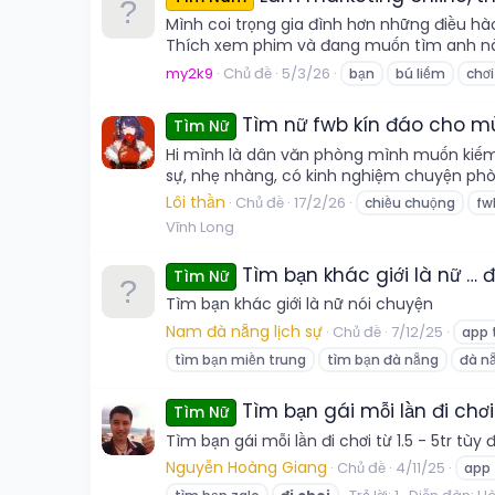
Mình coi trọng gia đình hơn những điều hào
Thích xem phim và đang muốn tìm anh nào 
my2k9
Chủ đề
5/3/26
bạn
bú liếm
chơi
Tìm nữ fwb kín đáo cho m
Tìm Nữ
Hi mình là dân văn phòng mình muốn kiếm bạ
sự, nhẹ nhàng, có kinh nghiệm chuyện phòn
Lôi thần
Chủ đề
17/2/26
chiều chuộng
fw
Vĩnh Long
Tìm bạn khác giới là nữ … 
Tìm Nữ
Tìm bạn khác giới là nữ nói chuyện
Nam đà nẵng lịch sự
Chủ đề
7/12/25
app 
tìm bạn miền trung
tìm bạn đà nẵng
đà n
Tìm bạn gái mỗi lần đi chơi 
Tìm Nữ
Tìm bạn gái mỗi lần đi chơi từ 1.5 - 5tr t
Nguyễn Hoàng Giang
Chủ đề
4/11/25
app 