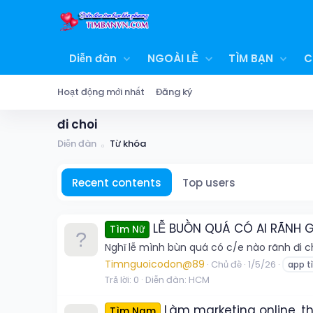
Diễn đàn
NGOÀI LỀ
TÌM BẠN
C
Hoạt động mới nhất
Đăng ký
đi choi
Diễn đàn
Từ khóa
Recent contents
Top users
LỄ BUỒN QUÁ CÓ AI RÃNH G
Tìm Nữ
Nghĩ lễ mình bùn quá có c/e nào rãnh đi ch
Timnguoicodon@89
Chủ đề
1/5/26
app t
Trả lời: 0
Diễn đàn:
HCM
Làm marketing online, t
Tìm Nam