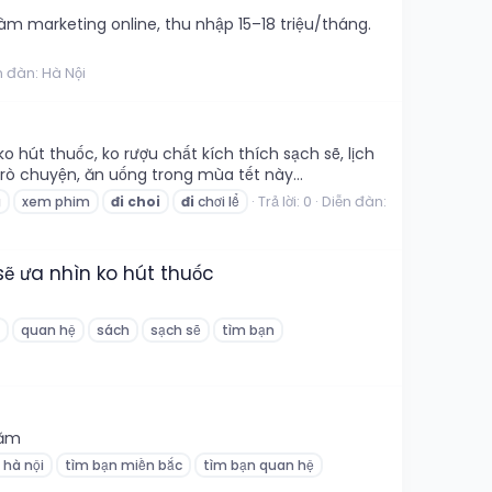
àm marketing online, thu nhập 15–18 triệu/tháng.
n đàn:
Hà Nội
 hút thuốc, ko rượu chất kích thích sạch sẽ, lịch
rò chuyện, ăn uống trong mùa tết này...
Trả lời: 0
Diễn đàn:
g
xem phim
đi
choi
đi
chơi lể
sẽ ưa nhìn ko hút thuốc
quan hệ
sách
sạch sẽ
tìm bạn
săm
 hà nội
tìm bạn miền bắc
tìm bạn quan hệ