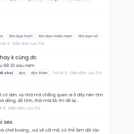
ạn
tìm bạn hcm
tìm bạn miền nam
tìm bạn nữ
 lời: 0
Diễn đàn:
Lưu Trữ
 hay k cũng đc
sau 68 32 sau nam
Trả lời: 0
Diễn đàn:
Lưu Trữ
đi
choi
đọc
độc thân
ỡ cô đơn. xa nhà mà chẳng quen ai ở đây nên tìm
đồng, dễ tính, thỏi mái kb thì để lại...
i: 5
Diễn đàn:
Lưu Trữ
ì sex
 chơi boxing , vui vẻ cởi mở, có thể làm đối tác