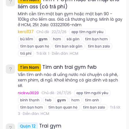
liếm ass (có trả phí)
Mình cần tìm một bạn gym hoặc một bạn 90 -
100kg cho liếm ass. Giá cả thương lượng. Mình là gay
ở HCM, 25t Zalo: 033221106-năm
kero1137
Chủ đề
22/2/26
app tìm người yêu
bú liếm
gym
hcm
sài gòn
tìm bạn hcm
tìm bạn quan hệ
tìm bạn sài gòn
tìm bạn zalo
Trả lời: 1
Diễn đàn:
HCM
trả phí
Tìm anh trai gym fwb
Tìm Nam
Vẫn tìm anh nào đi uống nước nói chuyện cà phê,
xem phim, đi ngủ. Khoẻ không có gia đình và sạch
sẽ.
nickvu3020
Chủ đề
26/7/25
app tìm người yêu
bình thạnh
fwb
gym
hcm
tìm anh
Trả lời:
tìm bạn hcm
tìm bạn quan hệ
tìm bạn zalo
3
Diễn đàn:
HCM
Trai gym
Quận 12