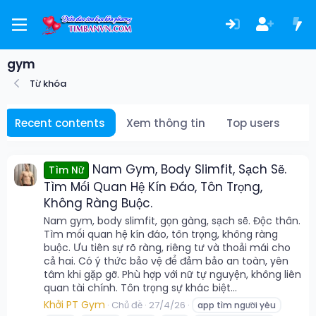
gym
Từ khóa
Recent contents
Xem thông tin
Top users
Nam Gym, Body Slimfit, Sạch Sẽ.
Tìm Nữ
Tìm Mối Quan Hệ Kín Đáo, Tôn Trọng,
Không Ràng Buộc.
Nam gym, body slimfit, gọn gàng, sạch sẽ. Độc thân.
Tìm mối quan hệ kín đáo, tôn trọng, không ràng
buộc. Ưu tiên sự rõ ràng, riêng tư và thoải mái cho
cả hai. Có ý thức bảo vệ để đảm bảo an toàn, yên
tâm khi gặp gỡ. Phù hợp với nữ tự nguyện, không liên
quan tài chính. Tôn trọng sự khác biệt...
Khởi PT Gym
Chủ đề
27/4/26
app tìm người yêu