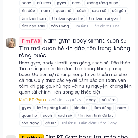
body
bú liếm
gym
hcm
không ràng buộc
kín đáo
nam
quan hệ
sách
sạch sẽ
sài gòn
tìm bạn hcm
tìm bạn quan hệ
tìm bạn sài gòn
Trả lời: 1
Diễn đàn:
HCM
tìm bạn zalo
tôn trọng
Nam gym, body slimfit, sạch sẽ.
Tìm FWB
Tìm mối quan hệ kín đáo, tôn trọng, không
ràng buộc.
Nam gym, body slimfit, gọn gàng, sạch sẽ. Độc thân.
Tìm mối quan hệ kín đáo, tôn trọng, không ràng
buộc. Ưu tiên sự rõ ràng, riêng tư và thoải mái cho
cả hai. Có ý thức bảo vệ để đảm bảo an toàn, yên
tâm khi gặp gỡ. Phù hợp với nữ tự nguyện, không liên
quan tài chính. Tôn trọng sự khác biệt...
Khởi PT Gym
Chủ đề
27/4/26
body
bú liếm
gym
không ràng buộc
kín đáo
lâm đồng
nam
quan hệ
sách
sạch sẽ
tìm bạn tình đà lạt
Trả lời: 0
Diễn đàn:
Lâm Đồng
tôn trọng
đà lạt
Tìm PT Gym hoặc trai mập cho
Tìm Nam