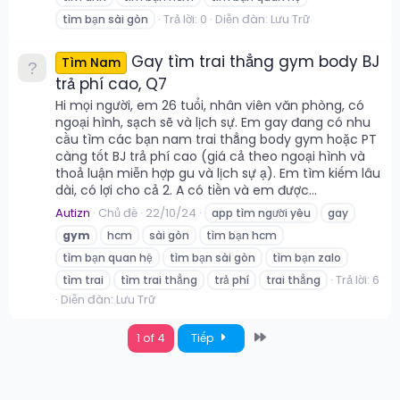
Trả lời: 0
Diễn đàn:
Lưu Trữ
tìm bạn sài gòn
Gay tìm trai thẳng gym body BJ
Tìm Nam
trả phí cao, Q7
Hi mọi người, em 26 tuổi, nhân viên văn phòng, có
ngoại hình, sạch sẽ và lịch sự. Em gay đang có nhu
cầu tìm các bạn nam trai thẳng body gym hoặc PT
càng tốt BJ trả phí cao (giá cả theo ngoại hình và
thoả luận miễn hợp gu và lịch sự ạ). Em tìm kiếm lâu
dài, có lợi cho cả 2. A có tiền và em được...
Autizn
Chủ đề
22/10/24
app tìm người yêu
gay
gym
hcm
sài gòn
tìm bạn hcm
tìm bạn quan hệ
tìm bạn sài gòn
tìm bạn zalo
Trả lời: 6
tìm trai
tìm trai thẳng
trả phí
trai thẳng
Diễn đàn:
Lưu Trữ
Last
1 of 4
Tiếp