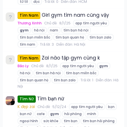
Trả lời: 0
Diễn đàn:
HCM
tử tế
đọc
Girl gym tìm nam cũng vậy
Tìm Nam
Thương Xinhh
Chủ đề
8/1/25
app tìm người yêu
gym
hà nội
nam
tìm bạn hà nội
tìm bạn miền bắc
tìm bạn quan hệ
tìm bạn zalo
Trả lời: 3
Diễn đàn:
Hà Nội
tìm nam
Zai nào tập gym cùng k
Tìm Nam
Bảo Ly
Chủ đề
8/1/25
app tìm người yêu
gym
hà nội
tìm bạn hà nội
tìm bạn miền bắc
Trả lời: 1
Diễn đàn:
Hà
tìm bạn quan hệ
tìm bạn zalo
Nội
Tìm bạn nữ
Tìm Nữ
K đẹp zai
Chủ đề
5/12/24
app tìm người yêu
bạn
bạn nữ
cafe
gym
hải phòng
mình
ngoại hình
sức khỏe
tìm bạn
tìm bạn hải phòng