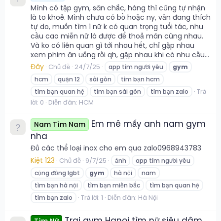
Mình có tập gym, săn chắc, hàng thì cũng tự nhận
là to khoẻ. Mình chưa có bồ hoặc ny, vẫn đang thích
tự do, muốn tìm 1 nữ k có quan trọng tuổi tác, nhu
cầu cao miễn nữ là được để thoả mãn cùng nhau.
Và ko có liên quan gì tới nhau hết, chỉ gặp nhau
xem phim ăn uống rồi qh, gặp nhau khi có nhu cầu...
Đây
Chủ đề
24/7/25
app tìm người yêu
gym
hcm
quận 12
sài gòn
tìm bạn hcm
Trả
tìm bạn quan hệ
tìm bạn sài gòn
tìm bạn zalo
lời: 0
Diễn đàn:
HCM
Em mê mấy anh nam gym
Nam Tìm Nam
nha
Đủ các thể loại inox cho em qua zalo0968943783
Kiệt 123
Chủ đề
9/7/25
ảnh
app tìm người yêu
cộng đồng lgbt
gym
hà nội
nam
tìm bạn hà nội
tìm bạn miền bắc
tìm bạn quan hệ
Trả lời: 1
Diễn đàn:
Hà Nội
tìm bạn zalo
Trai gym Hanoi tìm nữ siêu dâm