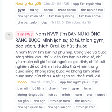
Hoang Hung08
Chủ đề
16/4/25
app tìm người yêu
gym
hà nội
some
three some
tìm bạn hà nội
tìm bạn miền bắc
tìm bạn quan hệ
tìm bạn some
Trả lời: 0
Diễn đàn:
Hà Nội
tìm bạn zalo
đẹp
Nam NVVP tìm BẠN NỮ KHÔNG
Tìm FWB
RÀNG BUỘC. Mình lịch sự, tử tế, thích gym,
đọc sách, thích Oral. ko hút thuốc
A nam NVVP tìm bạn nữ phù hợp. Công việc và Cuộc
sống nhiều điều thú vị cần tìm bạn nữ chia sẻ, chủ
yếu muốn đổi gió 1 chút ngoài cs gia đình, chỉ là trải
nghiệm để có thêm nhiều điều thú vị hơn trong
cuộc sống. Không ràng buộc và không làm phiền
cuộc sống của nhau. A rất sạch sẽ, thoải mái, vui...
Skyyyy
Chủ đề
23/9/25
app tìm người yêu
bạn
bạn nữ
bú liếm
chạy
free
gym
hcm
không ràng buộc
lịch sự
mình
nam
oral
sách
sài gòn
tìm bạn
tìm bạn hcm
tìm bạn nữ
tìm bạn quan hệ
tìm bạn sài gòn
tìm bạn zalo