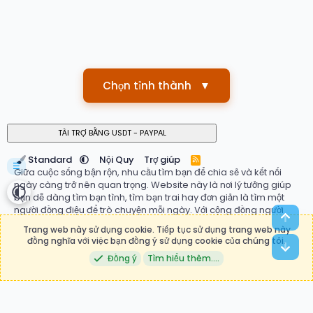
Chọn tỉnh thành
▼
Standard
Nội Quy
Trợ giúp
R
☰
S
Giữa cuộc sống bận rộn, nhu cầu tìm bạn để chia sẻ và kết nối
S
ngày càng trở nên quan trọng. Website này là nơi lý tưởng giúp
bạn dễ dàng tìm bạn tình, tìm bạn trai hay đơn giản là tìm một
người đồng điệu để trò chuyện mỗi ngày. Với cộng đồng người
Top
dùng đa dạng, hệ thống ghép đôi thông minh và giao diện thân
Trang web này sử dụng cookie. Tiếp tục sử dụng trang web này
thiện, bạn có thể nhanh chóng tìm thấy mối quan hệ phù hợp với
đồng nghĩa với việc bạn đồng ý sử dụng cookie của chúng tôi.
Bot
mong muốn của mình. Đừng ngần ngại bắt đầu hành trình kết nối
Đồng ý
Tìm hiểu thêm.…
ngay hôm nay tại
tìm bạn
, nơi những mối duyên mới bắt đầu.