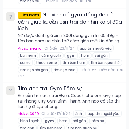
Trả lời: 0
Diễn đàn:
Lưu Trữ
tìm bạn nữ
Girl xinh có gym dáng đẹp tìm
Tìm Nam
cảm giác lạ, cần bạn trai de nhin ko bị đũa
lệch
Nữ được đánh giá xinh 2001 dáng gym 1m65 49g -
tìm bạn nam ưa nhìn thử cảm giác mới kín đáo sg
Art someting
Chủ đề
23/11/24
app tìm người yêu
bạn nam
cảm giác lạ
gym
hcm
sài gòn
some
three some
tìm bạn hcm
tìm bạn quan hệ
Trả lời: 56
Diễn đàn:
Lưu
tìm bạn sài gòn
tìm bạn zalo
Trữ
Tìm anh trai Gym Tâm sự
Em cần tìm anh trai Gym, Coach cho em luyện tập
tại Phòng City Gym Bình Thạnh. Anh nào có tập thì
liên hệ đi tập chung.
nickvu3020
Chủ đề
17/11/24
ảnh
app tìm người yêu
bình thạnh
gym
hcm
sài gòn
tâm sự
tìm anh
tìm bạn hcm
tìm bạn quan hệ