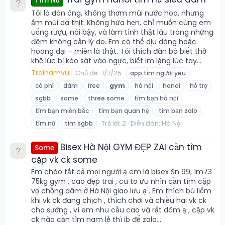
Tìm Nữ
Tôi là đàn ông, không thơm mùi nước hoa, nhưng
ấm mùi da thịt. Không hứa hẹn, chỉ muốn cùng em
uống rượu, nói bậy, và làm tình thật lâu trong những
đêm không cần lý do. Em có thể dịu dàng hoặc
hoang dại – miễn là thật. Tôi thích đàn bà biết thở
khẽ lúc bị kéo sát vào ngực, biết im lặng lúc tay...
Traihamvui
Chủ đề
1/7/25
app tìm người yêu
có phí
dâm
free
gym
hà nội
hanoi
hỗ trợ
sgbb
some
three some
tìm bạn hà nội
tìm bạn miền bắc
tìm bạn quan hệ
tìm bạn zalo
Trả lời: 2
Diễn đàn:
Hà Nội
tìm nữ
tìm sgbb
Bisex Hà Nội GYM ĐẸP ZAI cần tìm
Some
cặp vk ck some
Em chào tất cả mọi người ạ em là bisex Sn 99, 1m73
75kg gym , cao đẹp trai , cu to ưu nhìn cần tìm cặp
vợ chồng dâm ở Hà Nội giao lưu ạ . Em thích bú liếm
khi vk ck đang chịch , thích chơi và chiều hai vk ck
cho sướng , vì em nhu cầu cao và rất dâm ạ , cặp vk
ck nào cần tìm nam lẻ thì ib để zalo...