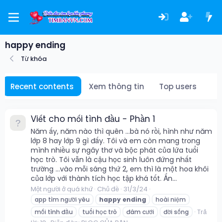
happy ending
Từ khóa
Recent contents
Xem thông tin
Top users
Viết cho mối tình đầu - Phần 1
Năm ấy, năm nào thì quên ...bà nó rồi, hình như năm
lớp 8 hay lớp 9 gì đấy. Tôi và em còn mang trong
mình nhiều sự ngây thơ và bộc phát của lứa tuổi
học trò. Tôi vẫn là cậu học sinh luôn đứng nhất
trường ...vào mỗi sáng thứ 2, em thì là một hoa khôi
của lớp với thành tích học tập khá tốt. Ấn...
Một người ở quá khứ
Chủ đề
31/3/24
app tìm người yêu
happy
ending
hoài niệm
Trả
mối tình đầu
tuổi học trò
đám cưới
đời sống