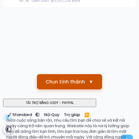
lời: 18
Diễn đàn:
BLOG CỦA BẠN
Chọn tỉnh thành
▼
Standard
Nội Quy
Trợ giúp
R
☰
S
Giữa cuộc sống bận rộn, nhu cầu tìm bạn để chia sẻ và kết nối
S
ngày càng trở nên quan trọng. Website này là nơi lý tưởng giúp
bạn dễ dàng tìm bạn tình, tìm bạn trai hay đơn giản là tìm một
người đồng điệu để trò chuyện mỗi ngày. Với cộng đồng người