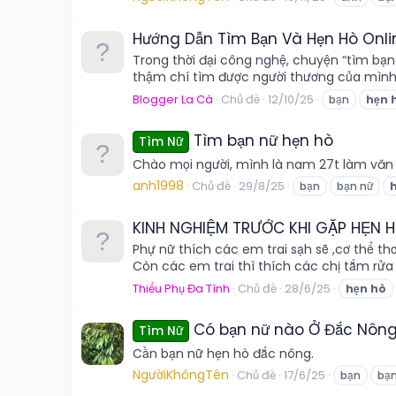
Hướng Dẫn Tìm Bạn Và Hẹn Hò Onli
Trong thời đại công nghệ, chuyện “tìm bạn
thậm chí tìm được người thương của mình d
Blogger La Cà
Chủ đề
12/10/25
bạn
hẹn
Tìm bạn nữ hẹn hò
Tìm Nữ
Chào mọi người, mình là nam 27t làm văn 
anh1998
Chủ đề
29/8/25
bạn
bạn nữ
KINH NGHIỆM TRƯỚC KHI GẶP HẸN 
Phự nữ thích các em trai sạh sẽ ,cơ thể th
Còn các em trai thì thích các chị tắm rử
Thiếu Phụ Đa Tình
Chủ đề
28/6/25
hẹn
hò
Có bạn nữ nào Ở Đắc Nông 
Tìm Nữ
Cần bạn nữ hẹn hò đắc nông.
NgườiKhôngTên
Chủ đề
17/6/25
bạn
bạn