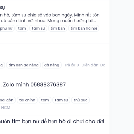
sự
 hò, tâm sự chia sẻ vào ban ngày. Mình rất tôn
 có cảm tình với nhau. Mong muốn hướng tới...
phụ nữ
tâm
tâm sự
tìm bạn
tìm bạn hà nội
Trả lời: 0
Diễn đàn:
Đà
ng
tìm bạn đà nẵng
đà nẵng
 . Zalo mình 05888376387
sài gòn
tài chính
tâm
tâm sự
thủ đức
:
HCM
 muốn tìm bạn nữ để hẹn hò đi chơi cho đời