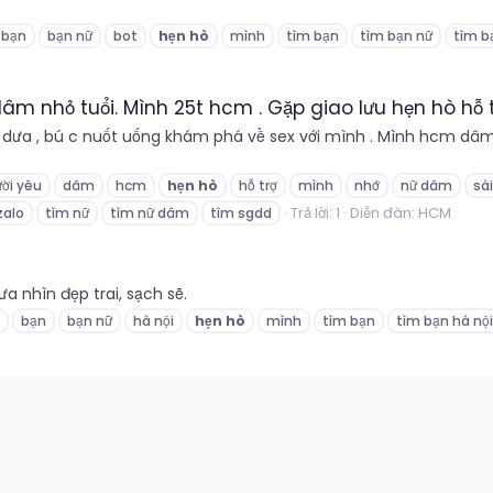
bạn
bạn nữ
bot
hẹn
hò
mình
tìm bạn
tìm bạn nữ
tìm b
âm nhỏ tuổi. Mình 25t hcm . Gặp giao lưu hẹn hò hỗ t
, dưa , bú c nuốt uống khám phá về sex với mình . Mình hcm dâm .
ời yêu
dâm
hcm
hẹn
hò
hỗ trợ
mình
nhớ
nữ dâm
sà
Trả lời: 1
Diễn đàn:
HCM
zalo
tìm nữ
tìm nữ dâm
tìm sgdd
 nhìn đẹp trai, sạch sẽ.
bạn
bạn nữ
hà nội
hẹn
hò
mình
tìm bạn
tìm bạn hà nội