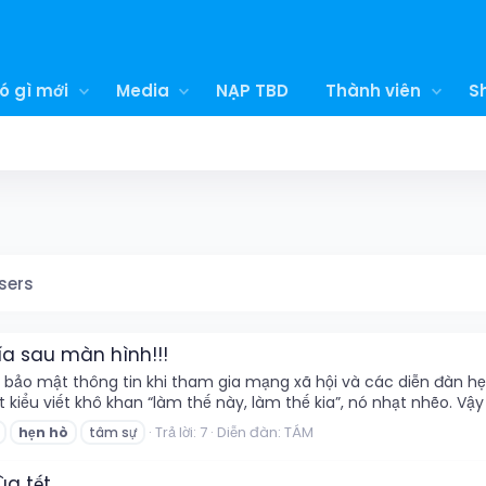
ó gì mới
Media
NẠP TBD
Thành viên
S
sers
ía sau màn hình!!!
ề bảo mật thông tin khi tham gia mạng xã hội và các diễn đàn 
t kiểu viết khô khan “làm thế này, làm thế kia”, nó nhạt nhẽo. V
Trả lời: 7
Diễn đàn:
TÁM
hẹn
hò
tâm sự
ùa tết