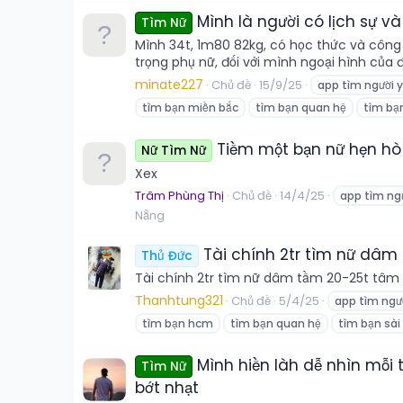
Mình là người có lịch sự v
Tìm Nữ
Mình 34t, 1m80 82kg, có học thức và công 
trọng phụ nữ, đối với mình ngoại hình của
minate227
Chủ đề
15/9/25
app tìm người 
tìm bạn miền bắc
tìm bạn quan hệ
tìm bạ
Tiềm một bạn nữ hẹn hò v
Nữ Tìm Nữ
Xex
Trâm Phùng Thị
Chủ đề
14/4/25
app tìm ng
Nẵng
Tài chính 2tr tìm nữ dâm
Thủ Đức
Tài chính 2tr tìm nữ dâm tầm 20-25t tâm
Thanhtung321
Chủ đề
5/4/25
app tìm ngư
tìm bạn hcm
tìm bạn quan hệ
tìm bạn sài
Mình hiền làh dễ nhìn mỗi t
Tìm Nữ
bớt nhạt