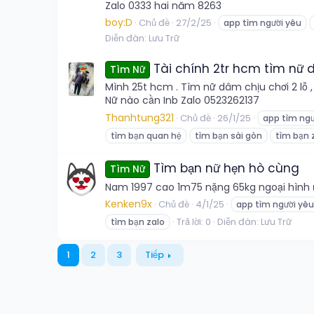
Zalo 0333 hai năm 8263
boy:D
Chủ đề
27/2/25
app tìm người yêu
Diễn đàn:
Lưu Trữ
Tài chính 2tr hcm tìm nữ d
Tìm Nữ
Mình 25t hcm . Tìm nữ dâm chịu chơi 2 lỗ 
Nữ nào cần Inb Zalo 0523262137
Thanhtung321
Chủ đề
26/1/25
app tìm ngư
tìm bạn quan hệ
tìm bạn sài gòn
tìm bạn 
Tìm bạn nữ hẹn hò cùng
Tìm Nữ
Nam 1997 cao 1m75 nặng 65kg ngoại hình ưa
Kenken9x
Chủ đề
4/1/25
app tìm người yêu
Trả lời: 0
Diễn đàn:
Lưu Trữ
tìm bạn zalo
1
2
3
Tiếp