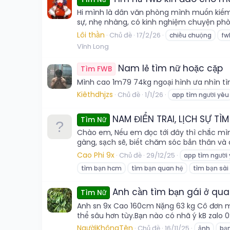
Hi mình là dân văn phòng mình muốn kiếm bạ
sự, nhẹ nhàng, có kinh nghiệm chuyện phòn
Lôi thần
Chủ đề
17/2/26
chiều chuộng
fw
Vĩnh Long
Nam lẻ tìm nữ hoặc cặp
Tìm FWB
Mình cao 1m79 74kg ngoại hình ưa nhìn t
Kiêthdhjzs
Chủ đề
1/1/26
app tìm người yêu
NAM ĐIỂN TRAI, LỊCH SỰ TÌ
Tìm Nữ
Chào em, Nếu em đọc tới đây thì chắc mình
gàng, sạch sẽ, biết chăm sóc bản thân và c
Cao Phi 9x
Chủ đề
29/12/25
app tìm người
tìm bạn hcm
tìm bạn quan hệ
tìm bạn sài
Anh cần tìm bạn gái ở qu
Tìm Nữ
Anh sn 9x Cao 160cm Nặng 63 kg Cô đơn m
thể sâu hơn tùy.Bạn nào có nhã ý kB zalo
NgườiKhôngTên
Chủ đề
16/11/25
ảnh
bạ