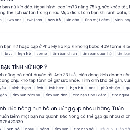
n nữ kín đáo. Ngoại hình: cao 1m73 nặng 75 kg, sức khỏe tốt, ko
g the lịch sự tôn trong nhau Mục đích: Làm bạn khi rảnh cafe, t
b
fwb ons
fwb/ons
hẹn
hò
kín đáo
tình một đêm
vĩnh lon
ìm bạn nữ hoặc cặp ở Phú Mỹ Bà Rịa zl không baba 409 tám8 4 b
brvt
hẹn
hò
some
tìm bạn chịch
tìm bạn quan hệ
tìm bạ
M BẠN TÌNH NỮ HỢP Ý
 cũng có chút duyên rồi. Anh 33 tuổi, hiện đang kinh doanh riêng
ũng chịu khó tập tành để giữ sức khỏe. Tính anh khá dễ gần, vui v
 yêu
bình thạnh
fwb
fwb hcm
hẹn
hò
ons
phú nhuận
qu
 gòn
tìm bạn tâm sự
tìm bạn tình
tìm bạn tình 1 đêm
tìm người
anh đắc nông hẹn hò ăn uống.gặp nhau hàng Tuần
uốn kiếm một bạn nữ quanh Đắc Nông có thể gặp gỡ nhau đi ch
 0978420830
Trả lời: 2
Diễn đ
n
hẹn
hò
nhậu
nóng
tìm bạn
tìm bạn gái