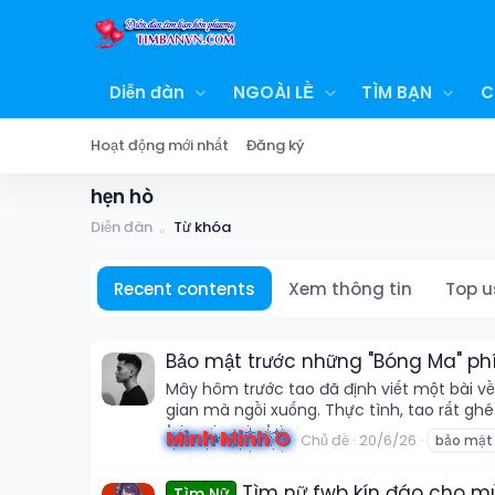
Diễn đàn
NGOÀI LỀ
TÌM BẠN
C
Hoạt động mới nhất
Đăng ký
hẹn hò
Diễn đàn
Từ khóa
Recent contents
Xem thông tin
Top u
Bảo mật trước những "Bóng Ma" ph
Mây hôm trước tao đã định viết một bài v
gian mà ngồi xuống. Thực tình, tao rất ghé
Minh Minh O
Chủ đề
20/6/26
bảo mật
Tìm nữ fwb kín đáo cho m
Tìm Nữ