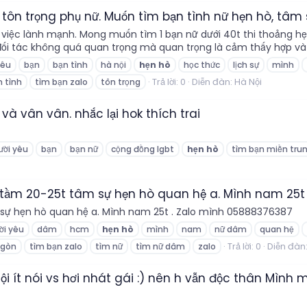
à tôn trọng phụ nữ. Muốn tìm bạn tình nữ hẹn hò, tâm 
việc lành mạnh. Mong muốn tìm 1 bạn nữ dưới 40t thi thoảng hẹn
 đối tác không quá quan trọng mà quan trọng là cảm thấy hợp và
yêu
bạn
bạn tình
hà nội
hẹn
hò
học thức
lịch sự
mình
Trả lời: 0
Diễn đàn:
Hà Nội
n tình
tìm bạn zalo
tôn trọng
à vân vân. nhắc lại hok thích trai
ười yêu
bạn
bạn nữ
cộng đồng lgbt
hẹn
hò
tìm bạn miền tru
 tầm 20-25t tâm sự hẹn hò quan hệ a. Mình nam 25t
 sự hẹn hò quan hệ a. Mình nam 25t . Zalo mình 05888376387
ời yêu
dâm
hcm
hẹn
hò
mình
nam
nữ dâm
quan hệ
Trả lời: 0
Diễn đàn
 gòn
tìm bạn zalo
tìm nữ
tìm nữ dâm
zalo
ội ít nói vs hơi nhát gái :) nên h vẫn độc thân Mình