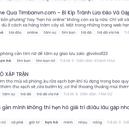
ne Qua Timbanvn.com – Bí Kíp Tránh Lừa Đảo Và Gặ
 bốn phương” hay “hẹn hò online” không còn xa lạ nữa. Chỉ với và
ù ở cách xa hàng trăm cây số. Một trong những trang web hẹn hò
Trả
hò
lừa đảo
online
tâm sự
tìm bạn
trà đá
trà đá vỉa hè
phòng cần tìm nữ để tâm sự giao lưu zalo: @volvol123
Trả lời: 0
Diễn đàn:
Khánh Hòa
hẹn
hò
tìm bạn
tìm bạn nữ
HÒ XÁP TRẬN
ơm tho múi xà phòng ,ku rửa sạch bợn khí tù đọng trong bao quy 
a thơm tho sạch sẽ ,rửa bướm kỹ ,cơ thể thoang thoảng mùi th
Trả lời: 9
Diễn đàn:
TÂM SỰ
tâm sự
trà đá
trà đá vỉa hè
gần mình không thì hẹn hò giải trí đi.lâu lâu gặp n
Trả lời: 0
Di
 nữ
cà phê
giải trí
hẹn
hò
mình
nhậu
nóng