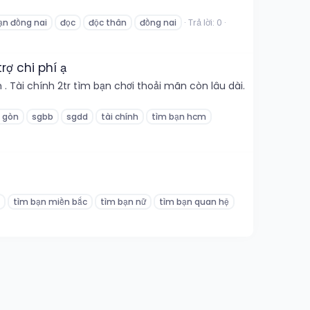
Trả lời: 0
ạn đồng nai
đọc
độc thân
đồng nai
rợ chi phí ạ
 Tài chính 2tr tìm bạn chơi thoải mãn còn lâu dài.
i gòn
sgbb
sgdd
tài chính
tìm bạn hcm
tìm bạn miền bắc
tìm bạn nữ
tìm bạn quan hệ