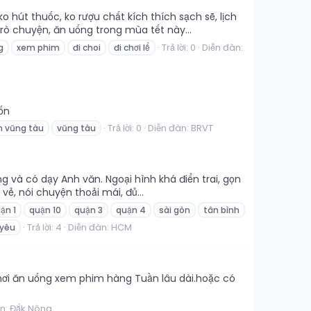
 hút thuốc, ko rượu chất kích thích sạch sẽ, lịch
rò chuyện, ăn uống trong mùa tết này...
Trả lời: 0
Diễn đàn:
g
xem phim
đi choi
đi chơi lể
ốn
Trả lời: 0
Diễn đàn:
BRVT
n vũng tàu
vũng tàu
 và có dạy Anh văn. Ngoại hình khá điển trai, gọn
ẻ, nói chuyện thoải mái, đủ...
ận 1
quận 10
quận 3
quận 4
sài gòn
tân bình
Trả lời: 4
Diễn đàn:
HCM
 yêu
ơi ăn uống xem phim hàng Tuần lâu dài.hoặc có
àn:
Đắk Nông