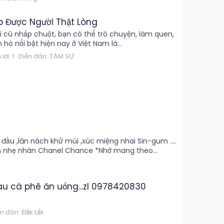
p Được Người Thật Lòng
i cú nhấp chuột, bạn có thể trò chuyện, làm quen,
 nổi bật hiện nay ở Việt Nam là...
 lời: 1
Diễn đàn:
TÂM SỰ
đầu ,lăn nách khử mùi ,xúc miệng nhai Sin-gum ....
ơm nhẹ nhàn Chanel Chance *Nhớ mang theo...
hau cà phê ăn uống...zl 0978420830
ễn đàn:
Đắk Lắk