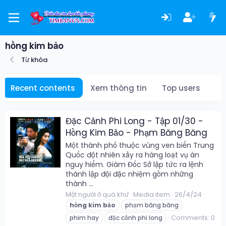
hồng kim bảo
Từ khóa
Recent contents
Xem thông tin
Top users
Đặc Cảnh Phi Long - Tập 01/30 -
Hồng Kim Bảo - Phạm Băng Băng
Một thành phố thuộc vùng ven biển Trung
Quốc đột nhiên xảy ra hàng loạt vụ án
nguy hiểm. Giám Đốc Sở lập tức ra lệnh
thành lập đội đặc nhiệm gồm những
thành ...
Một người ở quá khứ
Media item
26/4/24
hồng
kim
bảo
phạm băng băng
Comments: 0
phim hay
đặc cảnh phi long