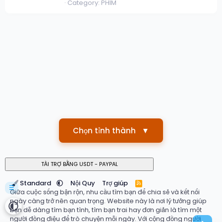
Category: PHIM
Chọn tỉnh thành
▼
Standard
Nội Quy
Trợ giúp
R
☰
S
Giữa cuộc sống bận rộn, nhu cầu tìm bạn để chia sẻ và kết nối
S
ngày càng trở nên quan trọng. Website này là nơi lý tưởng giúp
bạn dễ dàng tìm bạn tình, tìm bạn trai hay đơn giản là tìm một
người đồng điệu để trò chuyện mỗi ngày. Với cộng đồng người