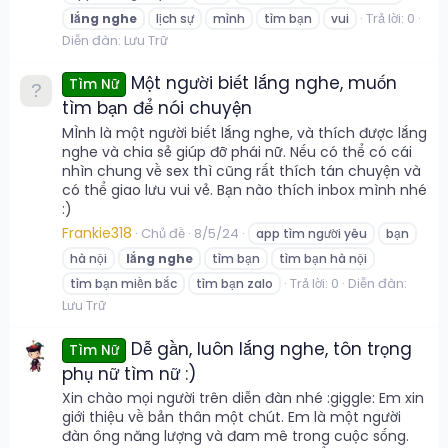
Trả lời: 0
lắng
nghe
lịch sự
mình
tìm bạn
vui
Diễn đàn:
Lưu Trữ
Một người biết lắng nghe, muốn
Tìm Nữ
tìm bạn để nói chuyện
MÌnh là một người biết lắng nghe, và thích được lắng
nghe và chia sẻ giúp đỡ phái nữ. Nếu có thể có cái
nhìn chung về sex thì cũng rất thích tán chuyện và
có thể giao lưu vui vẻ. Bạn nào thích inbox mình nhé
:)
Frankie318
Chủ đề
8/5/24
app tìm người yêu
bạn
hà nội
lắng
nghe
tìm bạn
tìm bạn hà nội
Trả lời: 0
Diễn đàn:
tìm bạn miền bắc
tìm bạn zalo
Lưu Trữ
Dễ gần, luôn lắng nghe, tôn trọng
Tìm Nữ
phụ nữ tìm nữ :)
Xin chào mọi người trên diễn đàn nhé :giggle: Em xin
giới thiệu về bản thân một chút. Em là một người
đàn ông năng lượng và đam mê trong cuộc sống.