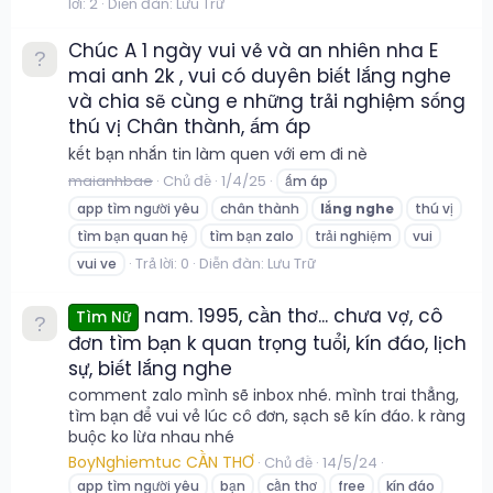
lời: 2
Diễn đàn:
Lưu Trữ
Chúc A 1 ngày vui vẻ và an nhiên nha E
mai anh 2k , vui có duyên biết lắng nghe
và chia sẽ cùng e những trải nghiệm sống
thú vị Chân thành, ấm áp
kết bạn nhắn tin làm quen với em đi nè
maianhbae
Chủ đề
1/4/25
ấm áp
app tìm người yêu
chân thành
lắng
nghe
thú vị
tìm bạn quan hệ
tìm bạn zalo
trải nghiệm
vui
Trả lời: 0
Diễn đàn:
Lưu Trữ
vui ve
nam. 1995, cần thơ... chưa vợ, cô
Tìm Nữ
đơn tìm bạn k quan trọng tuổi, kín đáo, lịch
sự, biết lắng nghe
comment zalo mình sẽ inbox nhé. mình trai thẳng,
tìm bạn để vui vẻ lúc cô đơn, sạch sẽ kín đáo. k ràng
buộc ko lừa nhau nhé
BoyNghiemtuc CẦN THƠ
Chủ đề
14/5/24
app tìm người yêu
bạn
cần thơ
free
kín đáo