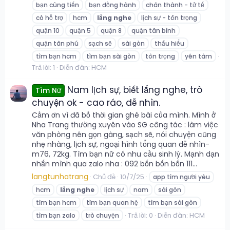
bạn cùng tiến
bạn đồng hành
chân thành - tử tế
có hỗ trợ
hcm
lắng
nghe
lịch sự - tôn trọng
quận 10
quận 5
quận 8
quận tân bình
quận tân phú
sạch sẽ
sài gòn
thấu hiểu
tìm bạn hcm
tìm bạn sài gòn
tôn trọng
yên tâm
Trả lời: 1
Diễn đàn:
HCM
Nam lịch sự, biết lắng nghe, trò
Tìm Nữ
chuyện ok - cao ráo, dễ nhìn.
Cảm ơn vì đã bỏ thời gian ghé bài của mình. Mình ở
Nha Trang thường xuyên vào SG công tác : làm việc
văn phòng nên gọn gàng, sạch sẽ, nói chuyện cũng
nhẹ nhàng, lịch sự, ngoại hình tổng quan dễ nhìn-
m76, 72kg. Tìm bạn nữ có nhu cầu sinh lý. Mạnh dạn
nhắn mình qua zalo nha : 092 bốn bốn bốn 111...
langtunhatrang
Chủ đề
10/7/25
app tìm người yêu
hcm
lắng
nghe
lịch sự
nam
sài gòn
tìm bạn hcm
tìm bạn quan hệ
tìm bạn sài gòn
Trả lời: 0
Diễn đàn:
HCM
tìm bạn zalo
trò chuyện