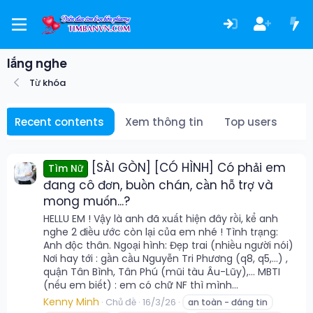
lắng nghe
Từ khóa
Recent contents
Xem thông tin
Top users
[SÀI GÒN] [CÓ HÌNH] Có phải em
Tìm Nữ
đang cô đơn, buồn chán, cần hỗ trợ và
mong muốn...?
HELLU EM ! Vậy là anh đã xuất hiện đây rồi, kể anh
nghe 2 điều ước còn lại của em nhé ! Tình trạng:
Anh độc thân. Ngoại hình: Đẹp trai (nhiều người nói)
Nơi hay tới : gần cầu Nguyễn Tri Phương (q8, q5,...) ,
quận Tân Bình, Tân Phú (mũi tàu Âu-Lũy),... MBTI
(nếu em biết) : em có chữ NF thì mình...
Kenny Minh
Chủ đề
16/3/26
an toàn - đáng tin