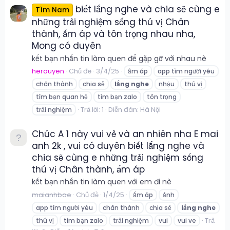
biết lắng nghe và chia sẽ cùng e
Tìm Nam
những trải nghiệm sống thú vị Chân
thành, ấm áp và tôn trọng nhau nha,
Mong có duyên
kết bạn nhắn tin làm quen để gặp gỡ với nhau nè
herauyen
Chủ đề
3/4/25
ấm áp
app tìm người yêu
chân thành
chia sẻ
lắng
nghe
nhậu
thú vị
tìm bạn quan hệ
tìm bạn zalo
tôn trọng
Trả lời: 1
Diễn đàn:
Hà Nội
trải nghiệm
Chúc A 1 này vui vẻ và an nhiên nha E mai
anh 2k , vui có duyên biết lắng nghe và
chia sẽ cùng e những trải nghiệm sống
thú vị Chân thành, ấm áp
kết bạn nhắn tin làm quen với em đi nè
maianhbae
Chủ đề
1/4/25
ấm áp
ảnh
app tìm người yêu
chân thành
chia sẻ
lắng
nghe
Trả
thú vị
tìm bạn zalo
trải nghiệm
vui
vui ve