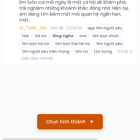
Em luôn coi mỗi ngày là một cơ hội để khám phá,
trải nghiệm những khoảnh khắc đáng nhớ. Hiện tại,
em đang tìm kiếm một mối quan hệ ngắn hạn,
một...
Vi_Tước_Gia
Chủ đề
27/9/25
app tìm người yêu
fwb
hà nội
lắng
nghe
ons
tìm bạn chịch
tìm bạn hà nội
tìm bạn trai hà nội
tìm người yêu
Trả lời: 2
tìm người yêu trên mạng
tìm nữ
tôn trọng
Diễn đàn:
Hà Nội
Chọn tỉnh thành
▼