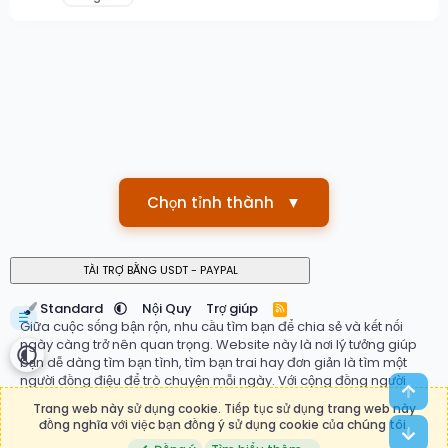
Chọn tỉnh thành
▼
Standard
Nội Quy
Trợ giúp
R
☰
S
Giữa cuộc sống bận rộn, nhu cầu tìm bạn để chia sẻ và kết nối
S
ngày càng trở nên quan trọng. Website này là nơi lý tưởng giúp
bạn dễ dàng tìm bạn tình, tìm bạn trai hay đơn giản là tìm một
người đồng điệu để trò chuyện mỗi ngày. Với cộng đồng người
Top
dùng đa dạng, hệ thống ghép đôi thông minh và giao diện thân
Trang web này sử dụng cookie. Tiếp tục sử dụng trang web này
thiện, bạn có thể nhanh chóng tìm thấy mối quan hệ phù hợp với
đồng nghĩa với việc bạn đồng ý sử dụng cookie của chúng tôi.
Bot
mong muốn của mình. Đừng ngần ngại bắt đầu hành trình kết nối