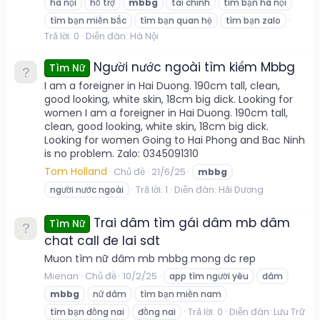
hà nội
hỗ trợ
mbbg
tài chính
tìm bạn hà nội
tìm bạn miền bắc
tìm bạn quan hệ
tìm bạn zalo
Trả lời: 0
Diễn đàn:
Hà Nội
Người nước ngoài tìm kiếm Mbbg
Tìm Nữ
I am a foreigner in Hai Duong. 190cm tall, clean,
good looking, white skin, 18cm big dick. Looking for
women I am a foreigner in Hai Duong. 190cm tall,
clean, good looking, white skin, 18cm big dick.
Looking for women Going to Hai Phong and Bac Ninh
is no problem. Zalo: 0345091310
Tom Holland
Chủ đề
21/6/25
mbbg
Trả lời: 1
Diễn đàn:
Hải Dương
người nước ngoài
Trai dâm tìm gái dâm mb dâm
Tìm Nữ
chat call đe lai sdt
Muon tìm nữ dâm mb mbbg mong dc rep
Mienan
Chủ đề
10/2/25
app tìm người yêu
dâm
mbbg
nữ dâm
tìm bạn miền nam
Trả lời: 0
Diễn đàn:
Lưu Trữ
tìm bạn đồng nai
đồng nai