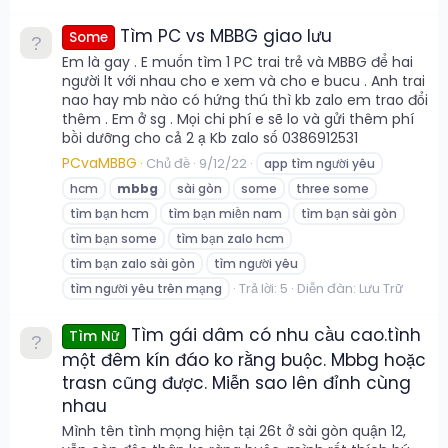
Tìm PC vs MBBG giao lưu
Some
Em là gay . E muốn tìm 1 PC trai trẻ và MBBG để hai
người lt với nhau cho e xem và cho e bucu . Anh trai
nao hay mb nào có hứng thú thì kb zalo em trao đổi
thêm . Em ở sg . Mọi chi phí e sẽ lo và gửi thêm phí
bồi dưỡng cho cả 2 ạ Kb zalo số 0386912531
PCvaMBBG
Chủ đề
9/12/22
app tìm người yêu
hcm
mbbg
sài gòn
some
three some
tìm bạn hcm
tìm bạn miền nam
tìm bạn sài gòn
tìm bạn some
tìm bạn zalo hcm
tìm bạn zalo sài gòn
tìm người yêu
Trả lời: 5
Diễn đàn:
Lưu Trữ
tìm người yêu trên mạng
Tìm gái dâm có nhu cầu cao.tình
Tìm Nữ
một đêm kín đáo ko rằng buộc. Mbbg hoặc
trasn cũng được. Miễn sao lên đỉnh cùng
nhau
Mình tên tình mọng hiện tại 26t ở sài gòn quận 12,