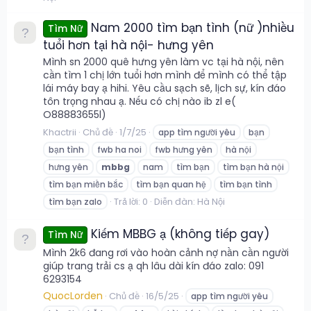
Nam 2000 tìm bạn tình (nữ )nhiều
Tìm Nữ
tuổi hơn tại hà nội- hưng yên
Mình sn 2000 quê hưng yên làm vc tại hà nội, nên
cần tìm 1 chị lớn tuổi hơn mình để mình có thể tập
lái máy bay ạ hihi. Yêu cầu sạch sẽ, lịch sự, kín đáo
tôn trọng nhau ạ. Nếu có chị nào ib zl e(
O88883655l)
Khactrii
Chủ đề
1/7/25
app tìm người yêu
bạn
bạn tình
fwb ha noi
fwb hưng yên
hà nội
hưng yên
mbbg
nam
tìm bạn
tìm bạn hà nội
tìm bạn miền bắc
tìm bạn quan hệ
tìm bạn tình
Trả lời: 0
Diễn đàn:
Hà Nội
tìm bạn zalo
Kiếm MBBG ạ (không tiếp gay)
Tìm Nữ
Mình 2k6 đang rơi vào hoàn cảnh nợ nần cần người
giúp trang trải cs ạ qh lâu dài kín đáo zalo: 091
6293154
QuocLorden
Chủ đề
16/5/25
app tìm người yêu