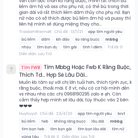
vẫn còn độc thân ko ràng buộc, mình rất thích bú
liếm âm hộ và ass cho phụ nữ, có thể bú trong thời
gian dài và rất thích liếm dâm thủy cho phụ nữ. Bạn
nữ nào có sở thích được bú liếm âm hộ và pussy thì
liên hệ mình sẽ dùng miệng thay cho...
Traidamthemdit
Chủ đề
13/1/21
app tìm người yêu
bú liếm
dâm
kín đáo
ko ràng buộc
mbbg
Trả lời: 0
nhậu
tìm bạn đụ
tìm gái
tình 1 đêm
Diễn đàn:
Lưu Trữ
Tìm Mbbg Hoặc Fwb K Rằng Buộc,
Tìm FWB
Thích Td... Hợp Sẽ Lâu Dài...
Muốn kb tâm sự với chị lớn tuổi hơn, thích tỳnh zục, k
rằng buộc, thoải mái. E ở vt, nếu có cơ hội mình đến
vs nhau nha các chị 0968190295 zalo e ạh. Còn
cảm thấy hợp mình sẽ lâu dài, tùy thuộc vào 2 bên
❤️❤️❤️
Huyhuyvt
Chủ đề
23/4/20
app tìm người yêu
brvt
bú liếm
fwb
không ràng buộc
lâu dài
mbbg
tìm bạn fwb
tìm bạn gái
tìm bạn lâu dài
tìm nữ
Trả lời: 0
Diễn đàn:
Lưu Trữ
vũng tàu