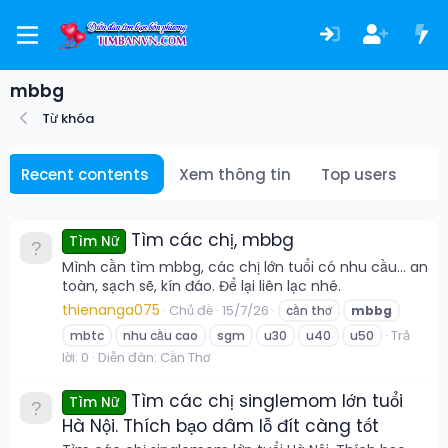
mbbg
Từ khóa
Recent contents
Xem thông tin
Top users
Tìm các chị, mbbg
Tìm Nữ
Mình cần tìm mbbg, các chị lớn tuổi có nhu cầu... an
toàn, sạch sẽ, kín đáo. Để lại liên lạc nhé.
thienanga075
Chủ đề
15/7/26
cần thơ
mbbg
Trả
mbtc
nhu cầu cao
sgm
u30
u40
u50
lời: 0
Diễn đàn:
Cần Thơ
Tìm các chị singlemom lớn tuổi
Tìm Nữ
Hà Nội. Thích bạo dâm lỗ đít càng tốt