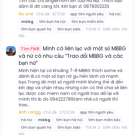
Tìm các chị singlemom lớn tuổi Hà Nội. Thích bạo
dâm lỗ đít càng tốt. Kết bạn zl: 0878302233
No one
Chủ đề
9/7/26
app tìm người yêu
hà nội
mbbg
tìm bạn hà nội
tìm bạn miền bắc
Trả lời: 0
Diễn đàn:
Hà
tìm bạn quan hệ
tìm bạn zalo
Nội
Mình có liên lạc với một số MBBG
Tìm FWB
và nữ có nhu cầu “Trao đổi MBBG và các
bạn nữ”
Mình hiện tại có khoảng 7-8 MBBG thích some và
đánh lẻ.có một số bạn nữ gu hiền lành và mạnh
bạo.Trong đó một số người mình không thể đi đến
kết đẹp và chặn nhau nhưng còn có thể chia sẻ liên
lạc được các mem nam có người trao đổi lại với
mình thì ib zlo 094222789tám nhé.có người thì
trao...
Anh Longg
Chủ đề
27/2/26
app tìm người yêu
hà nội
mbbg
tìm bạn hà nội
tìm bạn miền bắc
Trả lời: 2
Diễn đàn:
Hà
tìm bạn quan hệ
tìm bạn zalo
Nội