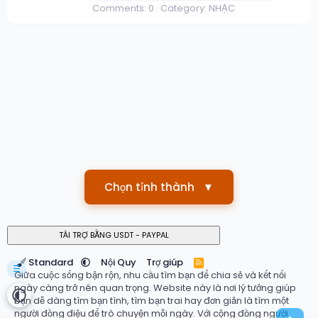
Comments: 0
Category: NHẠC
Chọn tỉnh thành
▼
Standard
Nội Quy
Trợ giúp
R
☰
S
Giữa cuộc sống bận rộn, nhu cầu tìm bạn để chia sẻ và kết nối
S
ngày càng trở nên quan trọng. Website này là nơi lý tưởng giúp
bạn dễ dàng tìm bạn tình, tìm bạn trai hay đơn giản là tìm một
người đồng điệu để trò chuyện mỗi ngày. Với cộng đồng người