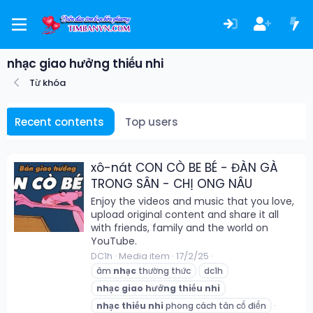
nhạc giao hưởng thiếu nhi
Từ khóa
Recent contents
Top users
xô-nát CON CÒ BE BÉ - ĐÀN GÀ
TRONG SÂN - CHỊ ONG NÂU
Enjoy the videos and music that you love,
upload original content and share it all
with friends, family and the world on
YouTube.
DC1h
Media item
17/2/25
âm
nhạc
thường thức
dc1h
nhạc
giao
hưởng
thiếu
nhi
nhạc
thiếu
nhi
phong cách tân cổ điển