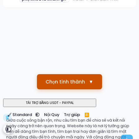
Chọn tỉnh thành
▼
Standard
Nội Quy
Trợ giúp
R
☰
S
Giữa cuộc sống bận rộn, nhu cầu tìm bạn để chia sẻ và kết nối
S
ngày càng trở nên quan trọng. Website này là nơi lý tưởng giúp
bạn dễ dàng tìm bạn tình, tìm bạn trai hay đơn giản là tìm một
người đồng điệu để trò chuyện mỗi ngày. Với cộng đồng người