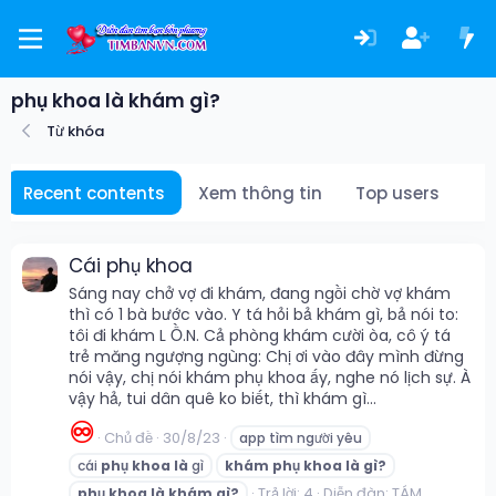
phụ khoa là khám gì?
Từ khóa
Recent contents
Xem thông tin
Top users
Cái phụ khoa
Sáng nay chở vợ đi khám, đang ngồi chờ vợ khám
thì có 1 bà bước vào. Y tá hỏi bả khám gì, bả nói to:
tôi đi khám L Ồ.N. Cả phòng khám cười òa, cô ý tá
trẻ măng ngượng ngùng: Chị ơi vào đây mình đừng
nói vậy, chị nói khám phụ khoa ấy, nghe nó lịch sự. À
vậy hả, tui dân quê ko biết, thì khám gì...
♾️
Chủ đề
30/8/23
app tìm người yêu
cái
phụ
khoa
là
gì
khám
phụ
khoa
là
gì?
Trả lời: 4
Diễn đàn:
TÁM
phụ
khoa
là
khám
gì?