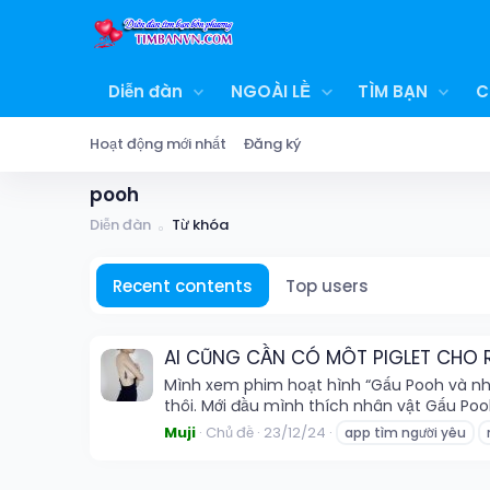
Diễn đàn
NGOÀI LỀ
TÌM BẠN
C
Hoạt động mới nhất
Đăng ký
pooh
Diễn đàn
Từ khóa
Recent contents
Top users
AI CŨNG CẦN CÓ MÔT PIGLET CHO 
Mình xem phim hoạt hình “Gấu Pooh và nhữ
thôi. Mới đầu mình thích nhân vật Gấu Poo
Muji
Chủ đề
23/12/24
app tìm người yêu