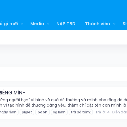
ó gì mới
Media
NẠP TBD
Thành viên
S
RIÊNG MÌNH
ng người bạn” vì hình vẽ quá dễ thương và mình cho rằng đó đ
h vì tạo hình dễ thương đáng yêu, thậm chí đặt tên con mình là P
Trả lời: 4
Diễn đà
ngày rảnh
piglet
pooh
sg lạnh
trà đá tám;