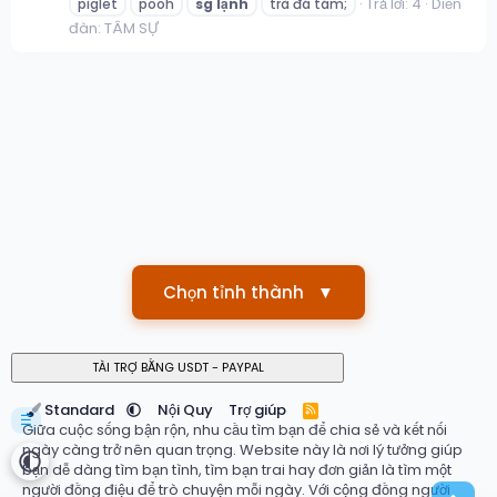
Trả lời: 4
Diễn
piglet
pooh
sg
lạnh
trà đá tám;
đàn:
TÂM SỰ
Chọn tỉnh thành
▼
Standard
Nội Quy
Trợ giúp
R
☰
S
Giữa cuộc sống bận rộn, nhu cầu tìm bạn để chia sẻ và kết nối
S
ngày càng trở nên quan trọng. Website này là nơi lý tưởng giúp
bạn dễ dàng tìm bạn tình, tìm bạn trai hay đơn giản là tìm một
người đồng điệu để trò chuyện mỗi ngày. Với cộng đồng người