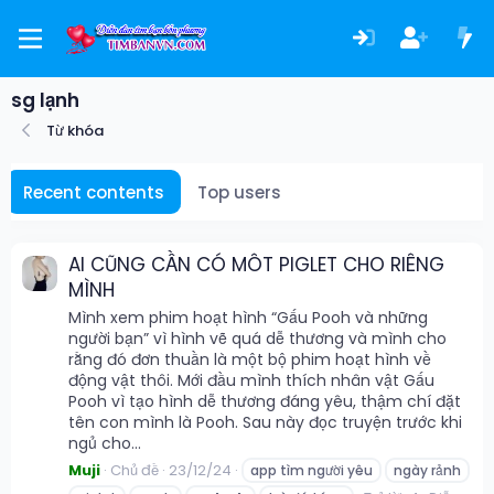
sg lạnh
Từ khóa
Recent contents
Top users
AI CŨNG CẦN CÓ MÔT PIGLET CHO RIÊNG
MÌNH
Mình xem phim hoạt hình “Gấu Pooh và những
người bạn” vì hình vẽ quá dễ thương và mình cho
rằng đó đơn thuần là một bộ phim hoạt hình về
động vật thôi. Mới đầu mình thích nhân vật Gấu
Pooh vì tạo hình dễ thương đáng yêu, thậm chí đặt
tên con mình là Pooh. Sau này đọc truyện trước khi
ngủ cho...
Muji
Chủ đề
23/12/24
app tìm người yêu
ngày rảnh