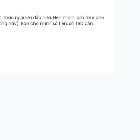
ết nhau ngại lừa đảo nữa. Nên mình làm free cho
g này). Báo cho mình số tiền, số TBD cần...