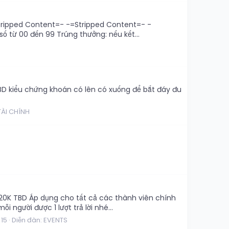
-=Stripped Content=- -=Stripped Content=- -
 từ 00 đến 99 Trúng thưởng: nếu kết...
TBD kiểu chứng khoán có lên có xuống để bắt đáy đu
TÀI CHÍNH
 20K TBD Áp dụng cho tất cả các thành viên chính
 người được 1 lượt trả lời nhé...
 15
Diễn đàn:
EVENTS