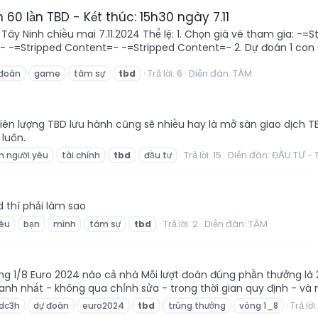
0 lần TBD - Kết thúc: 15h30 ngày 7.11
 Tây Ninh chiều mai 7.11.2024 Thể lệ: 1. Chọn giá vé tham gia: 
 -=Stripped Content=- -=Stripped Content=- 2. Dự đoán 1 con số
Trả lời: 6
Diễn đàn:
TÁM
 đoán
game
tâm sự
tbd
iên lượng TBD lưu hành cũng sẽ nhiều hay là mở sàn giao dịch 
 luôn.
Trả lời: 15
Diễn đàn:
ĐẦU TƯ - 
m người yêu
tài chính
tbd
đầu tư
 thì phải làm sao
Trả lời: 2
Diễn đàn:
TÁM
yêu
bạn
mình
tâm sự
tbd
vòng 1/8 Euro 2024 nào cả nhà Mỗi lượt đoán đúng phần thưởng là
anh nhất - không qua chỉnh sửa - trong thời gian quy định - và mỗi
Trả lời:
dc3h
dự đoán
euro2024
tbd
trúng thưởng
vòng 1_8