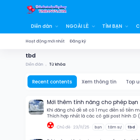
Diễn đàn
NGOÀI LỀ
TÌM BẠN
C
Hoạt động mới nhất
Đăng ký
tbd
Diễn đàn
Từ khóa
Recent contents
Xem thông tin
Top u
Mới thêm tính năng cho phép bạn 
Khi đăng chủ đề sẽ có 1 mục điền số tiền 
Thích hợp nhất là các cô gái post hình :D 
☢️
Chủ đề
23/11/25
bạn
tâm sự
tbd