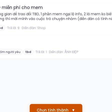
BD miễn phí cho mem
g gian để trao đổi TBD, 1 phần mem ngại lộ info, 2 là mem ko bi
ng thì mời mình vào cuộc trò chuyện nhóm (diễn đàn có tính năn
Trả lời: 9
Diễn đàn:
Shop
bd
Trả lời: 1
Diễn đàn:
ẢNH ĐẸP
tìm người yêu
tbd
Chọn tỉnh thành
▼