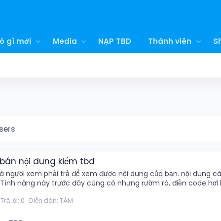
ó gì mới
Media
NẠP TBD
Thành viên
S
sers
bán nội dung kiếm tbd
mà người xem phải trả để xem được nội dung của bạn. nội dung c
(Tính năng này trước đây cũng có nhưng rườm rà, điền code hơi k
Trả lời: 0
Diễn đàn:
TÁM