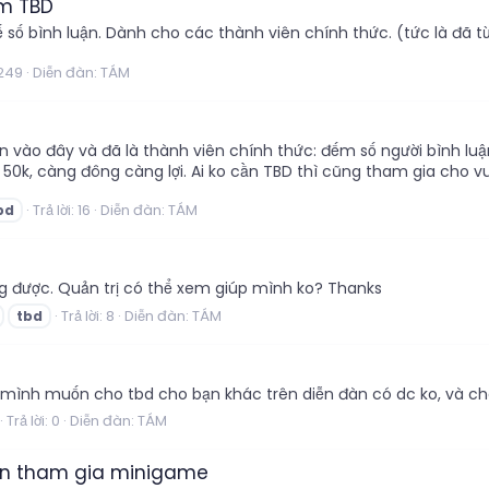
ếm TBD
ế số bình luận. Dành cho các thành viên chính thức. (tức là đã 
 249
Diễn đàn:
TÁM
 vào đây và đã là thành viên chính thức: đếm số người bình luận 
 50k, càng đông càng lợi. Ai ko cần TBD thì cũng tham gia cho v
Trả lời: 16
Diễn đàn:
TÁM
bd
 được. Quản trị có thể xem giúp mình ko? Thanks
Trả lời: 8
Diễn đàn:
TÁM
tbd
 mình muốn cho tbd cho bạn khác trên diễn đàn có dc ko, và c
Trả lời: 0
Diễn đàn:
TÁM
iên tham gia minigame