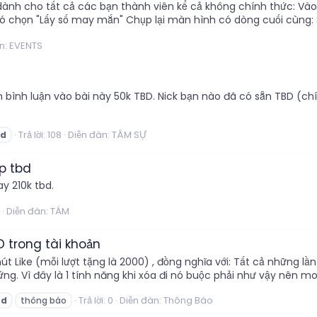
ành cho tất cả các bạn thành viên kể cả không chính thức: Vào
ó chọn "Lấy số may mắn" Chụp lại màn hình có dòng cuối cùng: S
n:
EVENTS
ình luận vào bài này 50k TBD. Nick bạn nào đã có sẵn TBD (chí
Trả lời: 108
Diễn đàn:
TÂM SỰ
bd
p tbd
y 210k tbd.
Diễn đàn:
TÁM
 trong tài khoản
t Like (mỗi lượt tặng là 2000) , đồng nghĩa với: Tất cả những lần
ứng. Vì đây là 1 tính năng khi xóa đi nó buộc phải như vậy nên 
Trả lời: 0
Diễn đàn:
Thông Báo
bd
thông báo