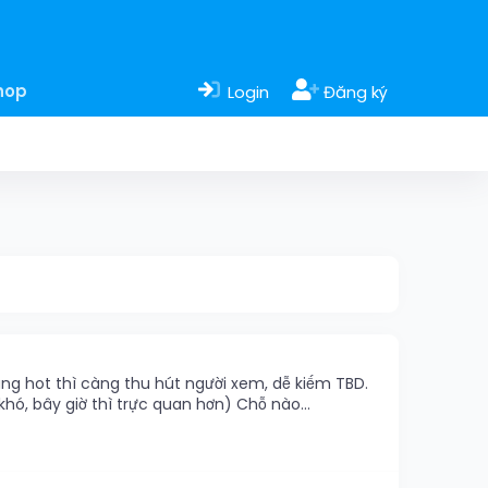
hop
Login
Đăng ký
àng hot thì càng thu hút người xem, dễ kiếm TBD.
hó, bây giờ thì trực quan hơn) Chỗ nào...