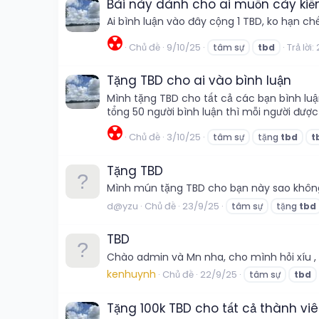
Bài này dành cho ai muốn cày ki
Ai bình luận vào đây cộng 1 TBD, ko hạn ch
☢️
Chủ đề
9/10/25
Trả lời:
tâm sự
tbd
Tặng TBD cho ai vào bình luận
Mình tặng TBD cho tất cả các bạn bình luận
tổng 50 người bình luận thì mỗi người được
☢️
Chủ đề
3/10/25
tâm sự
tặng
tbd
t
Tặng TBD
Mình mún tặng TBD cho bạn này sao không
d@yzu
Chủ đề
23/9/25
tâm sự
tặng
tbd
TBD
Chào admin và Mn nha, cho mình hỏi xíu ,
kenhuynh
Chủ đề
22/9/25
tâm sự
tbd
Tặng 100k TBD cho tất cả thành v