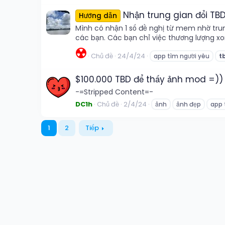
Nhận trung gian đổi T
Hướng dẫn
Mình có nhận 1 số đề nghị từ mem nhờ trun
các bạn. Các bạn chỉ việc thương lượng xo
☢️
Chủ đề
24/4/24
app tìm người yêu
t
$100.000 TBD để thấy ảnh mod =))
-=Stripped Content=-
DC1h
Chủ đề
2/4/24
ảnh
ảnh đẹp
app 
1
2
Tiếp