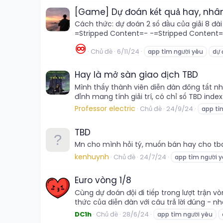
[Game] Dự đoán kết quả hay, nhân 6
Cách thức: dự đoán 2 số đầu của giải 8 đài
=Stripped Content=- -=Stripped Content=-
♾️
Chủ đề
6/11/24
app tìm người yêu
dự
Hay là mở sàn giao dịch TBD
Mình thấy thành viên diễn đàn đông tất nh
đỉnh mang tính giải trí, có chỉ số TBD index
Professor electric
Chủ đề
24/9/24
app tì
TBD
Mn cho mình hỏi tý, muốn bán hay cho tbd
kenhuynh
Chủ đề
24/7/24
app tìm người 
Euro vòng 1/8
Cùng dự đoán đội đi tiếp trong lượt trận 
thức của diễn đàn với câu trả lời đúng - nh
DC1h
Chủ đề
28/6/24
app tìm người yêu