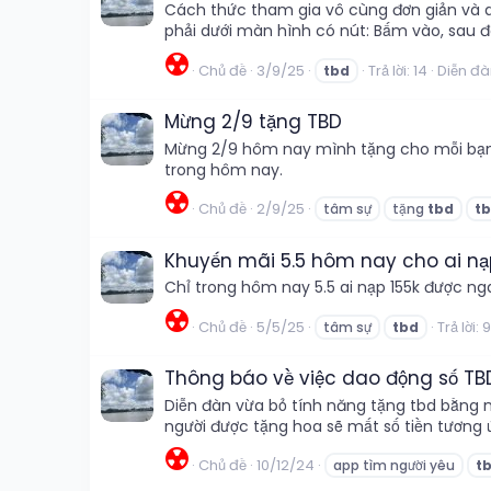
Cách thức tham gia vô cùng đơn giản và d
phải dưới màn hình có nút: Bấm vào, sau đ
☢️
Chủ đề
3/9/25
Trả lời: 14
Diễn đà
tbd
Mừng 2/9 tặng TBD
Mừng 2/9 hôm nay mình tặng cho mỗi bạn b
trong hôm nay.
☢️
Chủ đề
2/9/25
tâm sự
tặng
tbd
t
Khuyến mãi 5.5 hôm nay cho ai nạ
Chỉ trong hôm nay 5.5 ai nạp 155k được nga
☢️
Chủ đề
5/5/25
Trả lời: 9
tâm sự
tbd
Thông báo về việc dao động số TBD
Diễn đàn vừa bỏ tính năng tặng tbd bằng nú
người được tặng hoa sẽ mất số tiền tương 
☢️
Chủ đề
10/12/24
app tìm người yêu
t