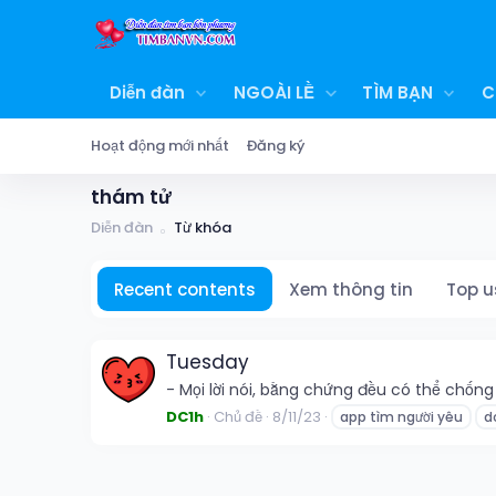
Diễn đàn
NGOÀI LỀ
TÌM BẠN
C
Hoạt động mới nhất
Đăng ký
thám tử
Diễn đàn
Từ khóa
Recent contents
Xem thông tin
Top u
Tuesday
- Mọi lời nói, bằng chứng đều có thể chống 
DC1h
Chủ đề
8/11/23
app tìm người yêu
d