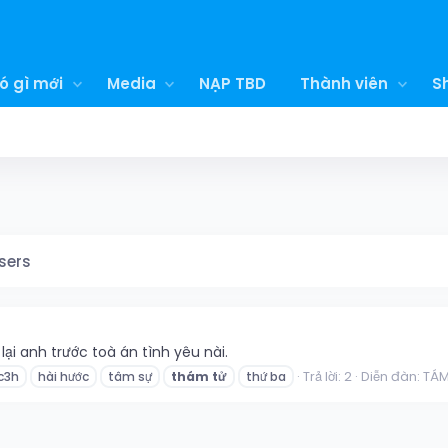
ó gì mới
Media
NẠP TBD
Thành viên
S
sers
lại anh trước toà án tình yêu nài.
Trả lời: 2
Diễn đàn:
TÁ
c3h
hài hước
tâm sự
thám
tử
thứ ba