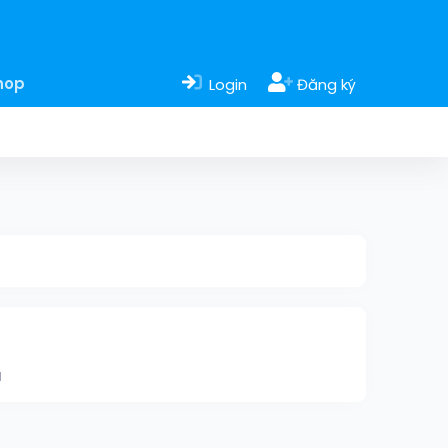
hop
Login
Đăng ký
M