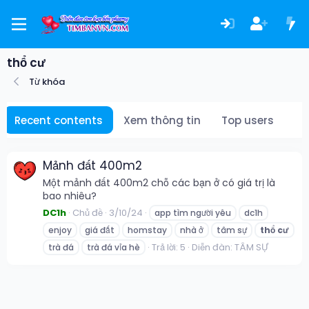
thổ cư
Từ khóa
Recent contents
Xem thông tin
Top users
Mảnh đất 400m2
Một mảnh đất 400m2 chỗ các bạn ở có giá trị là
bao nhiêu?
DC1h
Chủ đề
3/10/24
app tìm người yêu
dc1h
enjoy
giá đất
homstay
nhà ở
tâm sự
thổ
cư
Trả lời: 5
Diễn đàn:
TÂM SỰ
trà đá
trà đá vỉa hè