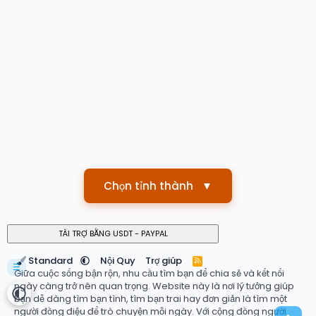
Chọn tỉnh thành
▼
Standard
Nội Quy
Trợ giúp
R
☰
S
Giữa cuộc sống bận rộn, nhu cầu tìm bạn để chia sẻ và kết nối
S
ngày càng trở nên quan trọng. Website này là nơi lý tưởng giúp
bạn dễ dàng tìm bạn tình, tìm bạn trai hay đơn giản là tìm một
người đồng điệu để trò chuyện mỗi ngày. Với cộng đồng người