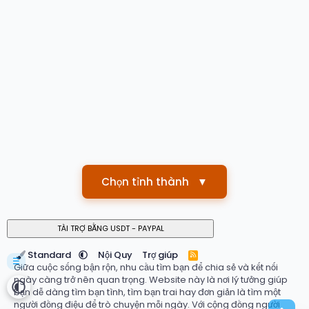
Chọn tỉnh thành
▼
Standard
Nội Quy
Trợ giúp
R
☰
S
Giữa cuộc sống bận rộn, nhu cầu tìm bạn để chia sẻ và kết nối
S
ngày càng trở nên quan trọng. Website này là nơi lý tưởng giúp
bạn dễ dàng tìm bạn tình, tìm bạn trai hay đơn giản là tìm một
người đồng điệu để trò chuyện mỗi ngày. Với cộng đồng người