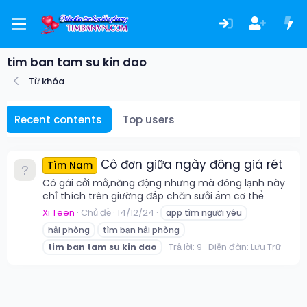
tim ban tam su kin dao
Từ khóa
Recent contents
Top users
Cô đơn giữa ngày đông giá rét
Tìm Nam
Cô gái cởi mở,năng động nhưng mà đông lạnh này
chỉ thích trên giường đắp chăn sưởi ấm cơ thể
Xi Teen
Chủ đề
14/12/24
app tìm người yêu
hải phòng
tìm bạn hải phòng
Trả lời: 9
Diễn đàn:
Lưu Trữ
tim
ban
tam
su
kin
dao