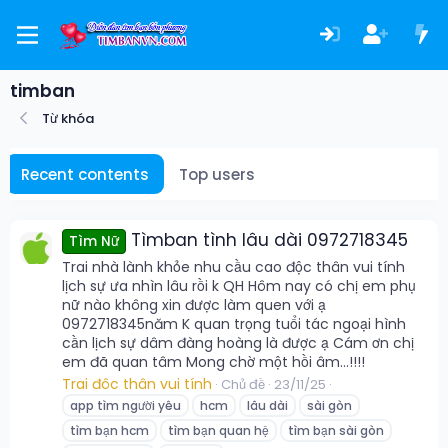
timban
Từ khóa
Recent contents
Top users
Tìmban tình lâu dài 0972718345
Tìm Nữ
Trai nhà lành khỏe nhu cầu cao độc thân vui tính
lịch sự ưa nhìn lâu rồi k QH Hôm nay có chị em phụ
nữ nào không xin được làm quen với ạ
0972718345năm K quan trọng tuổi tác ngoại hình
cần lịch sự dâm đàng hoàng là được ạ Cám ơn chị
em đã quan tâm Mong chờ một hồi âm...!!!!
Trai đôc thân vui tính
Chủ đề
23/11/25
app tìm người yêu
hcm
lâu dài
sài gòn
tìm bạn hcm
tìm bạn quan hệ
tìm bạn sài gòn