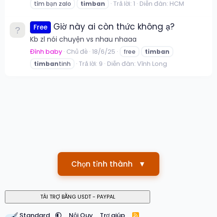
Trả lời: 1
Diễn đàn:
HCM
tìm bạn zalo
timban
Giờ này ai còn thức không ạ?
Free
Kb zl nói chuyện vs nhau nhaaa
Đình baby
Chủ đề
18/6/25
free
timban
Trả lời: 9
Diễn đàn:
Vĩnh Long
timban
tinh
Chọn tỉnh thành
▼
Standard
Nội Quy
Trợ giúp
R