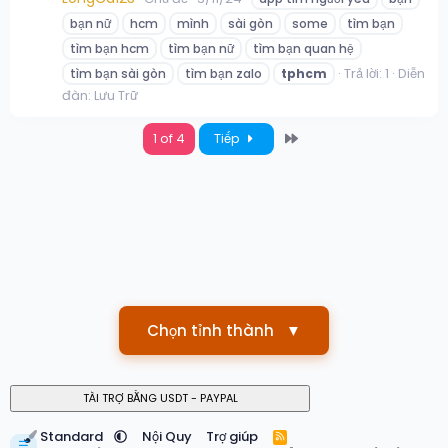
bạn nữ
hcm
mình
sài gòn
some
tìm bạn
tìm bạn hcm
tìm bạn nữ
tìm bạn quan hệ
Trả lời: 1
Diễn
tìm bạn sài gòn
tìm bạn zalo
tphcm
đàn:
Lưu Trữ
Last
1 of 4
Tiếp
Chọn tỉnh thành
▼
Standard
Nội Quy
Trợ giúp
R
☰