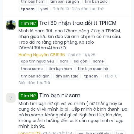
tìm bạn hcm
tìm bạn sài gòn
tìm bạn zalo
Trả lời: 10
Diễn đàn:
Lưu Trữ
tphcm
yoni
Trai 30 nhận trao đổi tt TPHCM
Tìm Nữ
Mình là nam 30t, cao 175cm nặng 77kg ở TPHCM,
nhận giao lưu kín đáo với anh chị em có nhu cầu.
Trao đổi rõ ràng sòng phẳng. Kb zalo
O9một99tám4tám7O
Hoàng Nguyễn CB1996
Chủ đề
11/1/25
app tìm người yêu
hcm
sài gòn
some
three some
tìm bạn hcm
tìm bạn quan hệ
Trả lời: 0
tìm bạn sài gòn
tìm bạn zalo
tphcm
Diễn đàn:
Lưu Trữ
Tìm bạn nữ som
Tìm Nữ
Mình tìm bạn nữ qh với vc mình ( nữ thẳng hay bi
cũng dc vì vk mình là bi . Cặp mình ở bình thạnh. Đã
có kn some. Không phí gì cả. Nghiêm túc, kín đáo,
không ai ảnh hưởng đến ai. K cần ngoại hình vì cặp
mình bth 9x.
LongCa123
Chủ đề
3/11/24
app tìm người yêu
bạn