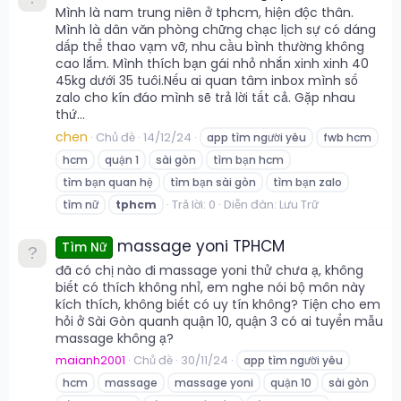
Mình là nam trung niên ở tphcm, hiện độc thân.
Mình là dân văn phòng chững chạc lịch sự có dáng
dấp thể thao vạm vỡ, nhu cầu bình thường không
cao lắm. Mình thích bạn gái nhỏ nhắn xinh xinh 40
45kg dưới 35 tuôi.Nếu ai quan tâm inbox mình số
zalo cho kín đáo mình sẽ trả lời tất cả. Gặp nhau
thứ...
chen
Chủ đề
14/12/24
app tìm người yêu
fwb hcm
hcm
quận 1
sài gòn
tìm bạn hcm
tìm bạn quan hệ
tìm bạn sài gòn
tìm bạn zalo
Trả lời: 0
Diễn đàn:
Lưu Trữ
tìm nữ
tphcm
massage yoni TPHCM
Tìm Nữ
đã có chị nào đi massage yoni thử chưa ạ, không
biết có thích không nhỉ, em nghe nói bộ môn này
kích thích, không biết có uy tín không? Tiện cho em
hỏi ở Sài Gòn quanh quận 10, quận 3 có ai tuyển mẫu
massage không ạ?
maianh2001
Chủ đề
30/11/24
app tìm người yêu
hcm
massage
massage yoni
quận 10
sài gòn