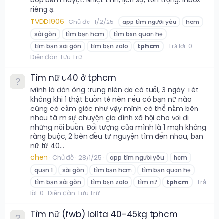
bóp bấm huyệt. Nhiệt tình, lịch sự, tôn trọng. Inbox
riêng ạ.
TVDD1906
Chủ đề
1/2/25
app tìm người yêu
hcm
sài gòn
tìm bạn hcm
tìm bạn quan hệ
Trả lời: 0
tìm bạn sài gòn
tìm bạn zalo
tphcm
Diễn đàn:
Lưu Trữ
Tìm nữ u40 ở tphcm
Mình là đàn ông trung niên đã có tuổi, 3 ngày Têt
không khi 1 thật buồn tẻ nên nếu có bạn nữ nào
cũng có cảm giác như vậy mình có thể nằm bên
nhau tâ m sự chuyện gia đình xã hội cho vơi đi
những nỗi buồn. Đối tượng của mình là 1 mqh không
ràng buộc, 2 bên đều tự nguyện tìm đến nhau, bạn
nữ từ 40...
chen
Chủ đề
28/1/25
app tìm người yêu
hcm
quận 1
sài gòn
tìm bạn hcm
tìm bạn quan hệ
Trả
tìm bạn sài gòn
tìm bạn zalo
tìm nữ
tphcm
lời: 0
Diễn đàn:
Lưu Trữ
Tìm nữ (fwb) lolita 40-45kg tphcm