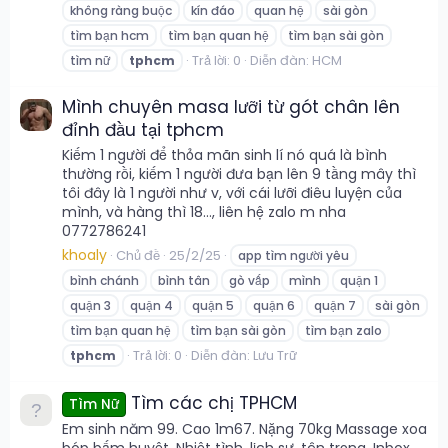
không ràng buộc
kín đáo
quan hệ
sài gòn
tìm bạn hcm
tìm bạn quan hệ
tìm bạn sài gòn
Trả lời: 0
Diễn đàn:
HCM
tìm nữ
tphcm
Mình chuyên masa lưỡi từ gót chân lên
đỉnh đầu tại tphcm
Kiếm 1 người để thỏa mãn sinh lí nó quá là bình
thường rồi, kiếm 1 người đưa bạn lên 9 tầng mây thì
tôi đây là 1 người như v, với cái lưỡi điêu luyện của
mình, và hàng thì 18..., liên hệ zalo m nha
0772786241
khoaly
Chủ đề
25/2/25
app tìm người yêu
bình chánh
bình tân
gò vấp
mình
quận 1
quận 3
quận 4
quận 5
quận 6
quận 7
sài gòn
tìm bạn quan hệ
tìm bạn sài gòn
tìm bạn zalo
Trả lời: 0
Diễn đàn:
Lưu Trữ
tphcm
Tìm các chị TPHCM
Tìm Nữ
Em sinh năm 99. Cao 1m67. Nặng 70kg Massage xoa