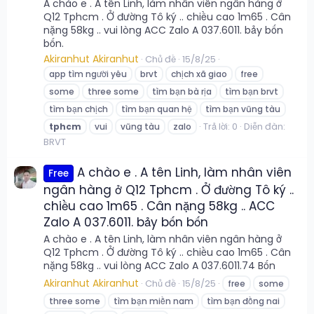
A chào e . A tên Linh, làm nhân viên ngân hàng ở
Q12 Tphcm . Ở đường Tô ký .. chiều cao 1m65 . Cân
nặng 58kg .. vui lòng ACC Zalo A 037.6011. bảy bốn
bốn.
Akiranhut Akiranhut
Chủ đề
15/8/25
app tìm người yêu
brvt
chịch xã giao
free
some
three some
tìm bạn bà rịa
tìm bạn brvt
tìm bạn chịch
tìm bạn quan hệ
tìm bạn vũng tàu
Trả lời: 0
Diễn đàn:
tphcm
vui
vũng tàu
zalo
BRVT
A chào e . A tên Linh, làm nhân viên
Free
ngân hàng ở Q12 Tphcm . Ở đường Tô ký ..
chiều cao 1m65 . Cân nặng 58kg .. ACC
Zalo A 037.6011. bảy bốn bốn
A chào e . A tên Linh, làm nhân viên ngân hàng ở
Q12 Tphcm . Ở đường Tô ký .. chiều cao 1m65 . Cân
nặng 58kg .. vui lòng ACC Zalo A 037.6011.74 Bốn
Akiranhut Akiranhut
Chủ đề
15/8/25
free
some
three some
tìm bạn miền nam
tìm bạn đồng nai