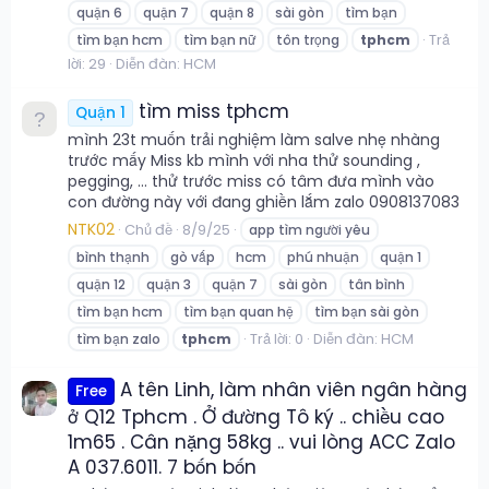
quận 6
quận 7
quận 8
sài gòn
tìm bạn
Trả
tìm bạn hcm
tìm bạn nữ
tôn trọng
tphcm
lời: 29
Diễn đàn:
HCM
tìm miss tphcm
Quận 1
mình 23t muốn trải nghiệm làm salve nhẹ nhàng
trước mấy Miss kb mình với nha thử sounding ,
pegging, ... thử trước miss có tâm đưa mình vào
con đường này với đang ghiền lắm zalo 0908137083
NTK02
Chủ đề
8/9/25
app tìm người yêu
bình thạnh
gò vấp
hcm
phú nhuận
quận 1
quận 12
quận 3
quận 7
sài gòn
tân bình
tìm bạn hcm
tìm bạn quan hệ
tìm bạn sài gòn
Trả lời: 0
Diễn đàn:
HCM
tìm bạn zalo
tphcm
A tên Linh, làm nhân viên ngân hàng
Free
ở Q12 Tphcm . Ở đường Tô ký .. chiều cao
1m65 . Cân nặng 58kg .. vui lòng ACC Zalo
A 037.6011. 7 bốn bốn