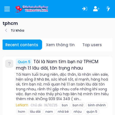
tphcm
Từ khóa
Recent contents
Xem thông tin
Top users
Tôi là Nam tìm bạn nữ TPHCM
Quận 5
mqh 1:1 lâu dài, tôn trọng nhau
Tôi Nam tuổi trung niên, độc thân, là nhân viên sale,
hiện sống ở Nhà Bè, sức khoẻ tốt, sl mạnh, hàng hoá
ok, tìm bạn nữ, mối quan hệ 1:1 an toàn lâu dài tôn
trọng nhau, rảnh thì gặp nhau cafe những khi xong
việc. Bạn nữ nào thấy phù hợp liên hệ mình tìm hiểu
thêm nhé. khÔng 939 914 349 ( xin...
LeNam
Chủ đề
19/10/25
bạn
bạn nữ
bình chánh
hcm
lâu dài
nam
nhà bè
nhậu
quận 5