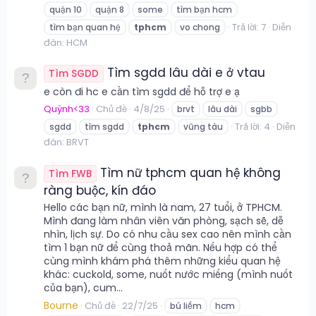
quận 10
quận 8
some
tìm bạn hcm
Trả lời: 7
Diễn
tìm bạn quan hệ
tphcm
vo chong
đàn:
HCM
Tìm sgdd lâu dài e ở vtau
Tìm SGDD
e còn đi hc e cần tìm sgdd để hỗ trợ e ạ
Quỳnh<33
Chủ đề
4/8/25
brvt
lâu dài
sgbb
Trả lời: 4
Diễn
sgdd
tìm sgdd
tphcm
vũng tàu
đàn:
BRVT
Tìm nữ tphcm quan hệ không
Tìm FWB
ràng buộc, kín đáo
Hello các bạn nữ, mình là nam, 27 tuổi, ở TPHCM.
Mình đang làm nhân viên văn phòng, sạch sẽ, dễ
nhìn, lịch sự. Do có nhu cầu sex cao nên mình cần
tìm 1 bạn nữ để cùng thoả mãn. Nếu hợp có thể
cùng mình khám phá thêm những kiểu quan hệ
khác: cuckold, some, nuốt nước miếng (mình nuốt
của bạn), cum...
Bourne
Chủ đề
22/7/25
bú liếm
hcm