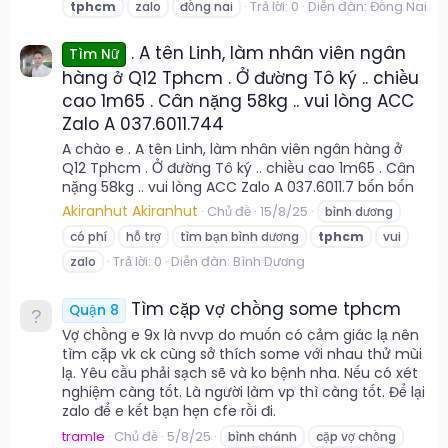
Trả lời: 0
Diễn đàn:
Đồng Nai
tphcm
zalo
đồng nai
. A tên Linh, làm nhân viên ngân
Tìm Nữ
hàng ở Q12 Tphcm . Ở đường Tô ký .. chiều
cao 1m65 . Cân nặng 58kg .. vui lòng ACC
Zalo A 037.6011.744
A chào e . A tên Linh, làm nhân viên ngân hàng ở
Q12 Tphcm . Ở đường Tô ký .. chiều cao 1m65 . Cân
nặng 58kg .. vui lòng ACC Zalo A 037.6011.7 bốn bốn
Akiranhut Akiranhut
Chủ đề
15/8/25
bình dương
có phí
hỗ trợ
tìm bạn bình dương
tphcm
vui
Trả lời: 0
Diễn đàn:
Bình Dương
zalo
Tìm cặp vợ chồng some tphcm
Quận 8
Vợ chồng e 9x là nvvp do muốn có cảm giác lạ nên
tìm cặp vk ck cùng sở thích some với nhau thử mùi
lạ. Yêu cầu phải sạch sẽ và ko bệnh nha. Nếu có xét
nghiệm càng tốt. Là người làm vp thì càng tốt. Để lại
zalo để e kết bạn hẹn cfe rồi đi.
tramle
Chủ đề
5/8/25
bình chánh
cặp vợ chồng