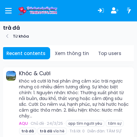
trà đá
Từ khóa
Recent contents
Xem thông tin
Top users
Khóc & Cười
Khóc và cười là hai phản ứng cảm xúc trái ngược
nhưng có nhiều điểm tương đồng. Sự khác biệt
chính: 1. Nguyên nhân: Khóc: Thường xuất phát từ
nỗi buồn, đau khổ, thất vọng hoặc cảm động sâu
sắc. Cười: Do niềm vui, hạnh phúc, sự hài hước hoặc
cảm giác thỏa mãn. 2. Biểu hiện: Khóc: Nước mắt
chảy...
AQU
Chủ đề
24/3/25
app tìm người yêu
tâm sự
Trả lời: 0
Diễn đàn:
TÂM SỰ
trà
đá
trà
đá
vỉa hè