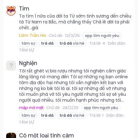
Tìm
Ta tìm 1 nữa của đời ta Từ sớm tinh sương đến chiều
tà Từ Nam ra Bắc, mà chẳng thấy Chả lẽ đời ta phải
chết...già
Lâm Trần Ha
Chủ đề
12/3/25
app tìm người yêu
Trả lời: 4
Diễn đàn:
tâm sự
trà
đá
trà
đá
vỉa hè
TÂM SỰ
Nghiện
Tôi rất ghét vị bia rượu nhưng tôi nghiện cảm giác
lâng lâng nó mang đến Tôi sợ những ng bạn online
tâm địa độc hại nhưng tôi vẫn nghiện kết bạn với
những ng ko bik tôi là ai. tôi sợ những đổ vỡ nhưng
tôi muốn phá vỡ tôi yêu người nhưng tôi sợ sẽ yêu
người quá nhiều. tôi muốn hạnh phúc nhưng tôi...
mập mờ mệt
Chủ đề
28/2/25
app tìm người yêu
Trả lời: 1
Diễn đàn:
tâm sự
trà
đá
trà
đá
vỉa hè
TÂM SỰ
Có một loại tình cảm