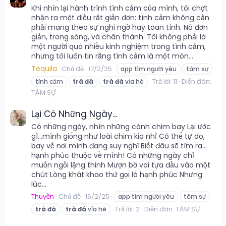
Khi nhìn lại hành trình tình cảm của mình, tôi chợt
nhận ra một điều rất giản đơn: tình cảm không cần
phải mang theo sự nghi ngờ hay toan tính. Nó đơn
giản, trong sáng, và chân thành. Tôi không phải là
một người quá nhiều kinh nghiệm trong tình cảm,
nhưng tôi luôn tin rằng tình cảm là một món...
Tequila
Chủ đề
17/2/25
app tìm người yêu
tâm sự
Trả lời: 11
Diễn đàn:
tình cảm
trà
đá
trà
đá
vỉa hè
TÂM SỰ
Lại Có Những Ngày...
Có những ngày, nhìn những cánh chim bay Lại ước
gì…mình giống như loài chim kia nhỉ Có thể tự do,
bay về nơi mình đang suy nghĩ Biết đâu sẽ tìm ra…
hạnh phúc thuộc về mình! Có những ngày chỉ
muốn ngồi lặng thinh Mượn bờ vai tựa đầu vào một
chút Lòng khát khao thứ gọi là hạnh phúc Nhưng
lúc...
Thuyền
Chủ đề
16/2/25
app tìm người yêu
tâm sự
Trả lời: 2
Diễn đàn:
TÂM SỰ
trà
đá
trà
đá
vỉa hè