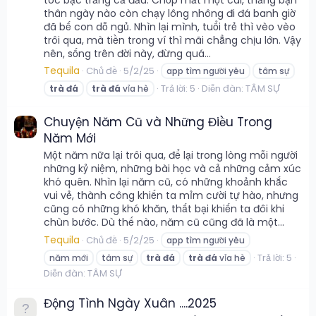
thân ngày nào còn chạy lông nhông đi đá banh giờ
đã bế con dỗ ngủ. Nhìn lại mình, tuổi trẻ thì vèo vèo
trôi qua, mà tiền trong ví thì mãi chẳng chịu lớn. Vậy
nên, sống trên đời này, đừng quá...
Tequila
Chủ đề
5/2/25
app tìm người yêu
tâm sự
Trả lời: 5
Diễn đàn:
TÂM SỰ
trà
đá
trà
đá
vỉa hè
Chuyện Năm Cũ và Những Điều Trong
Năm Mới
Một năm nữa lại trôi qua, để lại trong lòng mỗi người
những kỷ niệm, những bài học và cả những cảm xúc
khó quên. Nhìn lại năm cũ, có những khoảnh khắc
vui vẻ, thành công khiến ta mỉm cười tự hào, nhưng
cũng có những khó khăn, thất bại khiến ta đôi khi
chùn bước. Dù thế nào, năm cũ cũng đã là một...
Tequila
Chủ đề
5/2/25
app tìm người yêu
Trả lời: 5
năm mới
tâm sự
trà
đá
trà
đá
vỉa hè
Diễn đàn:
TÂM SỰ
Động Tình Ngày Xuân ....2025