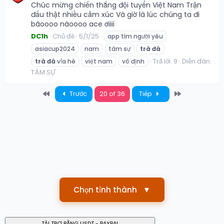
Chúc mừng chiến thắng đội tuyển Việt Nam Trận
đấu thật nhiều cảm xúc Và giờ là lúc chúng ta đi
bãoooo nàoooo ace ơiiii
DC1h
Chủ đề
5/1/25
app tìm người yêu
asiacup2024
nam
tâm sự
trà
đá
Trả lời: 9
Diễn đàn:
trà
đá
vỉa hè
việt nam
vô định
TÂM SỰ
First
Last
Trước
20 of 36
Tiếp
Chọn tỉnh thành
▼