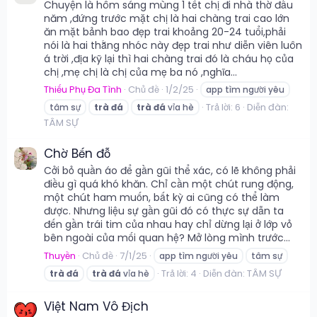
Chuyện là hôm sáng mùng 1 tết chị đi nhà thờ đầu
năm ,đứng trước mặt chị là hai chàng trai cao lớn
ăn mặt bảnh bao đẹp trai khoảng 20-24 tuổi,phải
nói là hai thằng nhóc này đẹp trai như diễn viên luôn
á trời ,địa kỹ lại thì hai chàng trai đó là cháu họ của
chị ,mẹ chị là chị của mẹ ba nó ,nghĩa...
Thiếu Phụ Đa Tình
Chủ đề
1/2/25
app tìm người yêu
Trả lời: 6
Diễn đàn:
tâm sự
trà
đá
trà
đá
vỉa hè
TÂM SỰ
Chờ Bến đỗ
Cởi bỏ quần áo để gần gũi thể xác, có lẽ không phải
điều gì quá khó khăn. Chỉ cần một chút rung động,
một chút ham muốn, bất kỳ ai cũng có thể làm
được. Nhưng liệu sự gần gũi đó có thực sự dẫn ta
đến gần trái tim của nhau hay chỉ dừng lại ở lớp vỏ
bên ngoài của mối quan hệ? Mở lòng mình trước...
Thuyền
Chủ đề
7/1/25
app tìm người yêu
tâm sự
Trả lời: 4
Diễn đàn:
TÂM SỰ
trà
đá
trà
đá
vỉa hè
Việt Nam Vô Địch