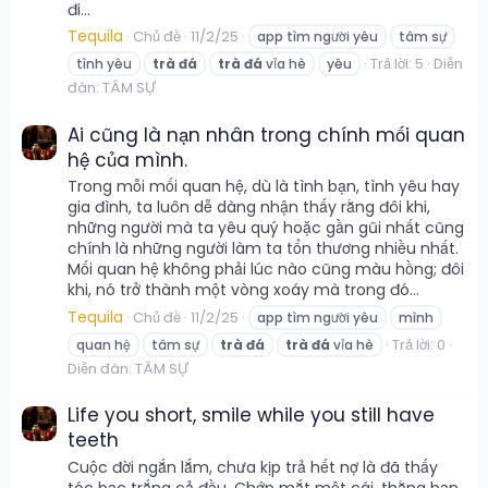
đi...
Tequila
Chủ đề
11/2/25
app tìm người yêu
tâm sự
Trả lời: 5
Diễn
tình yêu
trà
đá
trà
đá
vỉa hè
yêu
đàn:
TÂM SỰ
Ai cũng là nạn nhân trong chính mối quan
hệ của mình.
Trong mỗi mối quan hệ, dù là tình bạn, tình yêu hay
gia đình, ta luôn dễ dàng nhận thấy rằng đôi khi,
những người mà ta yêu quý hoặc gần gũi nhất cũng
chính là những người làm ta tổn thương nhiều nhất.
Mối quan hệ không phải lúc nào cũng màu hồng; đôi
khi, nó trở thành một vòng xoáy mà trong đó...
Tequila
Chủ đề
11/2/25
app tìm người yêu
mình
Trả lời: 0
quan hệ
tâm sự
trà
đá
trà
đá
vỉa hè
Diễn đàn:
TÂM SỰ
Life you short, smile while you still have
teeth
Cuộc đời ngắn lắm, chưa kịp trả hết nợ là đã thấy
tóc bạc trắng cả đầu. Chớp mắt một cái, thằng bạn