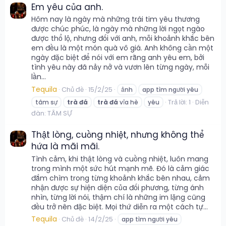
Em yêu của anh.
Hôm nay là ngày mà những trái tim yêu thương
được chúc phúc, là ngày mà những lời ngọt ngào
được thổ lộ, nhưng đối với anh, mỗi khoảnh khắc bên
em đều là một món quà vô giá. Anh không cần một
ngày đặc biệt để nói với em rằng anh yêu em, bởi
tình yêu này đã nảy nở và vươn lên từng ngày, mỗi
lần...
Tequila
Chủ đề
15/2/25
ảnh
app tìm người yêu
Trả lời: 1
Diễn
tâm sự
trà
đá
trà
đá
vỉa hè
yêu
đàn:
TÂM SỰ
Thật lòng, cuồng nhiệt, nhưng không thể
hứa là mãi mãi.
Tình cảm, khi thật lòng và cuồng nhiệt, luôn mang
trong mình một sức hút mạnh mẽ. Đó là cảm giác
đắm chìm trong từng khoảnh khắc bên nhau, cảm
nhận được sự hiện diện của đối phương, từng ánh
nhìn, từng lời nói, thậm chí là những im lặng cũng
đều trở nên đặc biệt. Mọi thứ diễn ra một cách tự...
Tequila
Chủ đề
14/2/25
app tìm người yêu