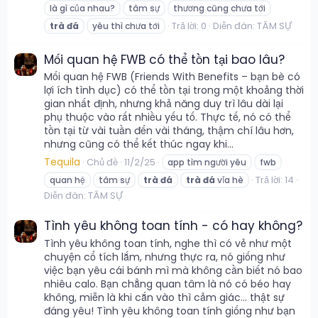
là gì của nhau?
tâm sự
thương cũng chưa tới
Trả lời: 0
Diễn đàn:
TÂM SỰ
trà
đá
yêu thì chưa tới
Mối quan hệ FWB có thể tồn tại bao lâu?
Mối quan hệ FWB (Friends With Benefits – bạn bè có
lợi ích tình dục) có thể tồn tại trong một khoảng thời
gian nhất định, nhưng khả năng duy trì lâu dài lại
phụ thuộc vào rất nhiều yếu tố. Thực tế, nó có thể
tồn tại từ vài tuần đến vài tháng, thậm chí lâu hơn,
nhưng cũng có thể kết thúc ngay khi...
Tequila
Chủ đề
11/2/25
app tìm người yêu
fwb
Trả lời: 14
quan hệ
tâm sự
trà
đá
trà
đá
vỉa hè
Diễn đàn:
TÂM SỰ
Tình yêu không toan tính - có hay không?
Tình yêu không toan tính, nghe thì có vẻ như một
chuyện cổ tích lắm, nhưng thực ra, nó giống như
việc bạn yêu cái bánh mì mà không cần biết nó bao
nhiêu calo. Bạn chẳng quan tâm là nó có béo hay
không, miễn là khi cắn vào thì cảm giác… thật sự
đáng yêu! Tình yêu không toan tính giống như bạn