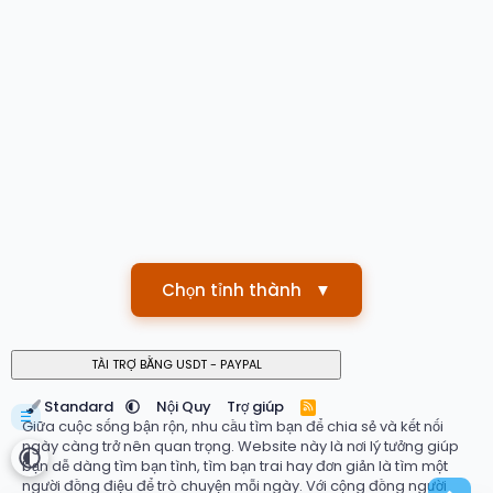
Chọn tỉnh thành
▼
Standard
Nội Quy
Trợ giúp
R
☰
S
Giữa cuộc sống bận rộn, nhu cầu tìm bạn để chia sẻ và kết nối
S
ngày càng trở nên quan trọng. Website này là nơi lý tưởng giúp
bạn dễ dàng tìm bạn tình, tìm bạn trai hay đơn giản là tìm một
người đồng điệu để trò chuyện mỗi ngày. Với cộng đồng người