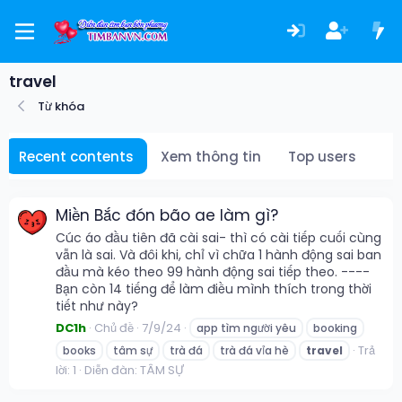
travel
Từ khóa
Recent contents
Xem thông tin
Top users
Miền Bắc đón bão ae làm gì?
Cúc áo đầu tiên đã cài sai- thì có cài tiếp cuối cùng
vẫn là sai. Và đôi khi, chỉ vì chữa 1 hành động sai ban
đầu mà kéo theo 99 hành động sai tiếp theo. ----
Bạn còn 14 tiếng để làm điều mình thích trong thời
tiết như này?
DC1h
Chủ đề
7/9/24
app tìm người yêu
booking
Trả
books
tâm sự
trà đá
trà đá vỉa hè
travel
lời: 1
Diễn đàn:
TÂM SỰ