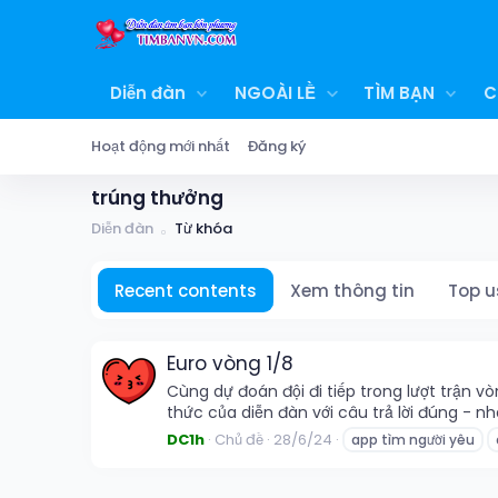
Diễn đàn
NGOÀI LỀ
TÌM BẠN
C
Hoạt động mới nhất
Đăng ký
trúng thưởng
Diễn đàn
Từ khóa
Recent contents
Xem thông tin
Top u
Euro vòng 1/8
Cùng dự đoán đội đi tiếp trong lượt trận 
thức của diễn đàn với câu trả lời đúng - nh
DC1h
Chủ đề
28/6/24
app tìm người yêu