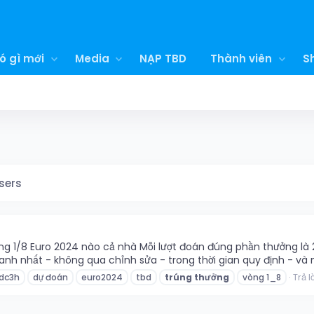
ó gì mới
Media
NẠP TBD
Thành viên
S
sers
vòng 1/8 Euro 2024 nào cả nhà Mỗi lượt đoán đúng phần thưởng là
anh nhất - không qua chỉnh sửa - trong thời gian quy định - và mỗi
Trả lờ
dc3h
dự đoán
euro2024
tbd
trúng
thưởng
vòng 1_8