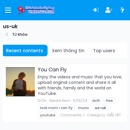
us-uk
Từ khóa
Recent contents
Xem thông tin
Top users
You Can Fly
Enjoy the videos and music that you love,
upload original content and share it all
with friends, family and the world on
YouTube.
DC1h
Media item
5/10/24
dc1h
free
look mom i can fly
music
us-uk
Comments: 1
Category: GIẢI TRÍ
youtube