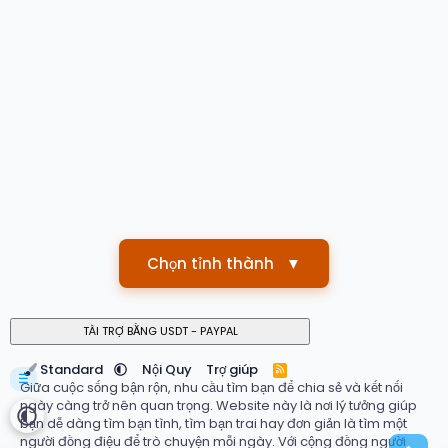
Chọn tỉnh thành
▼
Standard
Nội Quy
Trợ giúp
R
☰
S
Giữa cuộc sống bận rộn, nhu cầu tìm bạn để chia sẻ và kết nối
S
ngày càng trở nên quan trọng. Website này là nơi lý tưởng giúp
bạn dễ dàng tìm bạn tình, tìm bạn trai hay đơn giản là tìm một
người đồng điệu để trò chuyện mỗi ngày. Với cộng đồng người