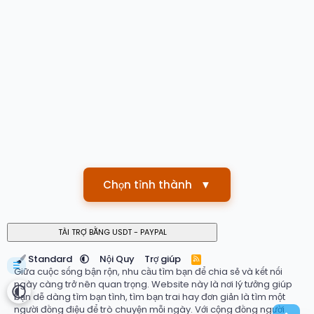
Chọn tỉnh thành
▼
Standard
Nội Quy
Trợ giúp
R
☰
S
Giữa cuộc sống bận rộn, nhu cầu tìm bạn để chia sẻ và kết nối
S
ngày càng trở nên quan trọng. Website này là nơi lý tưởng giúp
bạn dễ dàng tìm bạn tình, tìm bạn trai hay đơn giản là tìm một
người đồng điệu để trò chuyện mỗi ngày. Với cộng đồng người