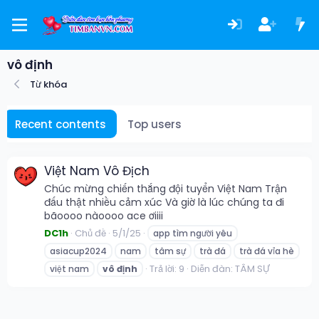
vô định
Từ khóa
Recent contents
Top users
Việt Nam Vô Địch
Chúc mừng chiến thắng đội tuyển Việt Nam Trận
đấu thật nhiều cảm xúc Và giờ là lúc chúng ta đi
bãoooo nàoooo ace ơiiii
DC1h
Chủ đề
5/1/25
app tìm người yêu
asiacup2024
nam
tâm sự
trà đá
trà đá vỉa hè
Trả lời: 9
Diễn đàn:
TÂM SỰ
việt nam
vô
định