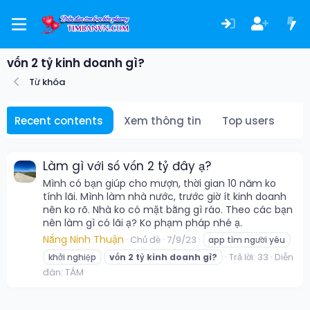
vốn 2 tỷ kinh doanh gì?
Từ khóa
Recent contents
Xem thông tin
Top users
Làm gì với số vốn 2 tỷ đây ạ?
Mình có bạn giúp cho mượn, thời gian 10 năm ko
tính lãi. Mình làm nhà nước, trước giờ ít kinh doanh
nên ko rõ. Nhà ko có mặt bằng gì ráo. Theo các bạn
nên làm gì có lãi ạ? Ko phạm pháp nhé ạ.
Nắng Ninh Thuận
Chủ đề
7/9/23
app tìm người yêu
Trả lời: 33
Diễn
khởi nghiệp
vốn
2
tỷ
kinh
doanh
gì?
đàn:
TÁM