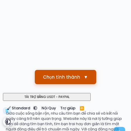
Chọn tỉnh thành
▼
Standard
Nội Quy
Trợ giúp
R
☰
S
Giữa cuộc sống bận rộn, nhu cầu tìm bạn để chia sẻ và kết nối
S
ngày càng trở nên quan trọng. Website này là nơi lý tưởng giúp
bạn dễ dàng tìm bạn tình, tìm bạn trai hay đơn giản là tìm một
người đồng điệu để trò chuyện mỗi ngày. Với cộng đồng người