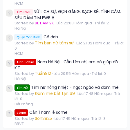
HCM
NỮ LỊCH SỰ, GỌN GÀNG, SẠCH SẼ, TÌNH CẢM.
Tìm FWB
SIÊU DÂM TIM FWB Ạ
Started by
BE DAM 2K
Lúc 22:03 Hôm qua
Trả lời: 2
Hà Nội
Cô đơn
Quận Tân Bình
Tìm bạn nữ tâm sự
Started by
Lúc 21:32 Hôm qua
Trả lời:
0
HCM
Nam Hà Nội . Cần tìm chị em có giúp đỡ
Tình 1 đêm
K.T
Tuấn912
Started by
Lúc 20:55 Hôm qua
Trả lời: 0
Hà Nội
Tìm nữ nồng nhiệt - ngọt ngào và đam mê
Tìm Nữ
Đam mê bất tận 69
Started by
Lúc 17:48 Hôm qua
Trả
lời: 0
Hải Phòng
Cần 1 nam lẻ some
Some
Son3825
Started by
Lúc 17:45 Hôm qua
Trả lời: 3
BRVT