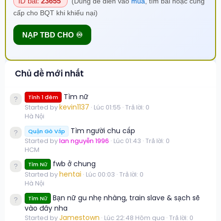
ID bài:
23655
(Dùng để điền vào
mua
, tìm bài hoặc cung
cấp cho BQT khi khiếu nại)
NẠP TBD CHO ♾️
Chủ đề mới nhất
Tìm nữ
Tình 1 đêm
kevin1137
Started by
Lúc 01:55
Trả lời: 0
Hà Nội
Tìm người chu cấp
Quận Gò Vấp
Started by
lan nguyễn 1996
Lúc 01:43
Trả lời: 0
HCM
fwb ở chung
Tìm Nữ
hentai
Started by
Lúc 00:03
Trả lời: 0
Hà Nội
Bạn nữ gu nhẹ nhàng, train slave & sạch sẽ
Tìm Nữ
vào đây nha
Jamestown
Started by
Lúc 22:48 Hôm qua
Trả lời: 0