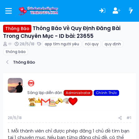
Thông Báo Về Quy Định Đăng Bài
Thông Báo
Trong Chuyên Mục - ID bài: 23655
T
N
T
♾️
28/5/18
app tìm người yêu
nội quy
quy định
h
g
ừ
thông báo
r
à
k
e
y
h
Thông Báo
a
g
ó
d
ử
a
s
i
♾️
t
a
r
Sáng lập diễn đàn
Administrator
Chính Thức
t
e
r
28/5/18
#1
1. Mỗi thành viên chỉ được phép đăng 1 chủ đề tìm bạn
tại 1 chuyên mục. Nếu bạn từng đăng chủ đề, có thể