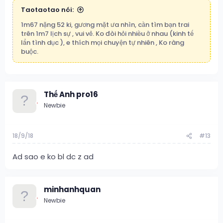
Taotaotao nói:
1m67 nặng 52 ki, gương mặt ưa nhìn, cần tìm bạn trai
trên 1m7 lịch sự , vui vẻ. Ko đòi hỏi nhiều ở nhau (kinh tế
lẩn tình dục ), e thích mọi chuyện tự nhiên , Ko ràng
buộc.
Thế Anh pro16
Newbie
18/9/18
#13
Ad sao e ko bl dc z ad
minhanhquan
Newbie