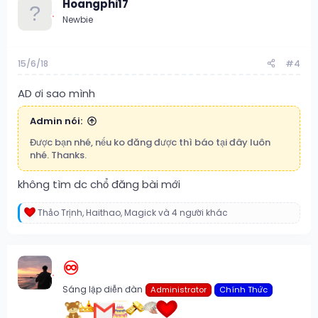
Hoangphi17
i
Newbie
o
n
s
:
15/6/18
#4
AD ơi sao mình
Admin nói:
Được bạn nhé, nếu ko đăng được thì báo tại đây luôn
nhé. Thanks.
không tìm dc chổ đăng bài mới
Thảo Trịnh
,
Haithao
,
Magick
và 4 người khác
R
e
a
c
♾️
t
i
o
Sáng lập diễn đàn
Administrator
Chính Thức
n
s