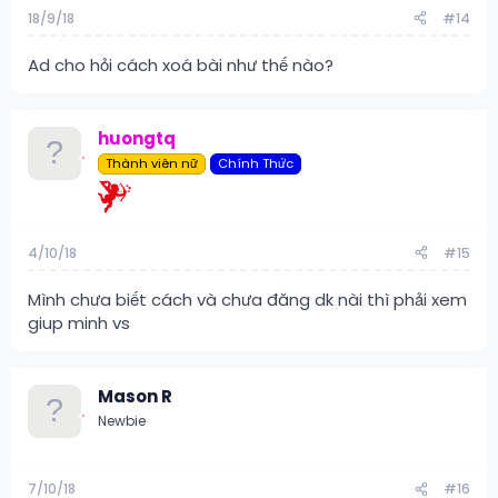
18/9/18
#14
Ad cho hỏi cách xoá bài như thế nào?
huongtq
Thành viên nữ
Chính Thức
4/10/18
#15
Mình chưa biết cách và chưa đăng dk nài thì phải xem
giup minh vs
Mason R
Newbie
7/10/18
#16