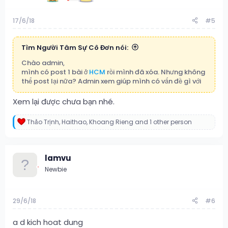
:
17/6/18
#5
Tìm Người Tâm Sự Cô Đơn nói:
Chào admin,
mình có post 1 bài ở
HCM
rồi mình đã xóa. Nhưng không
thể post lại nữa? Admin xem giúp mình có vấn đề gì với
Xem lại được chưa bạn nhé.
Thảo Trịnh
,
Haithao
,
Khoang Rieng
and 1 other person
R
e
a
c
lamvu
t
i
Newbie
o
n
s
:
29/6/18
#6
a d kich hoat dung