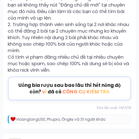
bạn sẽ không thấy nút "Đăng chủ đề mới" tại chuyên
mục đó nữa. Điều cần làm là các bạn có thể tìm bài
của mình và up lên.
2. Trường hợp thành viên sinh sống tại 2 nơi khác nhau
có thể đăng 2 bài tại 2 chuyên mục nhưng ko khuyến
khích. Tuy nhiên nội dung 2 bài phải khác nhau và
không sao chép 100% bài của người khác hoặc của
mình.
Cố tình vi phạm đăng nhiều chủ đề tại nhiều chuyên
mục hoặc spam, sao chép 100% nội dung sẽ bị xóa và
khóa nick vĩnh viễn.
Uống bia rượu sau bao lâu thì hết nồng độ
cồn?
vì
đã có
CÔNG CỤ KIỂM TRA
Sửa lần cuối:
14/11/18
HoanglongU30
,
Phupro
,
Ôngkẹ
và 31 người khác
R
e
a
c