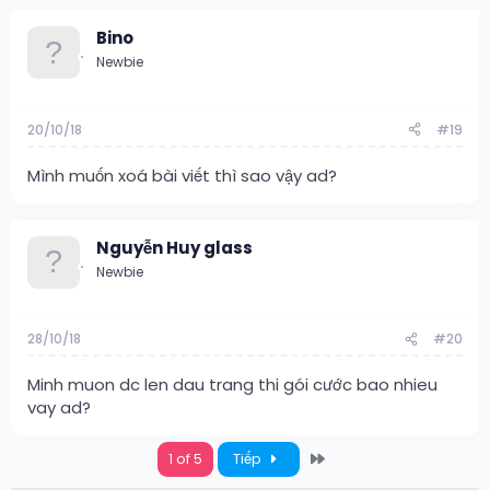
Bino
Newbie
20/10/18
#19
Mình muốn xoá bài viết thì sao vậy ad?
Nguyễn Huy glass
Newbie
28/10/18
#20
Minh muon dc len dau trang thi gói cước bao nhieu
vay ad?
Last
1 of 5
Tiếp