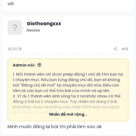
với
Giothoangxxx
Newbie
16/10/18
#18
Admin nói:
1. Mỗi thành viên chỉ được phép đăng 1 chủ đề tìm bạn tại
1 chuyên mục. Nếu bạn từng đăng chủ đề, bạn sẽ không
nút "Đăng chủ đề mới" tại chuyên mục đó nữa. Điều cần
làm là các bạn có thể tìm bài của mình và up lên.
2. Ví dụ 1 thành viên sinh sống tại 2 nơi khác nhau có thể
đăng 2 bài tại 2 chuyên mục. Tuy nhiên nội dung 2 bài
phải khác nhau và không sao chép 100% bài của người
khác hoặc của mình.
Nhấn để mở rộng...
Cố tình vi phạm đăng nhiều chủ đề tại nhiều chuyên mục
hoặc spam, sao chép 100% nội dung sẽ bị xóa và khóa
Mình muốn đăng lại bài thì phải làm sao ak
nick vĩnh viễn.