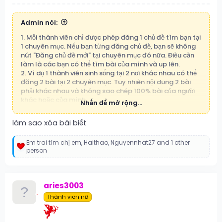
Admin nói:
1. Mỗi thành viên chỉ được phép đăng 1 chủ đề tìm bạn tại
1 chuyên mục. Nếu bạn từng đăng chủ đề, bạn sẽ không
nút "Đăng chủ đề mới" tại chuyên mục đó nữa. Điều cần
làm là các bạn có thể tìm bài của mình và up lên.
2. Ví dụ 1 thành viên sinh sống tại 2 nơi khác nhau có thể
đăng 2 bài tại 2 chuyên mục. Tuy nhiên nội dung 2 bài
phải khác nhau và không sao chép 100% bài của người
khác hoặc của mình.
Nhấn để mở rộng...
Cố tình vi phạm đăng nhiều chủ đề tại nhiều chuyên mục
hoặc spam, sao chép 100% nội dung sẽ bị xóa và khóa
làm sao xóa bài biết
nick vĩnh viễn.
Em trai tìm chị em
,
Haithao
,
Nguyennhat27
and 1 other
R
person
e
a
c
t
aries3003
i
Thành viên nữ
o
n
s
: