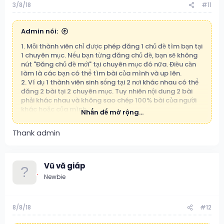
3/8/18
#11
Admin nói:
1. Mỗi thành viên chỉ được phép đăng 1 chủ đề tìm bạn tại
1 chuyên mục. Nếu bạn từng đăng chủ đề, bạn sẽ không
nút "Đăng chủ đề mới" tại chuyên mục đó nữa. Điều cần
làm là các bạn có thể tìm bài của mình và up lên.
2. Ví dụ 1 thành viên sinh sống tại 2 nơi khác nhau có thể
đăng 2 bài tại 2 chuyên mục. Tuy nhiên nội dung 2 bài
phải khác nhau và không sao chép 100% bài của người
khác hoặc của mình.
Nhấn để mở rộng...
Cố tình vi phạm đăng nhiều chủ đề tại nhiều chuyên mục
hoặc spam, sao chép 100% nội dung sẽ bị xóa và khóa
Thank admin
nick vĩnh viễn.
Vũ vă giáp
Newbie
8/8/18
#12