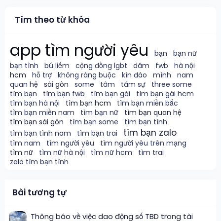
Tìm theo từ khóa
app tìm người yêu
bạn
bạn nữ
bạn tình
bú liếm
cộng đồng lgbt
dâm
fwb
hà nội
hcm
hỗ trợ
không ràng buộc
kín đáo
mình
nam
quan hệ
sài gòn
some
tâm
tâm sự
three some
tìm bạn
tìm bạn fwb
tìm bạn gái
tìm bạn gái hcm
tìm bạn hà nội
tìm bạn hcm
tìm bạn miền bắc
tìm bạn miền nam
tìm bạn nữ
tìm bạn quan hệ
tìm bạn sài gòn
tìm bạn some
tìm bạn tình
tìm bạn zalo
tìm bạn tình nam
tìm bạn trai
tìm nam
tìm người yêu
tìm người yêu trên mạng
tìm nữ
tìm nữ hà nội
tìm nữ hcm
tìm trai
zalo tìm bạn tình
Bài tương tự
Thông báo về việc dao động số TBD trong tài