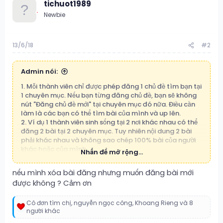
tichuot1989
t
i
Newbie
o
n
s
:
13/6/18
#2
Admin nói:
1. Mỗi thành viên chỉ được phép đăng 1 chủ đề tìm bạn tại
1 chuyên mục. Nếu bạn từng đăng chủ đề, bạn sẽ không
nút "Đăng chủ đề mới" tại chuyên mục đó nữa. Điều cần
làm là các bạn có thể tìm bài của mình và up lên.
2. Ví dụ 1 thành viên sinh sống tại 2 nơi khác nhau có thể
đăng 2 bài tại 2 chuyên mục. Tuy nhiên nội dung 2 bài
phải khác nhau và không sao chép 100% bài của người
khác hoặc của mình.
Nhấn để mở rộng...
Cố tình vi phạm đăng nhiều chủ đề tại nhiều chuyên mục
hoặc spam, sao chép 100% nội dung sẽ bị xóa và khóa
nếu mình xóa bài đăng nhưng muốn đăng bài mới
nick vĩnh viễn.
được không ? Cảm ơn
Cô đơn tìm chị
,
nguyễn ngọc công
,
Khoang Rieng
và 8
R
người khác
e