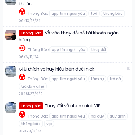
khoản
☢️
Thông Báo
app tìm người yêu
tbd
thông báo
0
6K
10/12/24
Về việc thay đổi số tài khoản ngân
Thông Báo
hàng
♾️
Thông Báo
app tìm người yêu
thay đổi
0
6K
6/11/24
G
Giải thích về huy hiệu bên dưới nick
h
☢️
Thông Báo
app tìm người yêu
tâm sự
trà đá
i
trà đá vỉa hè
m
l
26
48K
27/4/24
ạ
Thay đổi về nhóm nick VIP
Thông Báo
i
☢️
Thông Báo
app tìm người yêu
nội quy
quy định
thông báo
vip
0
12K
20/9/23