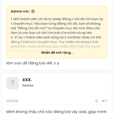
Admin nói:
1. Mỗi thành viên chỉ được phép đăng 1 chủ đề tìm bạn tại
1 chuyên mục. Nếu bạn từng đăng chủ đề, bạn sẽ không
nút "Đăng chủ đề mới" tại chuyên mục đó nữa. Điều cần
làm là các bạn có thể tìm bài của mình và up lên.
2. Ví dụ 1 thành viên sinh sống tại 2 nơi khác nhau có thể
đăng 2 bài tại 2 chuyên mục. Tuy nhiên nội dung 2 bài
phải khác nhau và không sao chép 100% bài của người
khác hoặc của mình.
Nhấn để mở rộng...
Cố tình vi phạm đăng nhiều chủ đề tại nhiều chuyên mục
hoặc spam, sao chép 100% nội dung sẽ bị xóa và khóa
làm sao để đăng bài viết v ạ
nick vĩnh viễn.
XXX.
Newbie
13/10/18
#17
Mình không thấy chổ nào đăng bài vậy add, giúp mình