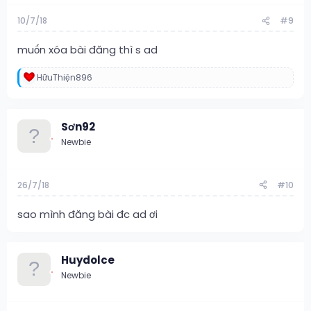
10/7/18
#9
muốn xóa bài đăng thì s ad
HữuThiện896
R
e
a
c
Sơn92
t
i
Newbie
o
n
s
:
26/7/18
#10
sao mình đăng bài đc ad ơi
Huydolce
Newbie