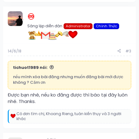
a
c
t
♾️
i
o
Sáng lập diễn đàn
Administrator
Chính Thức
n
s
:
14/6/18
#3
tichuot1989 nói:
nếu mình xóa bài đăng nhưng muốn đăng bài mới được
không ? Cảm ơn
Được bạn nhé, nếu ko đăng được thì báo tại đây luôn
nhé. Thanks.
Cô đơn tìm chị
,
Khoang Rieng
,
tuân kiến thụy
và 3 người
R
khác
e
a
c
t